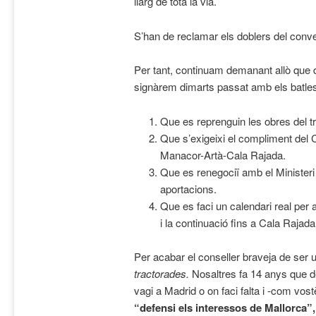
llarg de tota la via.
S’han de reclamar els doblers del conven
Per tant, continuam demanant allò que
signàrem dimarts passat amb els batle
Que es reprenguin les obres del 
Que s’exigeixi el compliment del Co
Manacor-Artà-Cala Rajada.
Que es renegociï amb el Ministeri
aportacions.
Que es faci un calendari real per a l
i la continuació fins a Cala Rajada
Per acabar el conseller braveja de ser
tractorades.
Nosaltres fa 14 anys que 
vagi a Madrid o on faci falta i -com vo
“defensi els interessos de Mallorca”,