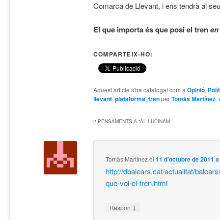
Comarca de Llevant, i ens tendrà al seu
El que importa és que posi el tren
en
COMPARTEIX-HO:
Aquest article s'ha catalogat com a
Opinió
,
Polí
llevant
,
plataforma
,
tren
per
Tomàs Martínez
.
2 PENSAMENTS A “
AL·LUCINAM
”
Tomàs Martínez
el
11 d'octubre de 2011 a
http://dbalears.cat/actualitat/balears
que-vol-el-tren.html
↓
Respon