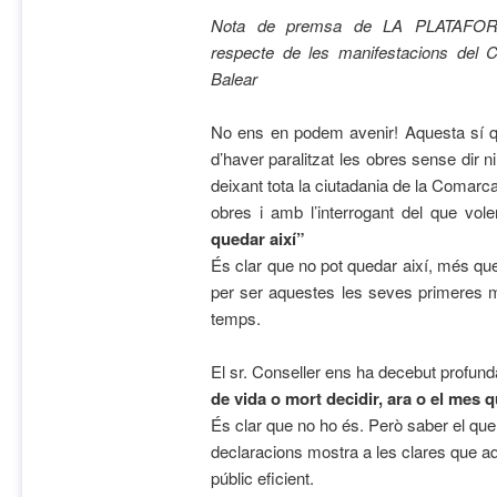
Nota de premsa de LA PLATAF
r
especte de les manifestacions del C
Balear
No ens en podem avenir! Aquesta sí 
d’haver paralitzat les obres sense dir n
deixant tota la ciutadania de la Comarc
obres i amb l’interrogant del que vole
quedar així”
És clar que no pot quedar així, més qu
per ser aquestes les seves primeres m
temps.
El sr. Conseller ens ha decebut profun
de vida o mort decidir, ara o el mes q
És clar que no ho és. Però saber el que
declaracions mostra a les clares que a
públic eficient.