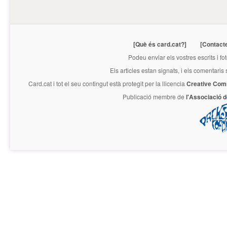
[Què és card.cat?]
[Contact
Podeu enviar els vostres escrits i fo
Els articles estan signats, i els comentaris
Card.cat
i tot el seu contingut està protegit per la llicencia
Creative Com
Publicació membre de
l'Associació 