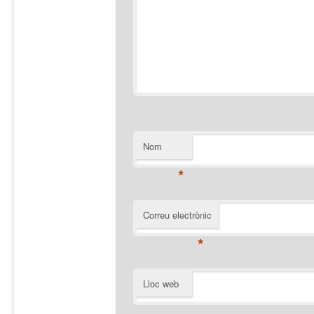
Nom
*
Correu electrònic
*
Lloc web