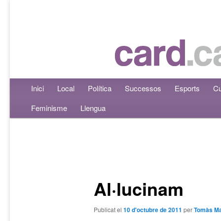
Menú principal
Inici
Aneu al contingut principal
Aneu al contingut secundari
Local
Política
Successos
Esports
Cu
Feminisme
Llengua
Navegació per les entrades
Al·lucinam
Publicat el
10 d'octubre de 2011
per
Tomàs Ma