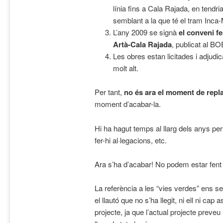
línia fins a Cala Rajada, en tendr
semblant a la que té el tram Inca
L’any 2009 se signà
el conveni fe
Artà-Cala Rajada
, publicat al BO
Les obres estan licitades i adjudi
molt alt.
Per tant,
no és ara el moment de repla
moment d’acabar-la.
Hi ha hagut temps al llarg dels anys per 
fer-hi al·legacions, etc.
Ara s’ha d’acabar! No podem estar fent 
La referència a les “vies verdes” ens 
el llautó que no s’ha llegit, ni ell ni cap
projecte, ja que l’actual projecte preveu