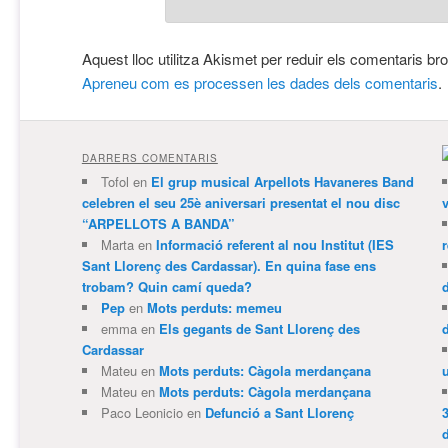
Aquest lloc utilitza Akismet per reduir els comentaris br
Apreneu com es processen les dades dels comentaris
.
DARRERS COMENTARIS
Tofol
en
El grup musical Arpellots Havaneres Band
celebren el seu 25è aniversari presentat el nou disc
v
“ARPELLOTS A BANDA”
Marta
en
Informació referent al nou Institut (IES
Sant Llorenç des Cardassar). En quina fase ens
trobam? Quin camí queda?
Pep
en
Mots perduts: memeu
emma
en
Els gegants de Sant Llorenç des
Cardassar
Mateu
en
Mots perduts: Càgola merdançana
Mateu
en
Mots perduts: Càgola merdançana
Paco Leonicio
en
Defunció a Sant Llorenç
3