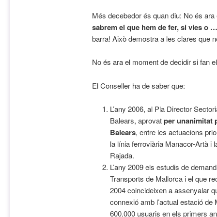
Més decebedor és quan diu: No és ara
sabrem el que hem de fer, si vies o …
barra! Això demostra a les clares que no
No és ara el moment de decidir si fan el 
El Conseller ha de saber que:
L’any 2006, al Pla Director Sectori
Balears, aprovat
per unanimitat p
Balears
, entre les actuacions prio
la línia ferroviària Manacor-Artà i
Rajada.
L’any 2009 els estudis de demanda
Transports de Mallorca i el que re
2004 coincideixen a assenyalar q
connexió amb l’actual estació de 
600.000 usuaris en els primers a