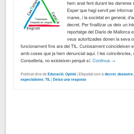
hem anat fent durant les darreres
Esper que hagi servit per informar 
mares, i la societat en general, d
decret. Per finalitzar us deix un in
reportatge del Diario de Mallorca 
veus autoritzades donen la seva o
funcionament fins ara del TIL. Curiosament coincideixen e
amb coses que ja hem denunciat aquí. I les coinciències, 
Conselleria, no existeixen perquè sí.
Continua
→
Publicat dins de
Educació
,
Opinió
|
Etiquetat com a
decret
,
desastre
especialistes
,
TIL
|
Deixa una resposta