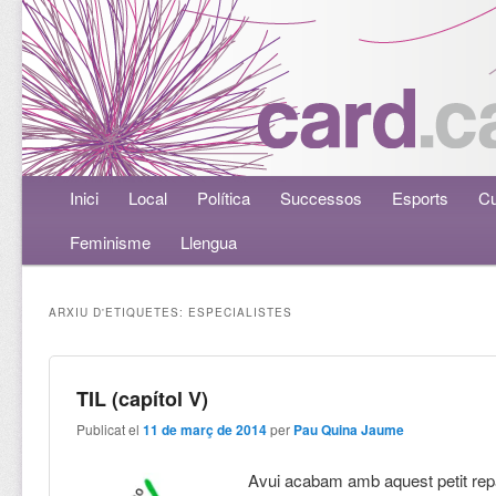
Menú principal
Inici
Aneu al contingut principal
Aneu al contingut secundari
Local
Política
Successos
Esports
Cu
Feminisme
Llengua
ARXIU D'ETIQUETES:
ESPECIALISTES
TIL (capítol V)
Publicat el
11 de març de 2014
per
Pau Quina Jaume
Avui acabam amb aquest petit rep