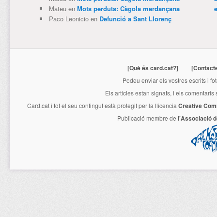
Mateu
en
Mots perduts: Càgola merdançana
e
Paco Leonicio
en
Defunció a Sant Llorenç
[Què és card.cat?]
[Contact
Podeu enviar els vostres escrits i fo
Els articles estan signats, i els comentaris
Card.cat
i tot el seu contingut està protegit per la llicencia
Creative Com
Publicació membre de
l'Associació 