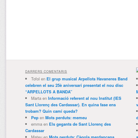
DARRERS COMENTARIS
Tofol
en
El grup musical Arpellots Havaneres Band
celebren el seu 25è aniversari presentat el nou disc
“ARPELLOTS A BANDA”
Marta
en
Informació referent al nou Institut (IES
Sant Llorenç des Cardassar). En quina fase ens
trobam? Quin camí queda?
Pep
en
Mots perduts: memeu
emma
en
Els gegants de Sant Llorenç des
Cardassar
Mateu
en
Mots perduts: Càgola merdançana