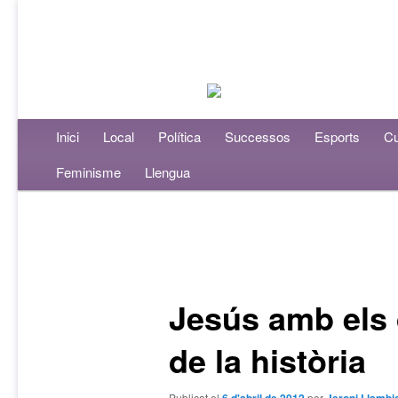
Menú principal
Inici
Aneu al contingut principal
Aneu al contingut secundari
Local
Política
Successos
Esports
Cu
Feminisme
Llengua
Navegació per les entrades
Jesús amb els 
de la història
Publicat el
per