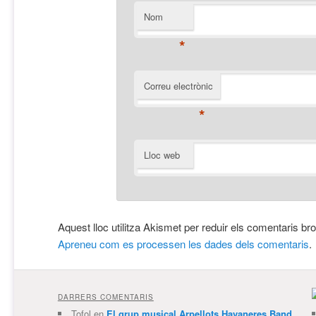
Nom
*
Correu electrònic
*
Lloc web
Aquest lloc utilitza Akismet per reduir els comentaris br
Apreneu com es processen les dades dels comentaris
.
DARRERS COMENTARIS
Tofol
en
El grup musical Arpellots Havaneres Band