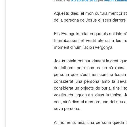
6 d'abril de 2012
Jeroni Llambi
Aquests dies, el món culturalment crist
de la persona de Jesús el seus darrers 
Els Evangelis relaten que els soldats s
li arrabassen el vestit aferrat a les
moment
d’humiliació i vergonya.
Jesús totalment nuu davant la gent, que
de tothom, com només un s’exposa di
persona que s’estimen com si fossin
considerat una persona amb la seva i
considerat un objecte de burla, fins i t
vestits, és juguen als daus la túnica.
cos, sinó dins el més profund del seu àni
seva persona.
A moments així, una persona queda t