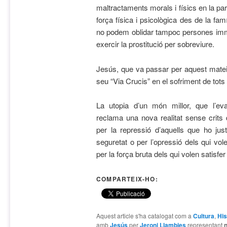
maltractaments morals i físics en la parel
força física i psicològica des de la famíl
no podem oblidar tampoc persones imm
exercir la prostitució per sobreviure.
Jesús, que va passar per aquest matei
seu “Via Crucis” en el sofriment de tots
La utopia d’un món millor, que l’
reclama una nova realitat sense crits 
per la repressió d’aquells que ho jus
seguretat o per l’opressió dels qui vol
per la força bruta dels qui volen satisfer
COMPARTEIX-HO:
Aquest article s'ha catalogat com a
Cultura
,
His
amb
Jesús
per
Jeroni Llambies
representant
n