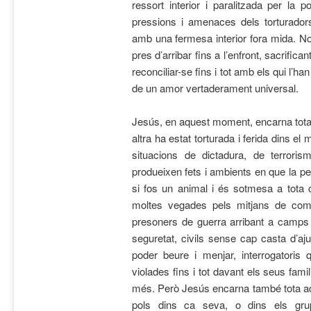
ressort interior i paralitzada per la p
pressions i amenaces dels torturadors
amb una fermesa interior fora mida. No
pres d’arribar fins a l’enfront, sacrifican
reconciliar-se fins i tot amb els qui l’han
de un amor vertaderament universal.
Jesús, en aquest moment, encarna tota
altra ha estat torturada i ferida dins e
situacions de dictadura, de terrori
produeixen fets i ambients en que la p
si fos un animal i és sotmesa a tota
moltes vegades pels mitjans de comu
presoners de guerra arribant a camps 
seguretat, civils sense cap casta d’aj
poder beure i menjar, interrogatoris 
violades fins i tot davant els seus fam
més. Però Jesús encarna també tota aqu
pols dins ca seva, o dins els gr