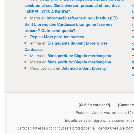
celebren el seu 25è aniversari presentat el nou disc
“ARPELLOTS A BANDA”
Marta
en
Informació referent al nou Institut (IES
Sant Llorenç des Cardassar). En quina fase ens
trobam? Quin camí queda?
Pep
en
Mots perduts: memeu
emma
en
Els gegants de Sant Llorenç des
Cardassar
Mateu
en
Mots perduts: Càgola merdançana
Mateu
en
Mots perduts: Càgola merdançana
Paco Leonicio
en
Defunció a Sant Llorenç
[Què és card.cat?]
[Contact
Podeu enviar els vostres escrits i fo
Els articles estan signats, i els comentaris
Card.cat
i tot el seu contingut està protegit per la llicencia
Creative Com