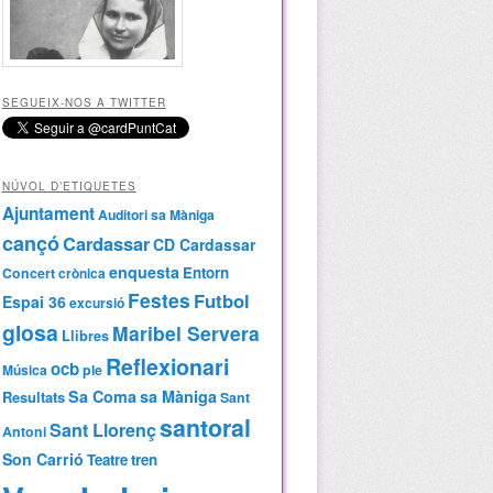
SEGUEIX-NOS A TWITTER
NÚVOL D’ETIQUETES
Ajuntament
Auditori sa Màniga
cançó
Cardassar
CD Cardassar
enquesta
Entorn
Concert
crònica
Festes
Futbol
Espai 36
excursió
glosa
Maribel Servera
Llibres
Reflexionari
ocb
Música
ple
Sa Coma
sa Màniga
Resultats
Sant
santoral
Sant Llorenç
Antoni
Son Carrió
Teatre
tren