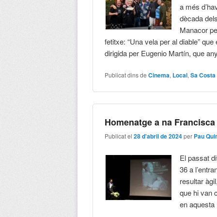
a més d’have
dècada dels
Manacor per 
fetitxe: “Una vela per al diable” qu
dirigida per Eugenio Martín, que an
Publicat dins de
Cinema
,
Local
,
Sa Costa
Homenatge a na Francisca
Publicat el
28 d'abril de 2024
per
Pau Qui
El passat d
36 a l’entr
resultar àgi
que hi van c
en aquesta 