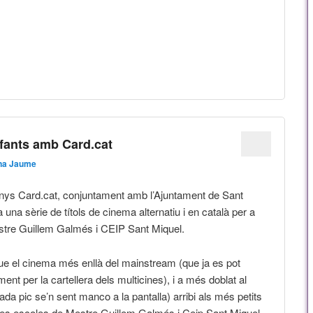
nfants amb Card.cat
na Jaume
nys Card.cat, conjuntament amb l’Ajuntament de Sant
 una sèrie de títols de cinema alternatiu i en català per a
stre Guillem Galmés i CEIP Sant Miquel.
que el cinema més enllà del mainstream (que ja es pot
nt per la cartellera dels multicines), i a més doblat al
ada pic se’n sent manco a la pantalla) arribi als més petits
l, les escoles de Mestre Guillem Galmés i Ceip Sant Miquel