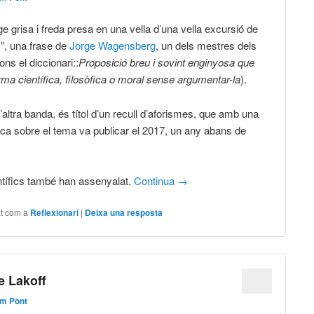
e grisa i freda presa en una vella d’una vella excursió de
”, una frase de
Jorge Wagensberg
, un dels mestres dels
ns el diccionari::
Proposició breu i sovint enginyosa que
ma científica, filosòfica o moral sense argumentar-la
).
altra banda, és títol d’un recull d’aforismes, que amb una
rica sobre el tema va publicar el 2017, un any abans de
ntífics també han assenyalat.
Continua
→
at com a
Reflexionari
|
Deixa una resposta
e Lakoff
em Pont