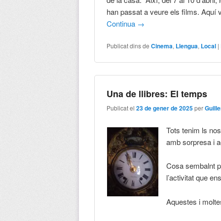
han passat a veure els films. Aquí v
Continua
→
Publicat dins de
Cinema
,
Llengua
,
Local
|
Una de llibres: El temps
Publicat el
23 de gener de 2025
per
Guill
Tots tenim ls no
amb sorpresa i ac
Cosa sembalnt po
l’activitat que en
Aquestes i moltes