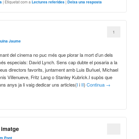
es
|
Etiquetat com a
Lectures referides
|
Deixa una resposta
1
Quina Jaume
nt del cinema no puc més que plorar la mort d’un dels
és especials: David Lynch. Sens cap dubte el posaria a la
 meus directors favorits, juntament amb Luis Buñuel, Michael
is Villenueve, Fritz Lang o Stanley Kubrick.I supòs que
uns anys ja li vaig dedicar uns articles(
I
i
II
)
Continua
→
 imatge
em Pont