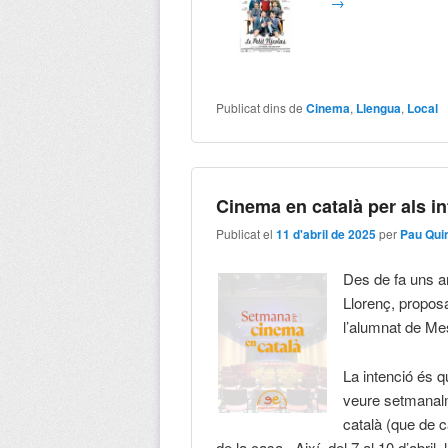
→
Publicat dins de
Cinema
,
Llengua
,
Local
Cinema en català per als i
Publicat el
11 d'abril de 2025
per
Pau Qui
Des de fa uns a
Llorenç, proposa
l’alumnat de Me
La intenció és 
veure setmanalme
català (que de c
de la casa. Així, del 7 al 10 d’abri