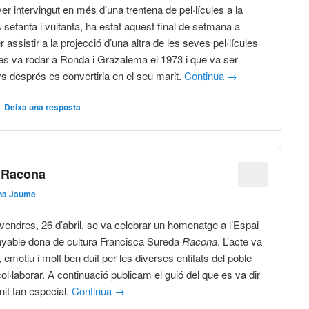
r intervingut en més d’una trentena de pel·lícules a la
 setanta i vuitanta, ha estat aquest final de setmana a
assistir a la projecció d’una altra de les seves pel·lícules
e es va rodar a Ronda i Grazalema el 1973 i que va ser
ys després es convertiria en el seu marit.
Continua
→
|
Deixa una resposta
 Racona
na Jaume
ivendres, 26 d’abril, se va celebrar un homenatge a l’Espai
anyable dona de cultura Francisca Sureda
Racona
. L’acte va
l, emotiu i molt ben duit per les diverses entitats del poble
ol·laborar. A continuació publicam el guió del que es va dir
nit tan especial.
Continua
→