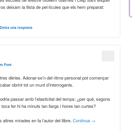
os deixam la llista de pel·lícules que els hem preparat:
Deixa una resposta
em Pont
stres dèries. Adonar-se’n del ritme personal pot començar
abar obrint tot un munt d’interrogants.
dria passar amb l’elasticitat del temps; ¿per què, segons
s toca fer hi ha minuts tan llargs i hores tan curtes?
 altres mirades en fa l’autor del llibre.
Continua
→