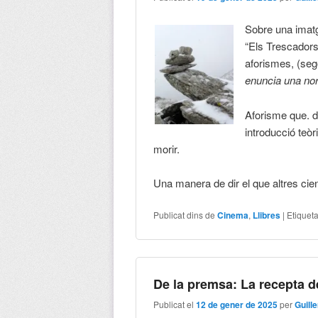
Sobre una imatg
“Els Trescadors
aforismes, (sego
enuncia una nor
Aforisme que. d’
introducció teò
morir.
Una manera de dir el que altres cie
Publicat dins de
Cinema
,
Llibres
|
Etiquet
De la premsa: La recepta d
Publicat el
12 de gener de 2025
per
Guill