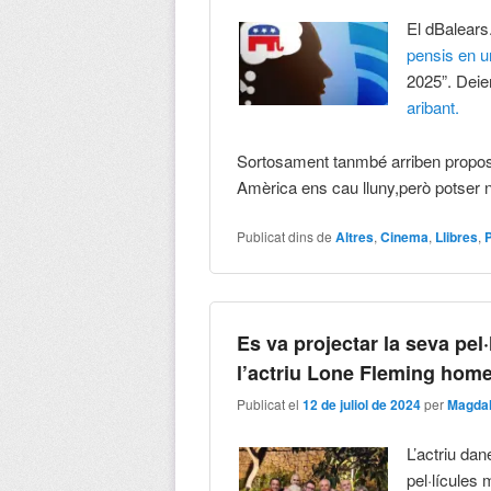
El dBalears
pensis en u
2025”. Deiem
aribant.
Sortosament tanmbé arriben propost
Amèrica ens cau lluny,però potser
Publicat dins de
Altres
,
Cinema
,
Llibres
,
P
Es va projectar la seva pel·
l’actriu Lone Fleming hom
Publicat el
12 de juliol de 2024
per
Magdal
L’actriu da
pel·lícules 