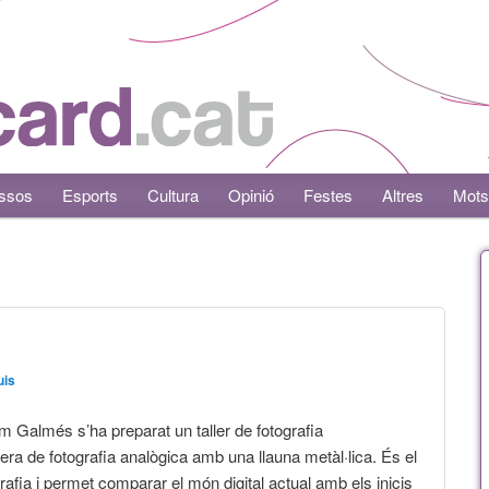
ssos
Esports
Cultura
Opinió
Festes
Altres
Mots
uis
 Galmés s’ha preparat un taller de fotografia
ra de fotografia analògica amb una llauna metàl·lica. És el
grafia i permet comparar el món digital actual amb els inicis