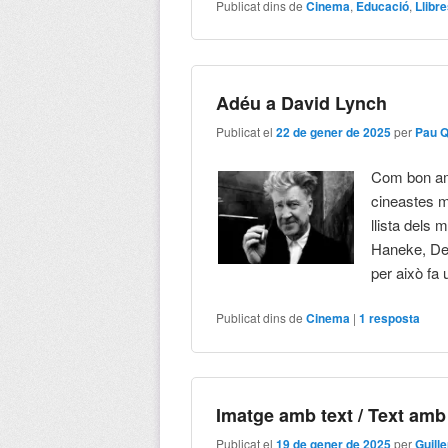
Publicat dins de
Cinema
,
Educació
,
Llibr
Adéu a David Lynch
Publicat el
22 de gener de 2025
per
Pau 
Com bon ama
cineastes m
llista dels
Haneke, Den
per això fa 
Publicat dins de
Cinema
|
1
resposta
Imatge amb text / Text amb
Publicat el
19 de gener de 2025
per
Guill