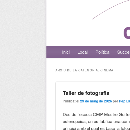
Menú principal
Inici
Aneu al contingut principal
Aneu al contingut secundari
Local
Política
Succe
ARXIU DE LA CATEGORIA:
CINEMA
Taller de fotografia
Publicat el
29 de maig de 2026
per
Pep Ll
Des de l’escola CEIP Mestre Guillem
estenopeica, on es fabrica una càme
principi amb el qual es basa la foto