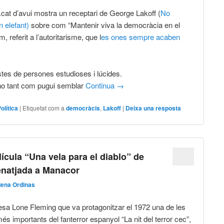
.cat d’avui mostra un receptari de George Lakoff (
No
n elefant)
sobre com “Mantenir viva la democràcia en el
, referit a l’autoritarisme, que l
es ones sempre acaben
es de persones estudioses i lúcides.
 no tant com pugui semblar
Continua
→
olítica
|
Etiquetat com a
democràcis
,
Lakoff
|
Deixa una resposta
lícula “Una vela para el diablo” de
enatjada a Manacor
ena Ordinas
nesa Lone Fleming que va protagonitzar el 1972 una de les
més importants del fanterror espanyol “La nit del terror cec”,