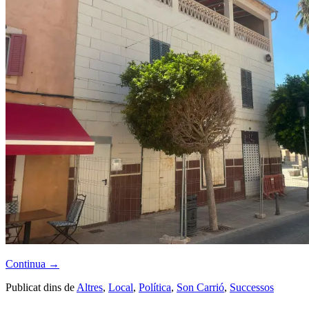
Continua
→
Publicat dins de
Altres
,
Local
,
Política
,
Son Carrió
,
Successos