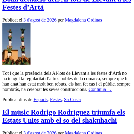
Festes d’Artà
Publicat el
3 d'agost de 2026
per
Magdalena Ordinas
Tot i que la presència dels Al·lots de Llevant a les festes d’Artà no
ha tengut la regularitat d’altres pobles de la comarca, sempre que hi
han anat han estat molt ben rebuts, els han fet cas i el públic, sempre
nombrós, ha celebrat les seves construccions.
Continua
→
Publicat dins de
Esports
,
Festes
,
Sa Costa
El músic Rodrigo Rodríguez triumfa els
Estats Units amb el so del shakuhachi
Publicat el
3 d'agost de 2026
per
Magdalena Ordinas