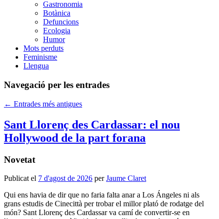
Gastronomia
Botànica
Defuncions
Ecologia
Humor
Mots perduts
Feminisme
Llengua
Navegació per les entrades
←
Entrades més antigues
Sant Llorenç des Cardassar: el nou
Hollywood de la part forana
Novetat
Publicat el
7 d'agost de 2026
per
Jaume Claret
Qui ens havia de dir que no faria falta anar a Los Ángeles ni als
grans estudis de Cinecittà per trobar el millor plató de rodatge del
món? Sant Llorenç des Cardassar va camí de convertir-se en