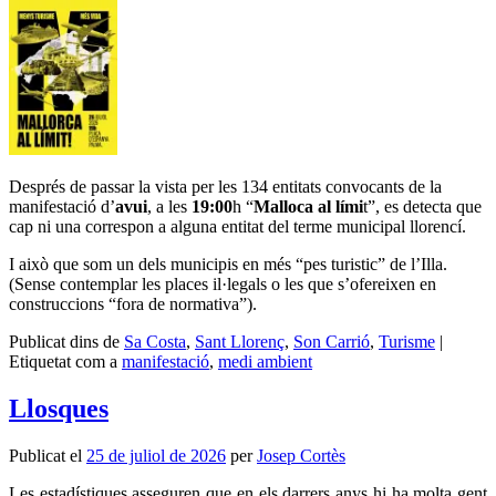
Després de passar la vista per les 134 entitats convocants de la
manifestació d’
avui
, a les
19:00
h “
Malloca al lími
t”, es detecta que
cap ni una correspon a alguna entitat del terme municipal llorencí.
I això que som un dels municipis en més “pes turistic” de l’Illa.
(Sense contemplar les places il·legals o les que s’ofereixen en
construccions “fora de normativa”).
Publicat dins de
Sa Costa
,
Sant Llorenç
,
Son Carrió
,
Turisme
|
Etiquetat com a
manifestació
,
medi ambient
Llosques
Publicat el
25 de juliol de 2026
per
Josep Cortès
Les estadístiques asseguren que en els darrers anys hi ha molta gent