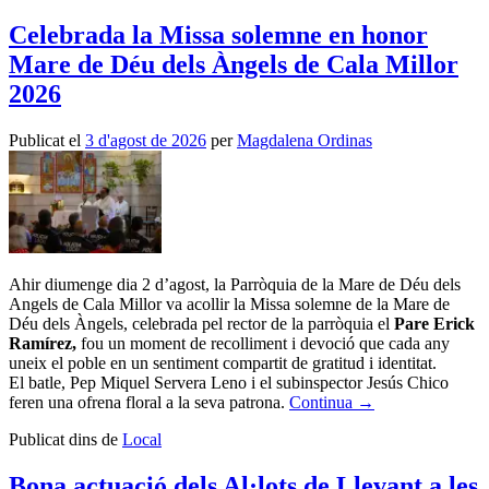
Celebrada la Missa solemne en honor
Mare de Déu dels Àngels de Cala Millor
2026
Publicat el
3 d'agost de 2026
per
Magdalena Ordinas
Ahir diumenge dia 2 d’agost, la Parròquia de la Mare de Déu dels
Angels de Cala Millor va acollir la Missa solemne de la Mare de
Déu dels Àngels, celebrada pel rector de la parròquia el
Pare Erick
Ramírez,
fou un moment de recolliment i devoció que cada any
uneix el poble en un sentiment compartit de gratitud i identitat.
El batle, Pep Miquel Servera Leno i el subinspector Jesús Chico
feren una ofrena floral a la seva patrona.
Continua
→
Publicat dins de
Local
Bona actuació dels Al·lots de Llevant a les