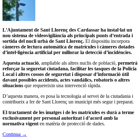
L’Ajuntament de Sant Llorenç des Cardassar ha instal·lat un
nou sistema de videovigilància als principals punts d’entrada i
sortida del nucli urbà de Sant Llorenç.
El dispositiu incorpora
càmeres de lectura automàtica de matrícules i càmeres dotades
d’intel·ligència artificial per millorar la detecció d’incidències.
Aquesta actuació
, ampliable als altres nuclis de població,
permetrà
reforçar la seguretat ciutadana, facilitar les tasques de la Policia
Local i altres cossos de seguretat i disposar d’informació útil
davant possibles accidents, actes vandàlics, robatoris o altres
situacions
que requereixin una intervenció ràpida.
D’aquesta manera, es posa la tecnologia al servei de la ciutadania i
contribueix a fer de Sant Llorenç un municipi més segur i preparat.
El tractament de les imatges i de les matrícules es durà a terme
exclusivament per personal autoritzat i d’acord amb la
normativa vigent
en matèria de protecció de dades.
Continua
→