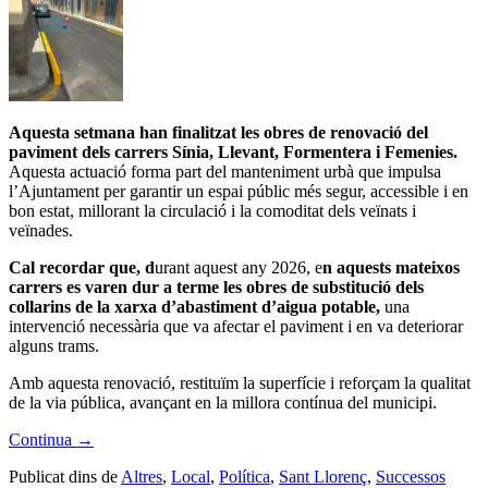
Aquesta setmana han finalitzat les obres de renovació del
paviment dels carrers Sínia, Llevant, Formentera i Femenies.
Aquesta actuació forma part del manteniment urbà que impulsa
l’Ajuntament per garantir un espai públic més segur, accessible i en
bon estat, millorant la circulació i la comoditat dels veïnats i
veïnades.
Cal recordar que, d
urant aquest any 2026, e
n aquests mateixos
carrers es varen dur a terme les obres de substitució dels
collarins de la xarxa d’abastiment d’aigua potable,
una
intervenció necessària que va afectar el paviment i en va deteriorar
alguns trams.
Amb aquesta renovació, restituïm la superfície i reforçam la qualitat
de la via pública, avançant en la millora contínua del municipi.
Continua
→
Publicat dins de
Altres
,
Local
,
Política
,
Sant Llorenç
,
Successos