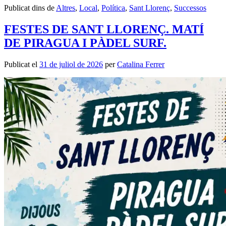
Publicat dins de
Altres
,
Local
,
Política
,
Sant Llorenç
,
Successos
FESTES DE SANT LLORENÇ. MATÍ
DE PIRAGUA I PÀDEL SURF.
Publicat el
31 de juliol de 2026
per
Catalina Ferrer