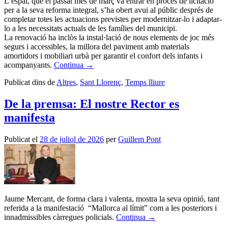
L’espai, que el passat mes de març va entrar en procés de licitació
per a la seva reforma integral, s’ha obert avui al públic després de
completar totes les actuacions previstes per modernitzar-lo i adaptar-
lo a les necessitats actuals de les famílies del municipi.
La renovació ha inclòs la instal·lació de nous elements de joc més
segurs i accessibles, la millora del paviment amb materials
amortidors i mobiliari urbà per garantir el confort dels infants i
acompanyants.
Continua
→
Publicat dins de
Altres
,
Sant Llorenç
,
Temps lliure
De la premsa: El nostre Rector es
manifesta
Publicat el
28 de juliol de 2026
per
Guillem Pont
Jaume Mercant, de forma clara i valenta, mostra la seva opinió, tant
referida a la manifestació “Mallorca al límit” com a les posteriors i
innadmissibles càrregues policials.
Continua
→