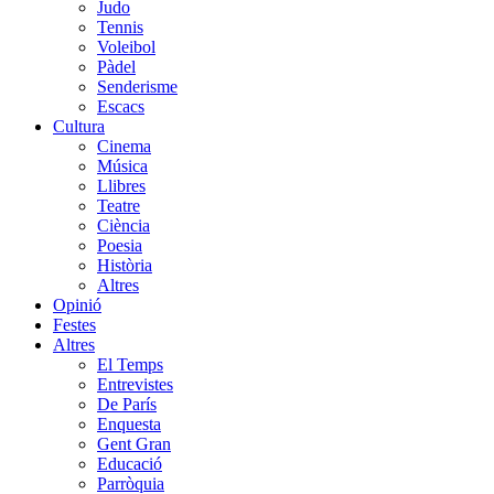
Judo
Tennis
Voleibol
Pàdel
Senderisme
Escacs
Cultura
Cinema
Música
Llibres
Teatre
Ciència
Poesia
Història
Altres
Opinió
Festes
Altres
El Temps
Entrevistes
De París
Enquesta
Gent Gran
Educació
Parròquia