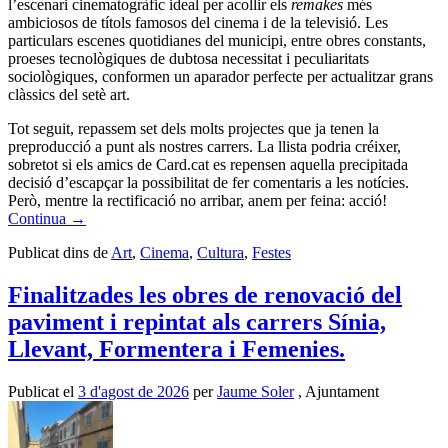
l’escenari cinematogràfic ideal per acollir els
remakes
més
ambiciosos de títols famosos del cinema i de la televisió. Les
particulars escenes quotidianes del municipi, entre obres constants,
proeses tecnològiques de dubtosa necessitat i peculiaritats
sociològiques, conformen un aparador perfecte per actualitzar grans
clàssics del setè art.
Tot seguit, repassem set dels molts projectes que ja tenen la
preproducció a punt als nostres carrers. La llista podria créixer,
sobretot si els amics de Card.cat es repensen aquella precipitada
decisió d’escapçar la possibilitat de fer comentaris a les notícies.
Però, mentre la rectificació no arribar, anem per feina: acció!
Continua
→
Publicat dins de
Art
,
Cinema
,
Cultura
,
Festes
Finalitzades les obres de renovació del
paviment i repintat als carrers Sínia,
Llevant, Formentera i Femenies.
Publicat el
3 d'agost de 2026
per
Jaume Soler
, Ajuntament