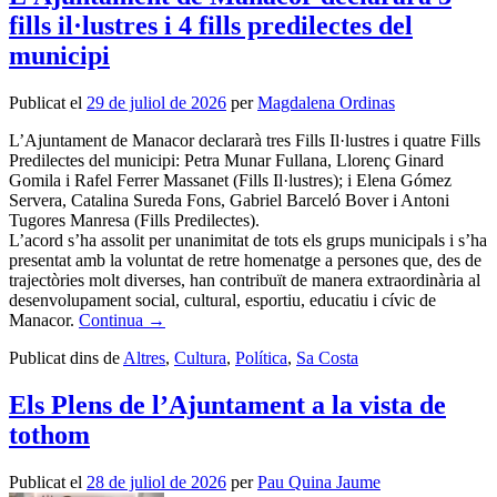
fills il·lustres i 4 fills predilectes del
municipi
Publicat el
29 de juliol de 2026
per
Magdalena Ordinas
L’Ajuntament de Manacor declararà tres Fills Il·lustres i quatre Fills
Predilectes del municipi: Petra Munar Fullana, Llorenç Ginard
Gomila i Rafel Ferrer Massanet (Fills Il·lustres); i Elena Gómez
Servera, Catalina Sureda Fons, Gabriel Barceló Bover i Antoni
Tugores Manresa (Fills Predilectes).
L’acord s’ha assolit per unanimitat de tots els grups municipals i s’ha
presentat amb la voluntat de retre homenatge a persones que, des de
trajectòries molt diverses, han contribuït de manera extraordinària al
desenvolupament social, cultural, esportiu, educatiu i cívic de
Manacor.
Continua
→
Publicat dins de
Altres
,
Cultura
,
Política
,
Sa Costa
Els Plens de l’Ajuntament a la vista de
tothom
Publicat el
28 de juliol de 2026
per
Pau Quina Jaume