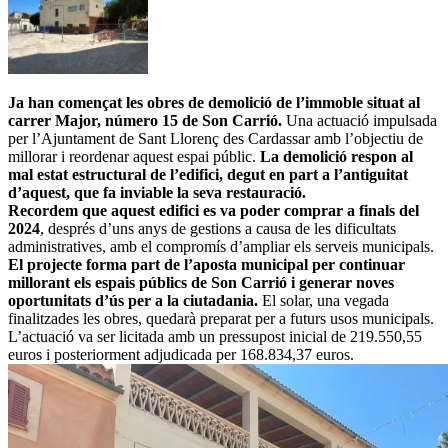
Ja han començat les obres de demolició de l’immoble situat al
carrer Major, número 15 de Son Carrió.
Una actuació impulsada
per l’Ajuntament de Sant Llorenç des Cardassar amb l’objectiu de
millorar i reordenar aquest espai públic.
La demolició respon al
mal estat estructural de l’edifici, degut en part a l’antiguitat
d’aquest, que fa inviable la seva restauració.
Recordem que aquest edifici es va poder comprar a finals del
2024
, després d’uns anys de gestions a causa de les dificultats
administratives, amb el compromís d’ampliar els serveis municipals.
El projecte forma part de l’aposta municipal per continuar
millorant els espais públics de Son Carrió i generar noves
oportunitats d’ús per a la ciutadania.
El solar, una vegada
finalitzades les obres, quedarà preparat per a futurs usos municipals.
L’actuació va ser licitada amb un pressupost inicial de 219.550,55
euros i posteriorment adjudicada per 168.834,37 euros.