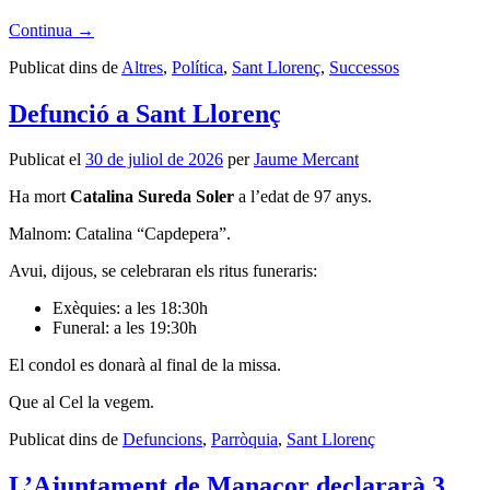
Continua
→
Publicat dins de
Altres
,
Política
,
Sant Llorenç
,
Successos
Defunció a Sant Llorenç
Publicat el
30 de juliol de 2026
per
Jaume Mercant
Ha mort
Catalina Sureda Soler
a l’edat de 97 anys.
Malnom: Catalina “Capdepera”.
Avui, dijous, se celebraran els ritus funeraris:
Exèquies: a les 18:30h
Funeral: a les 19:30h
El condol es donarà al final de la missa.
Que al Cel la vegem.
Publicat dins de
Defuncions
,
Parròquia
,
Sant Llorenç
L’Ajuntament de Manacor declararà 3