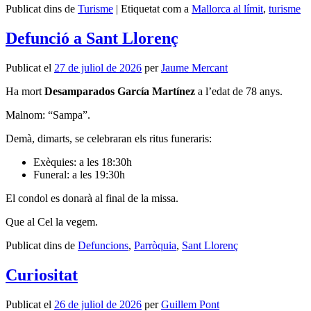
Publicat dins de
Turisme
|
Etiquetat com a
Mallorca al límit
,
turisme
Defunció a Sant Llorenç
Publicat el
27 de juliol de 2026
per
Jaume Mercant
Ha mort
Desamparados García Martínez
a l’edat de 78 anys.
Malnom: “Sampa”.
Demà, dimarts, se celebraran els ritus funeraris:
Exèquies: a les 18:30h
Funeral: a les 19:30h
El condol es donarà al final de la missa.
Que al Cel la vegem.
Publicat dins de
Defuncions
,
Parròquia
,
Sant Llorenç
Curiositat
Publicat el
26 de juliol de 2026
per
Guillem Pont