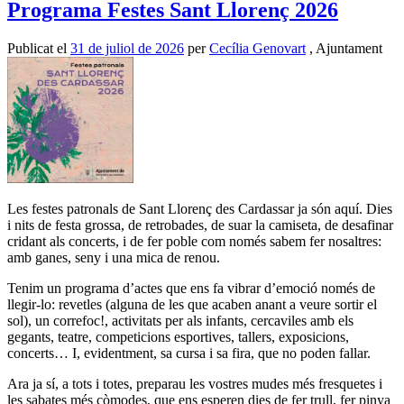
Programa Festes Sant Llorenç 2026
Publicat el
31 de juliol de 2026
per
Cecília Genovart
, Ajuntament
Les festes patronals de Sant Llorenç des Cardassar ja són aquí. Dies
i nits de festa grossa, de retrobades, de suar la camiseta, de desafinar
cridant als concerts, i de fer poble com només sabem fer nosaltres:
amb ganes, seny i una mica de renou.
Tenim un programa d’actes que ens fa vibrar d’emoció només de
llegir-lo: revetles (alguna de les que acaben anant a veure sortir el
sol), un correfoc!, activitats per als infants, cercaviles amb els
gegants, teatre, competicions esportives, tallers, exposicions,
concerts… I, evidentment, sa cursa i sa fira, que no poden fallar.
Ara ja sí, a tots i totes, preparau les vostres mudes més fresquetes i
les sabates més còmodes, que ens esperen dies de fer trull, fer pinya