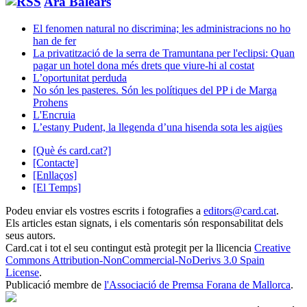
Ara Balears
El fenomen natural no discrimina; les administracions no ho
han de fer
La privatització de la serra de Tramuntana per l'eclipsi: Quan
pagar un hotel dona més drets que viure-hi al costat
L’oportunitat perduda
No són les pasteres. Són les polítiques del PP i de Marga
Prohens
L'Encruia
L’estany Pudent, la llegenda d’una hisenda sota les aigües
[Què és card.cat?]
[Contacte]
[Enllaços]
[El Temps]
Podeu enviar els vostres escrits i fotografies a
editors@card.cat
.
Els articles estan signats, i els comentaris són responsabilitat dels
seus autors.
Card.cat
i tot el seu contingut està protegit per la llicencia
Creative
Commons Attribution-NonCommercial-NoDerivs 3.0 Spain
License
.
Publicació membre de
l'Associació de Premsa Forana de Mallorca
.