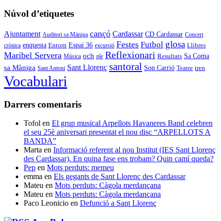
Núvol d’etiquetes
cançó
Cardassar
Ajuntament
CD Cardassar
Auditori sa Màniga
Concert
glosa
Festes
Futbol
enquesta
Espai 36
Entorn
crònica
excursió
Llibres
Reflexionari
Maribel Servera
ocb
Sa Coma
Resultats
Música
ple
santoral
Sant Llorenç
sa Màniga
Son Carrió
Teatre
tren
Sant Antoni
Vocabulari
Darrers comentaris
Tofol
en
El grup musical Arpellots Havaneres Band celebren
el seu 25è aniversari presentat el nou disc “ARPELLOTS A
BANDA”
Marta
en
Informació referent al nou Institut (IES Sant Llorenç
des Cardassar). En quina fase ens trobam? Quin camí queda?
Pep
en
Mots perduts: memeu
emma
en
Els gegants de Sant Llorenç des Cardassar
Mateu
en
Mots perduts: Càgola merdançana
Mateu
en
Mots perduts: Càgola merdançana
Paco Leonicio
en
Defunció a Sant Llorenç