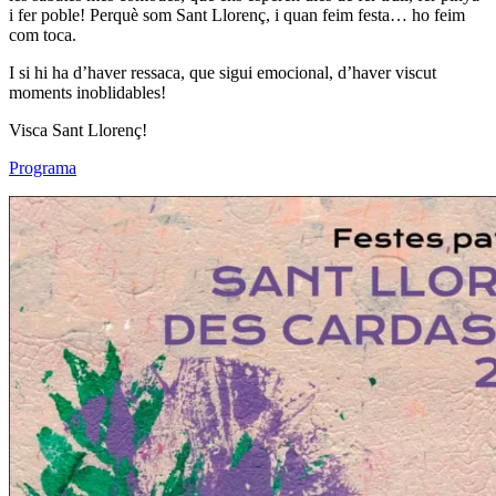
i fer poble! Perquè som Sant Llorenç, i quan feim festa… ho feim
com toca.
I si hi ha d’haver ressaca, que sigui emocional, d’haver viscut
moments inoblidables!
Visca Sant Llorenç!
Programa