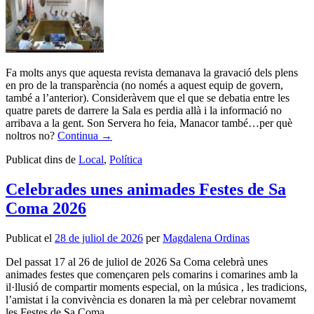
Fa molts anys que aquesta revista demanava la gravació dels plens
en pro de la transparència (no només a aquest equip de govern,
també a l’anterior). Consideràvem que el que se debatia entre les
quatre parets de darrere la Sala es perdia allà i la informació no
arribava a la gent. Son Servera ho feia, Manacor també…per què
noltros no?
Continua
→
Publicat dins de
Local
,
Política
Celebrades unes animades Festes de Sa
Coma 2026
Publicat el
28 de juliol de 2026
per
Magdalena Ordinas
Del passat 17 al 26 de juliol de 2026 Sa Coma celebrà unes
animades festes que començaren pels comarins i comarines amb la
il·llusió de compartir moments especial, on la música , les tradicions,
l’amistat i la convivència es donaren la mà per celebrar novamemt
les Festes de Sa Coma.