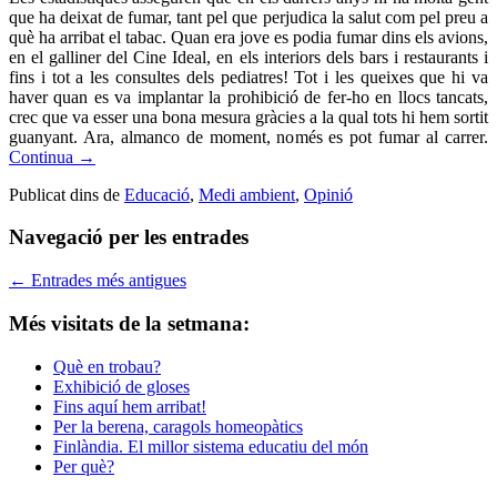
que ha deixat de fumar, tant pel que perjudica la salut com pel preu a
què ha arribat el tabac. Quan era jove es podia fumar dins els avions,
en el galliner del Cine Ideal, en els interiors dels bars i restaurants i
fins i tot a les consultes dels pediatres! Tot i les queixes que hi va
haver quan es va implantar la prohibició de fer-ho en llocs tancats,
crec que va esser una bona mesura gràcies a la qual tots hi hem sortit
guanyant. Ara, almanco de moment, només es pot fumar al carrer.
Continua
→
Publicat dins de
Educació
,
Medi ambient
,
Opinió
Navegació per les entrades
←
Entrades més antigues
Més visitats de la setmana:
Què en trobau?
Exhibició de gloses
Fins aquí hem arribat!
Per la berena, caragols homeopàtics
Finlàndia. El millor sistema educatiu del món
Per què?