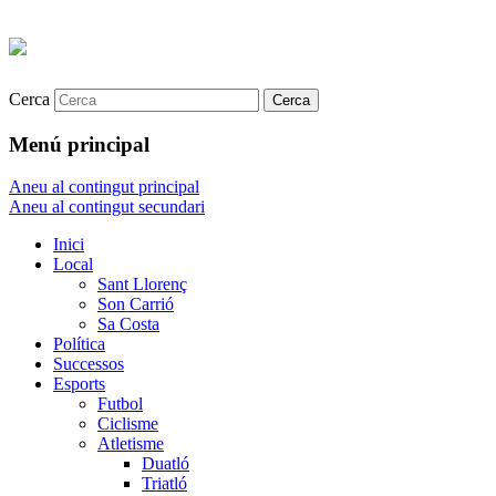
Cerca
Menú principal
Aneu al contingut principal
Aneu al contingut secundari
Inici
Local
Sant Llorenç
Son Carrió
Sa Costa
Política
Successos
Esports
Futbol
Ciclisme
Atletisme
Duatló
Triatló