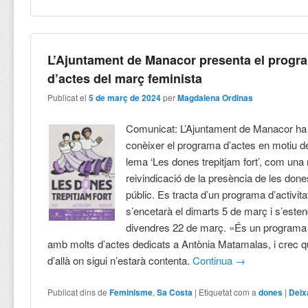
L’Ajuntament de Manacor presenta el progr
d’actes del març feminista
Publicat el
5 de març de 2024
per
Magdalena Ordinas
Comunicat: L’Ajuntament de Manacor ha
conèixer el programa d’actes en motiu d
lema ‘Les dones trepitjam fort’, com un
reivindicació de la presència de les done
públic. Es tracta d’un programa d’activit
s’encetarà el dimarts 5 de març i s’esten
divendres 22 de març. «És un program
amb molts d’actes dedicats a Antònia Matamalas, i crec q
d’allà on sigui n’estarà contenta.
Continua
→
Publicat dins de
Feminisme
,
Sa Costa
|
Etiquetat com a
dones
|
Deix