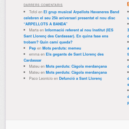
DARRERS COMENTARIS
Tofol
en
El grup musical Arpellots Havaneres Band
celebren el seu 25è aniversari presentat el nou disc
“ARPELLOTS A BANDA”
Marta
en
Informació referent al nou Institut (IES
3
Sant Llorenç des Cardassar). En quina fase ens
trobam? Quin camí queda?
Pep
en
Mots perduts: memeu
emma
en
Els gegants de Sant Llorenç des
t
Cardassar
Mateu
en
Mots perduts: Càgola merdançana
Mateu
en
Mots perduts: Càgola merdançana
Paco Leonicio
en
Defunció a Sant Llorenç
p