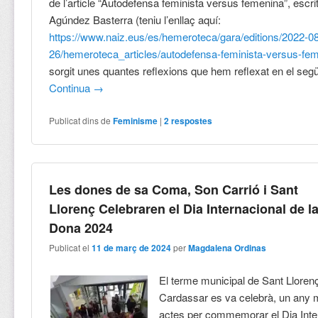
de l’article “Autodefensa feminista versus femenina”, escri
Agúndez Basterra
(teniu l’enllaç aquí:
https://www.naiz.eus/es/hemeroteca/gara/editions/2022-0
26/hemeroteca_articles/autodefensa-feminista-versus-fe
sorgit unes quantes reflexions que hem reflexat en el següe
Continua
→
Publicat dins de
Feminisme
|
2
respostes
Les dones de sa Coma, Son Carrió i Sant
Llorenç Celebraren el Dia Internacional de l
Dona 2024
Publicat el
11 de març de 2024
per
Magdalena Ordinas
El terme municipal de Sant Lloren
Cardassar es va celebrà, un any m
actes per commemorar el Dia Inter