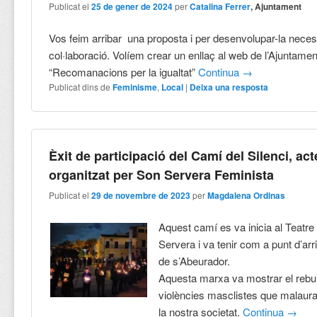
Publicat el
25 de gener de 2024
per
Catalina Ferrer
, Ajuntament
Vos feim arribar una proposta i per desenvolupar-la necess
col·laboració. Volíem crear un enllaç al web de l’Ajuntament
“Recomanacions per la igualtat”
Continua
→
Publicat dins de
Feminisme
,
Local
|
Deixa una resposta
Èxit de participació del Camí del Silenci, act
organitzat per Son Servera Feminista
Publicat el
29 de novembre de 2023
per
Magdalena Ordinas
Aquest camí es va inicia al Teatr
Servera i va tenir com a punt d’arr
de s’Abeurador.
Aquesta marxa va mostrar el rebui
violències masclistes que malaur
la nostra societat.
Continua
→