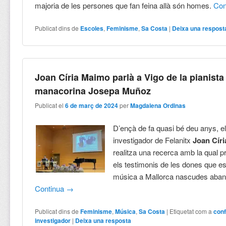
majoria de les persones que fan feina allà són homes.
Con
Publicat dins de
Escoles
,
Feminisme
,
Sa Costa
|
Deixa una respost
Joan Círia Maimo parlà a Vigo de la pianista
manacorina Josepa Muñoz
Publicat el
6 de març de 2024
per
Magdalena Ordinas
D’ençà de fa quasi bé deu anys, el 
investigador de Felanitx
Joan Cír
realitza una recerca amb la qual p
els testimonis de les dones que es
música a Mallorca nascudes aban
Continua
→
Publicat dins de
Feminisme
,
Música
,
Sa Costa
|
Etiquetat com a
con
investigador
|
Deixa una resposta