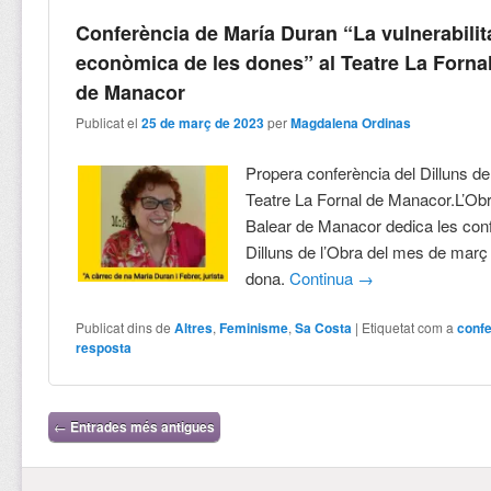
Conferència de María Duran “La vulnerabilit
econòmica de les dones” al Teatre La Forna
de Manacor
Publicat el
25 de març de 2023
per
Magdalena Ordinas
Propera conferència del Dilluns de 
Teatre La Fornal de Manacor.L’Obr
Balear de Manacor dedica les con
Dilluns de l’Obra del mes de març
dona.
Continua
→
Publicat dins de
Altres
,
Feminisme
,
Sa Costa
|
Etiquetat com a
conf
resposta
Navegació per les entrades
←
Entrades més antigues