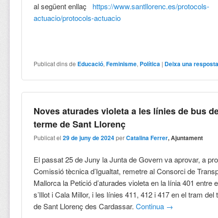
al següent enllaç
https://www.santllorenc.es/protocols-
actuacio/protocols-actuacio
Publicat dins de
Educació
,
Feminisme
,
Política
|
Deixa una respost
Noves aturades violeta a les línies de bus de
terme de Sant Llorenç
Publicat el
29 de juny de 2024
per
Catalina Ferrer
, Ajuntament
El passat 25 de Juny la Junta de Govern va aprovar, a pro
Comissió tècnica d’Igualtat, remetre al Consorci de Trans
Mallorca la Petició d’aturades violeta en la línia 401 entre 
s’Illot i Cala Millor, i les línies 411, 412 i 417 en el tram de
de Sant Llorenç des Cardassar.
Continua
→