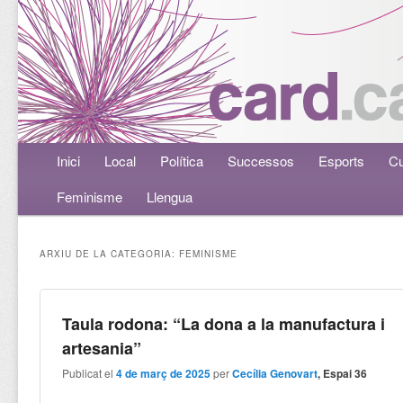
Menú principal
Inici
Aneu al contingut principal
Aneu al contingut secundari
Local
Política
Successos
Esports
Cu
Feminisme
Llengua
ARXIU DE LA CATEGORIA:
FEMINISME
Taula rodona: “La dona a la manufactura i
artesania”
Publicat el
4 de març de 2025
per
Cecília Genovart
, Espai 36