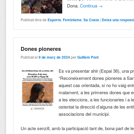
Dona.
Continua
→
Publicat dins de
Esports
,
Feminisme
,
Sa Costa
|
Deixa una respost
Dones pioneres
Publicat el
9 de març de 2024
per
Guillem Pont
Es va presentar ahir (Espai 36), una p
“Reconeixement dones pioneres a Sant
aquest cas orientada, si no ho vaig en
malament, a les primeres dones que e
a les eleccions, a les funcionaries i a 
ostentat la direcció d’alguna de les entit
associacions del municipi.
Un acte senzill, amb la participació tant de, bona part de 