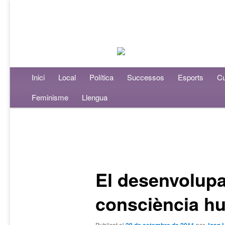
Menú principal
Inici
Aneu al contingut principal
Aneu al contingut secundari
Local
Política
Successos
Esports
Cu
Feminisme
Llengua
Navegació per les entrades
El desenvolupa
consciència h
Publicat el
per