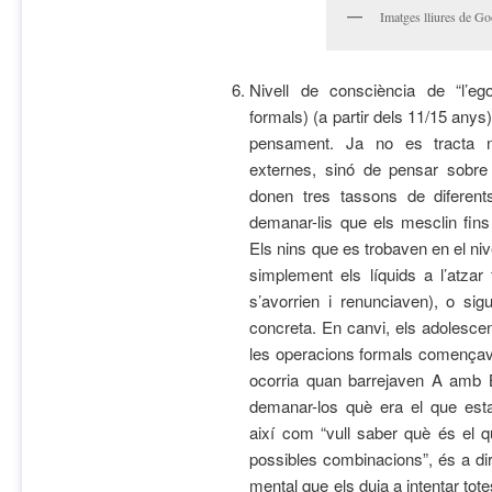
Imatges lliures de Go
Nivell de consciència de “l’e
formals) (a partir dels 11/15 anys):
pensament. Ja no es tracta
externes, sinó de pensar sobr
donen tres tassons de diferents
demanar-lis que els mesclin fin
Els nins que es trobaven en el ni
simplement els líquids a l’atzar
s’avorrien i renunciaven), o si
concreta. En canvi, els adolescen
les operacions formals començave
ocorria quan barrejaven A amb
demanar-los què era el que est
així com “vull saber què és el
possibles combinacions”, és a d
mental que els duia a intentar to