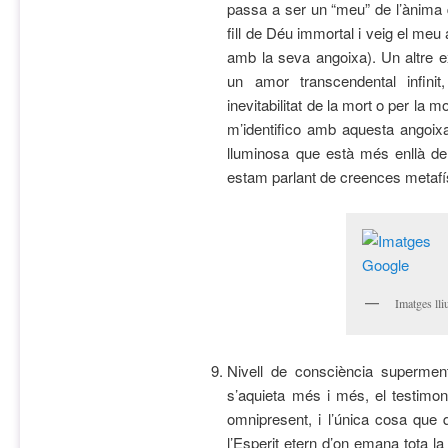
passa a ser un “meu” de l’ànima qu
fill de Déu immortal i veig el meu
amb la seva angoixa). Un altre e
un amor transcendental infini
inevitabilitat de la mort o per la 
m’identifico amb aquesta angoixa 
lluminosa que està més enllà del
estam parlant de creences metafís
Imatges ll
Nivell de consciència superment
s’aquieta més i més, el testimo
omnipresent, i l’única cosa que q
l’Esperit etern d’on emana tota la c