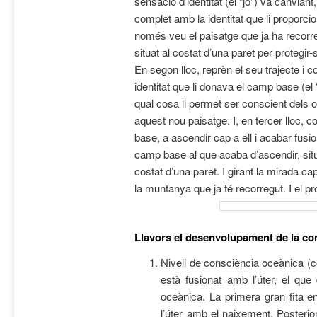
sensació d’identitat (el “jo”) va canviant
complet amb la identitat que li proporci
només veu el paisatge que ja ha recor
situat al costat d’una paret per protegir
En segon lloc, reprèn el seu trajecte i 
identitat que li donava el camp base (el
qual cosa li permet ser conscient dels
aquest nou paisatge. I, en tercer lloc,
base, a ascendir cap a ell i acabar fusio
camp base al que acaba d’ascendir, sit
costat d’una paret. I girant la mirada cap
la muntanya que ja té recorregut. I el pr
Llavors el desenvolupament de la con
Nivell de consciència oceànica (
està fusionat amb l’úter, el que 
oceànica. La primera gran fita e
l’úter amb el naixement. Posteri