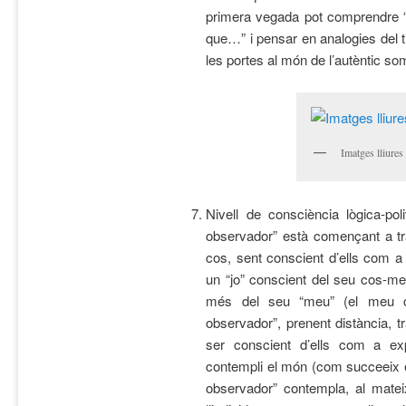
primera vegada pot comprendre “
que…” i pensar en analogies del 
les portes al món de l’autèntic so
Imatges lliure
Nivell de consciència lògica-pol
observador” està començant a tra
cos, sent conscient d’ells com a 
un “jo” conscient del seu cos-me
més del seu “meu” (el meu c
observador”, prenent distància, t
ser conscient d’ells com a e
contempli el món (com succeeix en 
observador” contempla, al mate