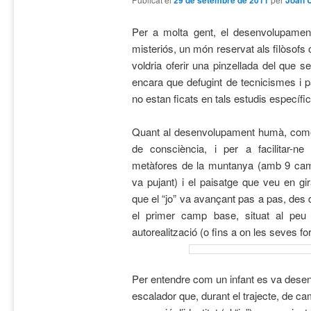
29 de setembre de 2011
Joan 
Per a molta gent, el desenvolupamen
misteriós, un món reservat als filòsofs 
voldria oferir una pinzellada del que 
encara que defugint de tecnicismes i 
no estan ficats en tals estudis específic
Quant al desenvolupament humà, comen
de consciència, i per a facilitar-n
metàfores de la muntanya (amb 9 camps
va pujant) i el paisatge que veu en gir
que el “jo” va avançant pas a pas, des 
el primer camp base, situat al peu
autorealització (o fins a on les seves fo
Per entendre com un infant es va desen
escalador que, durant el trajecte, de 