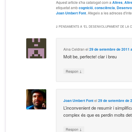
Aquest article s'ha catalogat com a
Altres
,
Altr
etiquetat amb
cognició
,
consciència
,
Desenvo
Joan Umbert Font
. Afegeix a les adreces d'inter
2 PENSAMENTS A “
EL DESENVOLUPAMENT DE LA 
Aina Celdran
el
29 de setembre de 2011 a
Molt be, perfecte! clar i breu
↓
Respon
Joan Umbert Font
el
29 de setembre de 2
L’inconvenient de resumir i simplif
complex és que es perdin molts deta
↓
Respon