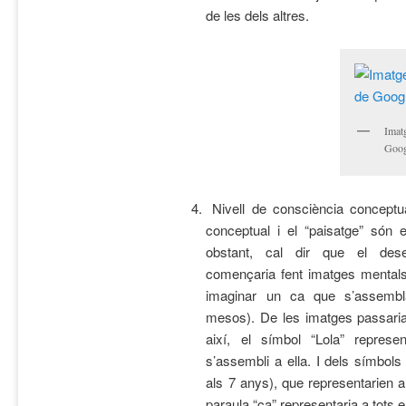
de les dels altres.
Imatg
Goog
Nivell de consciència conceptua
conceptual i el “paisatge” són
obstant, cal dir que el des
començaria fent imatges mentals 
imaginar un ca que s’assemb
mesos). De les imatges passaria
així, el símbol “Lola” repre
s’assembli a ella. I dels símbol
als 7 anys), que representarien a 
paraula “ca” representaria a tots 