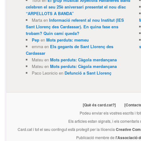
Tofol
en
El grup musical Arpellots Havaneres Band
celebren el seu 25è aniversari presentat el nou disc
“ARPELLOTS A BANDA”
Marta
en
Informació referent al nou Institut (IES
Sant Llorenç des Cardassar). En quina fase ens
trobam? Quin camí queda?
Pep
en
Mots perduts: memeu
emma
en
Els gegants de Sant Llorenç des
Cardassar
Mateu
en
Mots perduts: Càgola merdançana
Mateu
en
Mots perduts: Càgola merdançana
Paco Leonicio
en
Defunció a Sant Llorenç
[Què és card.cat?]
[Contact
Podeu enviar els vostres escrits i fo
Els articles estan signats, i els comentaris
Card.cat
i tot el seu contingut està protegit per la llicencia
Creative Com
Publicació membre de
l'Associació 