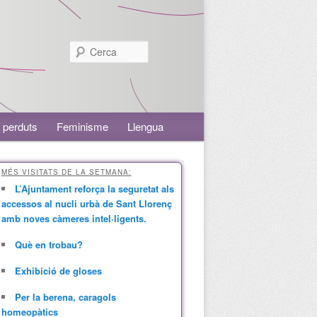
Cerca
 perduts
Feminisme
Llengua
MÉS VISITATS DE LA SETMANA:
L’Ajuntament reforça la seguretat als
accessos al nucli urbà de Sant Llorenç
amb noves càmeres intel·ligents.
Què en trobau?
Exhibició de gloses
Per la berena, caragols
homeopàtics