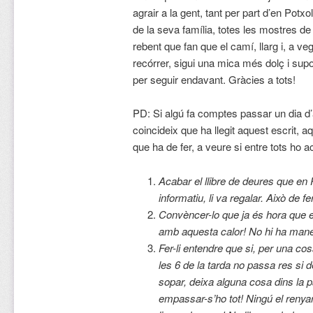
agrair a la gent, tant per part d’en Pot
de la seva família, totes les mostres d
rebent que fan que el camí, llarg i, a veg
recórrer, sigui una mica més dolç i supor
per seguir endavant. Gràcies a tots!
PD: Si algú fa comptes passar un dia d’a
coincideix que ha llegit aquest escrit,
que ha de fer, a veure si entre tots ho 
Acabar el llibre de deures que en 
informatiu, li va regalar. Això de f
Convèncer-lo que ja és hora que es 
amb aquesta calor! No hi ha mane
Fer-li entendre que si, per una cosa
les 6 de la tarda no passa res si d
sopar, deixa alguna cosa dins la
empassar-s’ho tot! Ningú el renyar