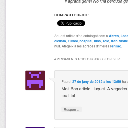
li agrada gens! No l’ha perduda ge
COMPARTEIX-HO:
Aquest article s'ha catalogat com a
Altres
,
Loca
ciclista
,
Futbol
,
hospital
,
nins
,
Tolo
,
tren
,
visit
null
. Afegeix a les adreces d'interès l'
enllaç
.
4 PENSAMENTS A “
TOLO POTXOLO FOREVER
”
Pau
el
27 de juny de 2012 a les 13:59
ha d
Molt Bon article Lluquet. A vegades
teu I tot
↓
Respon