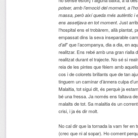
no sense esforç i alguna baixa, a la de
potser, amb l’emoció del moment, a l’ho
massa, però així queda més autèntic i e
ens assetjava en tot moment
. Just arri
l‘hospital ens el trobàrem, allà plantat
empassat dins la seva inseparable cami
d’all
” que l’acompanya, dia a dia, en aque
realitzar. Ens rebé amb una gran rialla d’
realitzat durant el trajecte. No sé si re
reia de les pintes que fèiem amb aquella
cos i de colorets brillants que de tan a
tinguem un caminar d’ànnera culpa d’un
Malaltia, tot sigui dit, és perquè ja e
bé una fressa. Ja només ens faltava de
malalts de tot. Sa malaltia és un corren
crisi, i ja és dir molt.
No cal dir que la tornada la vam fer en
(crec que ni al sopar). Ho coment perqu