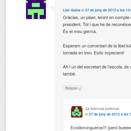
Lluc Quina
el
27 de juny de 2012 a les 14
Gràcies, un plaer, tenint en compt
president. Tot i que he de reconéixe
És el meu germà.
Esperam un comentari de la libel·lu
tornada en tren. Estic impecient!
Ah i un del secretari de l’escola, és
també.
↓
Respon
Sa libèl•lula portenya
el
27 de juny de 2012 a les 
Ecodomingueros!!! (però bueee