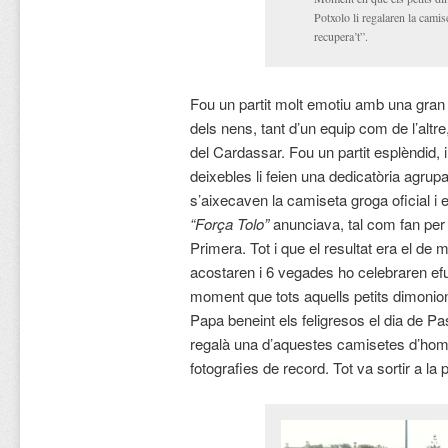
Potxolo li regalaren la cami
recupera’t”.
Fou un partit molt emotiu amb una gran 
dels nens, tant d’un equip com de l’altr
del Cardassar. Fou un partit esplèndid, i
deixebles li feien una dedicatòria agrup
s’aixecaven la camiseta groga oficial i
“Força Tolo”
anunciava, tal com fan per 
Primera. Tot i que el resultat era el de 
acostaren i 6 vegades ho celebraren ef
moment que tots aquells petits dimonion
Papa beneint els feligresos el dia de Pas
regalà una d’aquestes camisetes d’hom
fotografies de record. Tot va sortir a la 