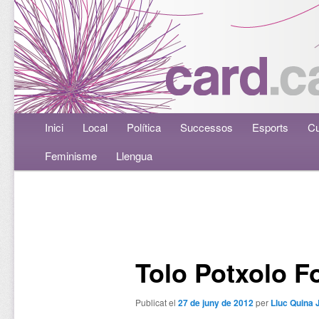
Menú principal
Inici
Aneu al contingut principal
Aneu al contingut secundari
Local
Política
Successos
Esports
Cu
Feminisme
Llengua
Navegació per les entrades
Tolo Potxolo F
Publicat el
27 de juny de 2012
per
Lluc Quina