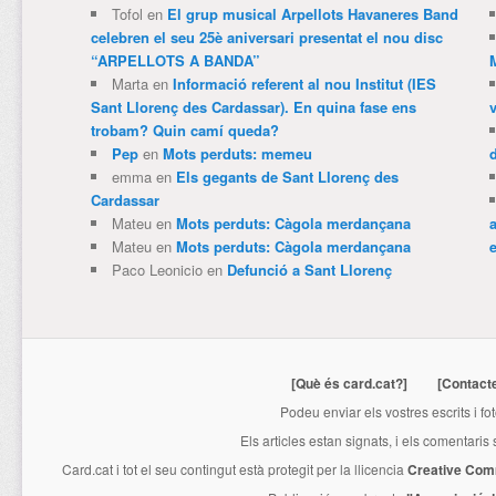
Tofol
en
El grup musical Arpellots Havaneres Band
celebren el seu 25è aniversari presentat el nou disc
“ARPELLOTS A BANDA”
Marta
en
Informació referent al nou Institut (IES
Sant Llorenç des Cardassar). En quina fase ens
trobam? Quin camí queda?
Pep
en
Mots perduts: memeu
emma
en
Els gegants de Sant Llorenç des
Cardassar
Mateu
en
Mots perduts: Càgola merdançana
Mateu
en
Mots perduts: Càgola merdançana
e
Paco Leonicio
en
Defunció a Sant Llorenç
[Què és card.cat?]
[Contact
Podeu enviar els vostres escrits i fo
Els articles estan signats, i els comentaris
Card.cat
i tot el seu contingut està protegit per la llicencia
Creative Com