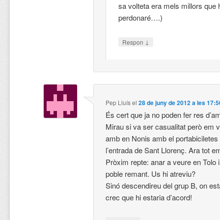
sa volteta era mels millors que 
perdonaré….)
↓
Respon
Pep Lluís
el
28 de juny de 2012 a les 17:5
És cert que ja no poden fer res d’a
Mirau si va ser casualitat però em 
amb en Nonis amb el portabiciletes 
l’entrada de Sant Llorenç. Ara tot e
Pròxim repte: anar a veure en Tolo 
poble remant. Us hi atreviu?
Sinó descendireu del grup B, on est
crec que hi estaria d’acord!