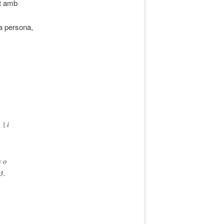
nt amb
ra persona,
| i
s o
3.