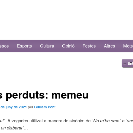
ssos
Esports
Cultura
Opinió
Festes
Altres
Mots
←
Ent
s perduts: memeu
 de juny de 2021
per
Guillem Pont
u!”
. A vegades utilitzat a manera de sinònim de “
No m’ho crec” o “ve
s un disbarat”…