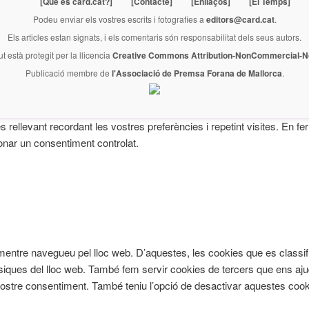
[Què és card.cat?]
[Contacte]
[Enllaços]
[El Temps]
Podeu enviar els vostres escrits i fotografies a
editors@card.cat
.
Els articles estan signats, i els comentaris són responsabilitat dels seus autors.
ut està protegit per la llicencia
Creative Commons Attribution-NonCommercial-No
Publicació membre de
l'Associació de Premsa Forana de Mallorca
.
és rellevant recordant les vostres preferències i repetint visites. En 
onar un consentiment controlat.
cia mentre navegueu pel lloc web. D’aquestes, les cookies que es cl
àsiques del lloc web. També fem servir cookies de tercers que ens aju
re consentiment. També teniu l’opció de desactivar aquestes cookie