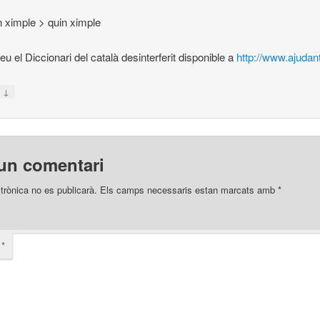
n ximple > quin ximple
eu el Diccionari del català desinterferit disponible a
http://www.ajudan
↓
n
un comentari
trònica no es publicarà.
Els camps necessaris estan marcats amb
*
i
*