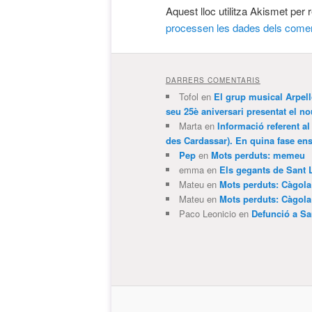
Aquest lloc utilitza Akismet per
processen les dades dels comen
DARRERS COMENTARIS
Tofol
en
El grup musical Arpel
seu 25è aniversari presentat el
Marta
en
Informació referent al
des Cardassar). En quina fase e
Pep
en
Mots perduts: memeu
emma
en
Els gegants de Sant 
Mateu
en
Mots perduts: Càgol
Mateu
en
Mots perduts: Càgol
Paco Leonicio
en
Defunció a Sa