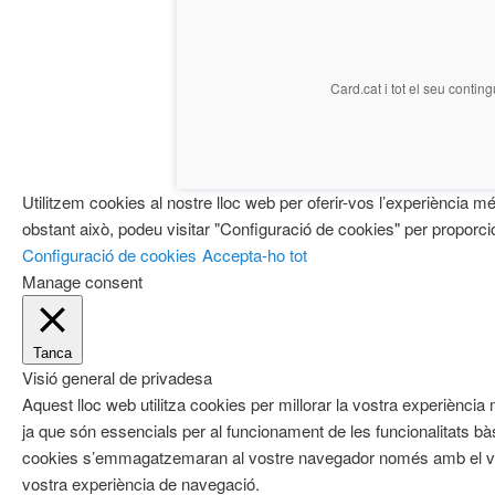
Card.cat
i tot el seu conting
Utilitzem cookies al nostre lloc web per oferir-vos l’experiència m
obstant això, podeu visitar "Configuració de cookies" per proporci
Configuració de cookies
Accepta-ho tot
Manage consent
Tanca
Visió general de privadesa
Aquest lloc web utilitza cookies per millorar la vostra experièn
ja que són essencials per al funcionament de les funcionalitats b
cookies s’emmagatzemaran al vostre navegador només amb el vost
vostra experiència de navegació.