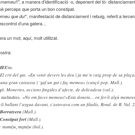
 memeu!!”,
a manera d’identificació -o, depenent del tò- distanciame
rquè perceps que porta un bon constipat.
emeu que du!
“, manifestació de distanciament i rebuig, referit a terce
escontrol d’una gatera…
a un mot, aquí, molt utilitzat.
ostra:
MEU
m.
El crit del gat. «En venir devers les deu | ja me’n vaig prop de sa plaça, 
una gran catxassa | ‘gaf un gat i faç memeu» (cançó pop. Mall.).
pl.
Moneries, accions fingides d’afecte, de delicadesa (val.);
.
melindres.
«No em faces memeus!»
Esta doneta… en fer-li algú memeu
-li ballant l’aygua davant, s’astovava com un filadís,
Rond. de R. Val. 2
Borratxera
(Mall.).
Constipat fort
(Mall.).
.:
(bal.).
məmέ̞w,
mɛ̞mέ̞w