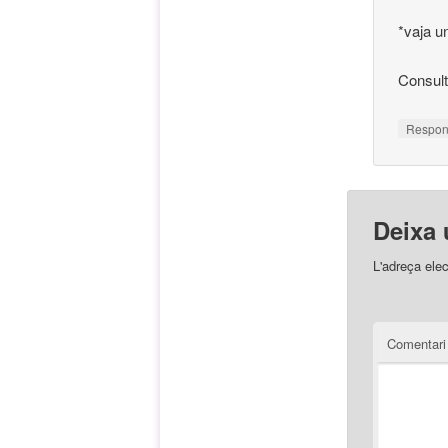
*vaja u
Consult
Respo
Deixa 
L'adreça elec
Comentar