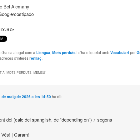
de Bel Alemany
Google/costipado
IX-HO:
e s'ha catalogat com a
Llengua
,
Mots perduts
i s'ha etiquetat amb
Vocabulari
per
G
adreces d'interès l'
enllaç
.
 A “
MOTS PERDUTS: MEMEU
”
 de maig de 2026 a les 14:50
ha dit:
nt del (calc del spanglish, de “depending on”) > segons
> Vés! | Caram!