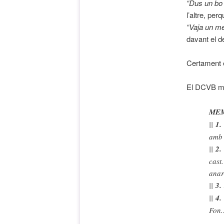
“Dus un bo
l’altre, pe
“Vaja un m
davant el d
Certament er
El DCVB m
ME
||
1.
amb 
||
2.
cast
anar
||
3.
||
4.
Fon