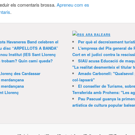
 reduir els comentaris brossa.
Apreneu com es
taris
.
ARA BALEARS
lots Havaneres Band celebren el
Per què el decreixement turíst
 nou disc “ARPELLOTS A BANDA”
L'empresa del Pla general de 
 nou Institut (IES Sant Llorenç
Cort en el judici contra la resciss
ns trobam? Quin camí queda?
SIAU acusa Educació de maquil
"La realitat desmenteix el titular t
Llorenç des Cardassar
Amado Carbonell: "Qualsevol 
a merdançana
col·lapsarà"
a merdançana
El conseller de Turisme, sobre
nt Llorenç
Terraferida amb Prohens: "Les a
Pau Pascual guanya la primera
artística de cultura popular balea