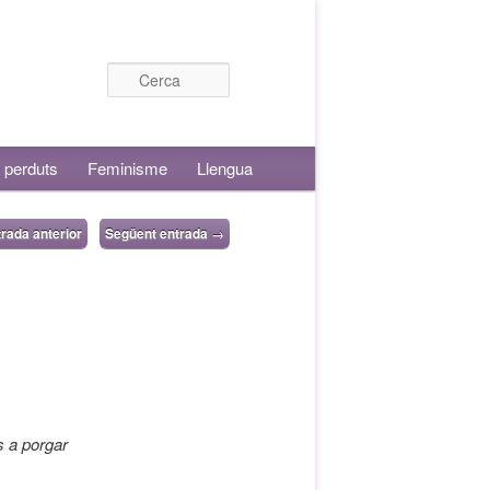
Cerca
 perduts
Feminisme
Llengua
rada anterior
Següent entrada
→
s a porgar