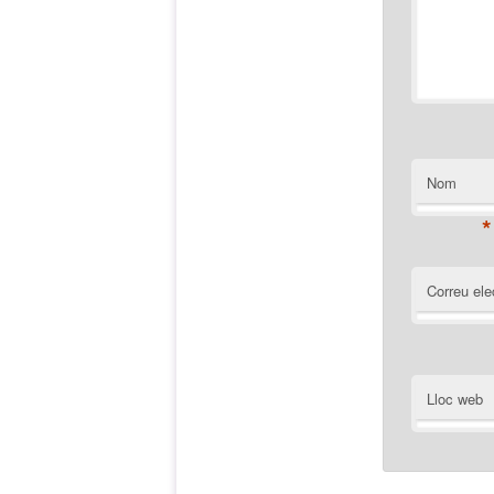
Nom
*
Correu ele
Lloc web