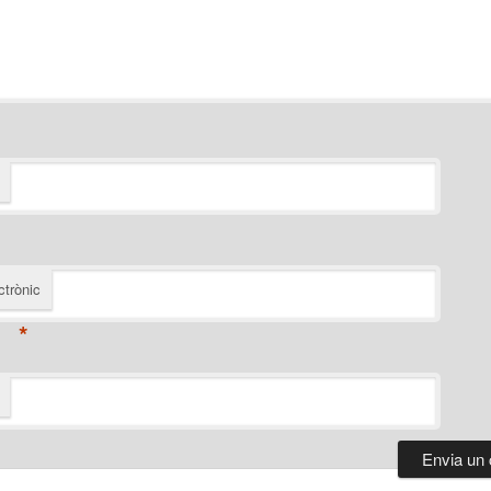
ctrònic
*