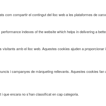
ts com compartir el contingut del lloc web a les plataformes de xarxes
rformance indexes of the website which helps in delivering a better 
ls visitants amb el lloc web. Aquestes cookies ajuden a proporcionar 
ts anuncis i campanyes de màrqueting rellevants. Aquestes cookies fan 
 i que encara no s’han classificat en cap categoria.