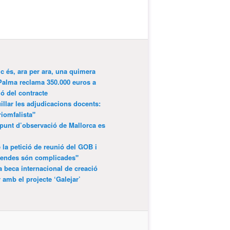
ic és, ara per ara, una quimera
Palma reclama 350.000 euros a
ió del contracte
lar les adjudicacions docents:
riomfalista"
punt d’observació de Mallorca es
 la petició de reunió del GOB i
gendes són complicades"
 beca internacional de creació
r amb el projecte ‘Galejar’