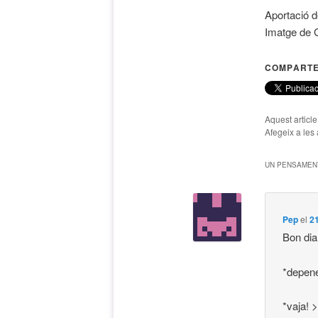
Aportació 
Imatge de 
COMPARTE
Aquest articl
Afegeix a les 
UN PENSAMENT
Pep
el
21
Bon dia
*depene
*vaja! 