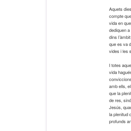
Aquets dies
compte que 
vida en que
dediquen a 
dins l’àmbi
que es va d
vides i les 
I totes aqu
vida hagués
conviccions
amb ells, e
que la plen
de res, sin
Jesús, quan 
la plenitud
profunds an