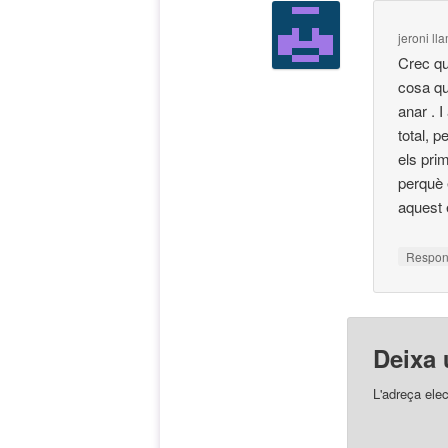
jeroni ll
Crec qu
cosa qu
anar . 
total, p
els pri
perquè e
aquest 
Respo
Deixa 
L'adreça elec