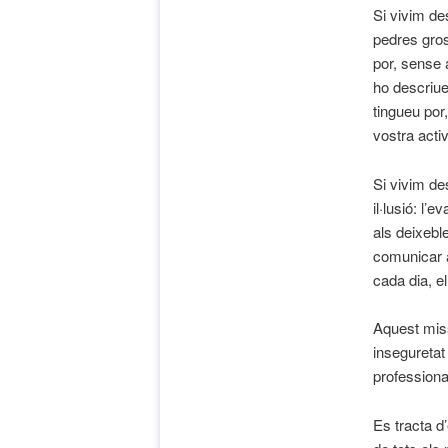
Si vivim de
pedres gros
por, sense a
ho descriue
tingueu por
vostra activ
Si vivim de
il·lusió: l’
als deixeble
comunicar al
cada dia, e
Aquest miss
inseguretat
professional,
Es tracta d