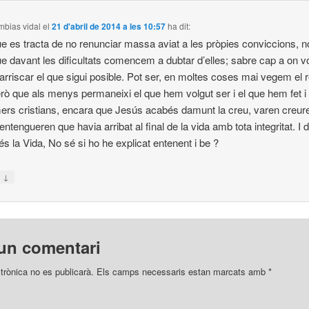
ambias vidal
el
21 d'abril de 2014 a les 10:57
ha dit:
e es tracta de no renunciar massa aviat a les pròpies conviccions, n
e davant les dificultats comencem a dubtar d’elles; sabre cap a on 
I arriscar el que sigui posible. Pot ser, en moltes coses mai vegem el r
erò que als menys permaneixi el que hem volgut ser i el que hem fet i ll
mers cristians, encara que Jesús acabés damunt la creu, varen creure 
ntengueren que havia arribat al final de la vida amb tota integritat. I 
és la Vida, No sé si ho he explicat entenent i be ?
↓
n
un comentari
trònica no es publicarà.
Els camps necessaris estan marcats amb
*