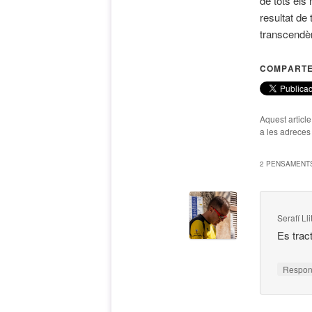
de tots els 
resultat de
transcendèn
COMPARTE
Aquest articl
a les adreces d
2 PENSAMENTS
Serafí Ll
Es trac
Respo