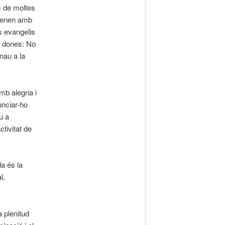
m de moltes
ntenen amb
ls evangelis
es dones: No
nau a la
mb alegria i
unciar-ho
u a
ctivitat de
a és la
l,
 plenitud