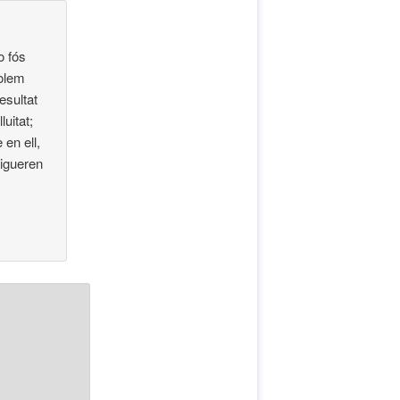
o fós
volem
esultat
uitat;
en ell,
digueren