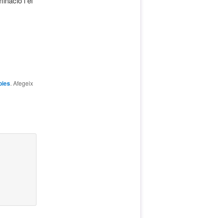
minació i el
bies
. Afegeix