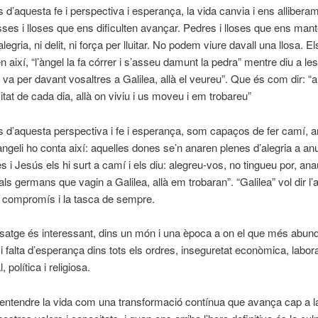
s d’aquesta fe i perspectiva i esperança, la vida canvia i ens allibera
ses i lloses que ens dificulten avançar. Pedres i lloses que ens ma
legria, ni delit, ni força per lluitar. No podem viure davall una llosa. E
n així, “l’àngel la fa córrer i s’asseu damunt la pedra” mentre diu a l
, va per davant vosaltres a Galilea, allà el veureu”. Que és com dir: “a
itat de cada dia, allà on viviu i us moveu i em trobareu”
s d’aquesta perspectiva i fe i esperança, som capaços de fer camí, a
evangeli ho conta així: aquelles dones se’n anaren plenes d’alegria a an
s i Jesús els hi surt a camí i els diu: alegreu-vos, no tingueu por, ana
s germans que vagin a Galilea, allà em trobaran”. “Galilea” vol dir l’a
l compromís i la tasca de sempre.
atge és interessant, dins un món i una època a on el que més abund
 i falta d’esperança dins tots els ordres, inseguretat econòmica, labora
 política i religiosa.
’entendre la vida com una transformació contínua que avança cap a la