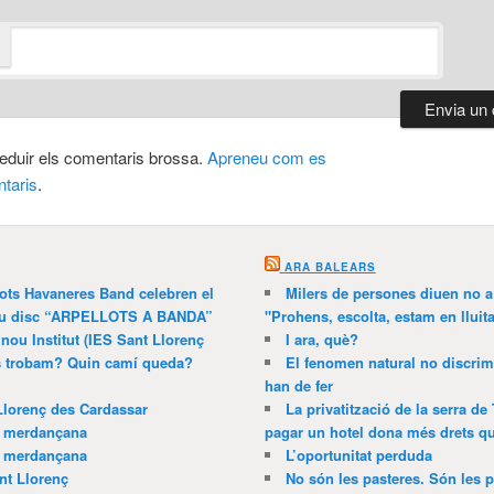
 reduir els comentaris brossa.
Apreneu com es
taris
.
ARA BALEARS
lots Havaneres Band celebren el
Milers de persones diuen no a l
 nou disc “ARPELLOTS A BANDA”
"Prohens, escolta, estam en lluit
 nou Institut (IES Sant Llorenç
I ara, què?
ns trobam? Quin camí queda?
El fenomen natural no discrim
han de fer
Llorenç des Cardassar
La privatització de la serra de
a merdançana
pagar un hotel dona més drets que
a merdançana
L’oportunitat perduda
nt Llorenç
No són les pasteres. Són les p