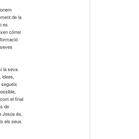
adonem
oment de la
o es
ixen córrer
sformació
s seves
i la seva
, idees,
e segueix
ossible,
com el final
es de
ue Jesús és,
ts els seus