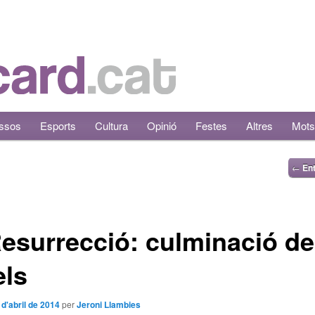
ssos
Esports
Cultura
Opinió
Festes
Altres
Mots
←
Ent
esurrecció: culminació de
els
 d'abril de 2014
per
Jeroni Llambies