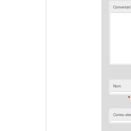
Comentar
Nom
*
Correu ele