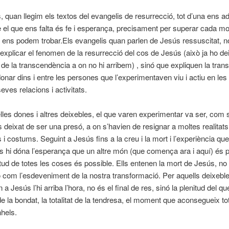
, quan llegim els textos del evangelis de resurrecció, tot d’una ens 
el que ens falta és fe i esperança, precisament per superar cada m
 ens podem trobar.
Els evangelis quan parlen de Jesús ressuscitat, n
explicar el fenomen de la resurrecció del cos de Jesús (això ja ho de
t de la transcendència a on no hi arribem) , sinó que expliquen la tran
onar dins i entre les persones que l’experimentaven viu i actiu en le
seves relacions i activitats.
elles dones i altres deixebles, el que varen experimentar va ser, com s
 deixat de ser una presó, a on s’havien de resignar a moltes realitats
 i costums. Seguint a Jesús fins a la creu i la mort i l’experiència qu
ls hi dóna l’esperança que un altre món (que comença ara i aquí) és p
itud de totes les coses és possible. Ells entenen la mort de Jesús, no 
ó com l’esdeveniment de la nostra transformació. Per aquells deixebl
a Jesús l’hi arriba l’hora, no és el final de res, sinó la plenitud del q
 de la bondat, la totalitat de la tendresa, el moment que aconsegueix to
hels.