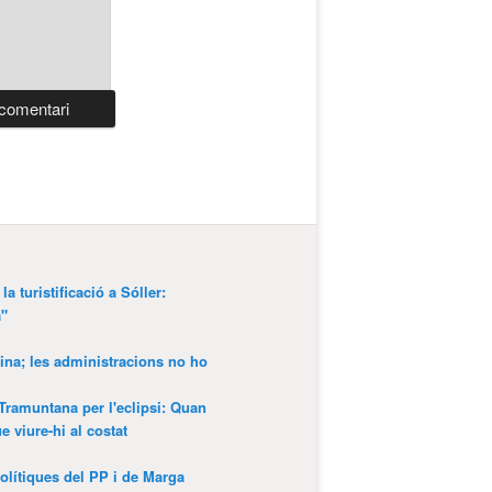
a turistificació a Sóller:
a"
ina; les administracions no ho
 Tramuntana per l'eclipsi: Quan
 viure-hi al costat
olítiques del PP i de Marga