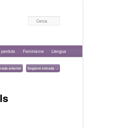
Cerca
 perduts
Feminisme
Llengua
rada anterior
Següent entrada
→
ls