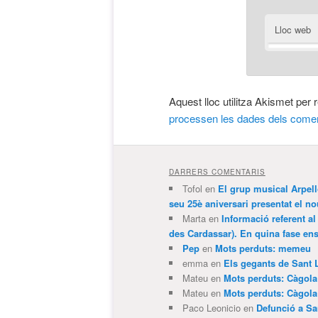
Lloc web
Aquest lloc utilitza Akismet per
processen les dades dels comen
DARRERS COMENTARIS
Tofol
en
El grup musical Arpel
seu 25è aniversari presentat el
Marta
en
Informació referent al
des Cardassar). En quina fase e
Pep
en
Mots perduts: memeu
emma
en
Els gegants de Sant 
Mateu
en
Mots perduts: Càgol
Mateu
en
Mots perduts: Càgol
Paco Leonicio
en
Defunció a Sa