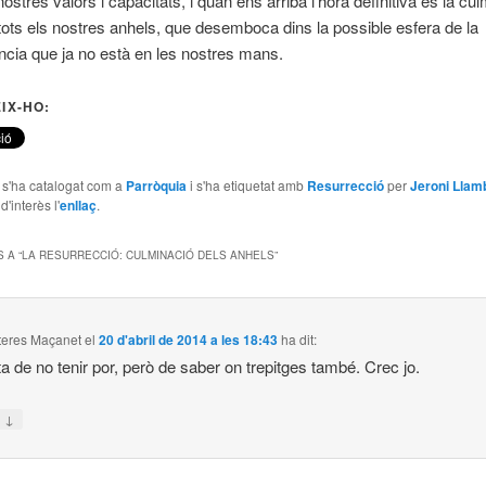
nostres valors i capacitats, i quan ens arriba l’hora definitiva és la cul
 tots els nostres anhels, que desemboca dins la possible esfera de la
cia que ja no està en les nostres mans.
IX-HO:
e s'ha catalogat com a
Parròquia
i s'ha etiquetat amb
Resurrecció
per
Jeroni Llam
'interès l'
enllaç
.
 A “
LA RESURRECCIÓ: CULMINACIÓ DELS ANHELS
”
iteres Maçanet
el
20 d'abril de 2014 a les 18:43
ha dit:
ta de no tenir por, però de saber on trepitges també. Crec jo.
↓
n