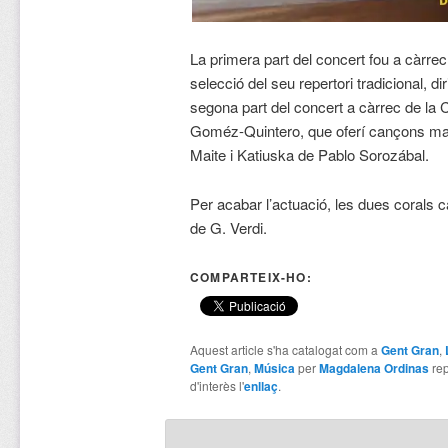
La primera part del concert fou a càrr
selecció del seu repertori tradicional, d
segona part del concert a càrrec de la C
Goméz-Quintero, que oferí cançons mallo
Maite i Katiuska de Pablo Sorozábal.
Per acabar l’actuació, les dues corals
de G. Verdi.
COMPARTEIX-HO:
Aquest article s'ha catalogat com a
Gent Gran
,
Gent Gran
,
Música
per
Magdalena Ordinas
rep
d'interès l'
enllaç
.