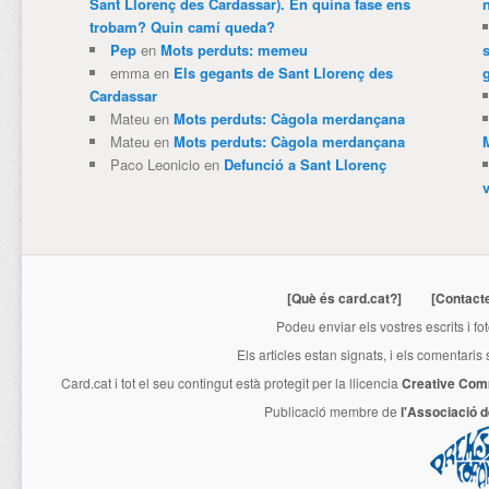
Sant Llorenç des Cardassar). En quina fase ens
trobam? Quin camí queda?
Pep
en
Mots perduts: memeu
emma
en
Els gegants de Sant Llorenç des
Cardassar
Mateu
en
Mots perduts: Càgola merdançana
Mateu
en
Mots perduts: Càgola merdançana
Paco Leonicio
en
Defunció a Sant Llorenç
[Què és card.cat?]
[Contact
Podeu enviar els vostres escrits i fo
Els articles estan signats, i els comentaris
Card.cat
i tot el seu contingut està protegit per la llicencia
Creative Com
Publicació membre de
l'Associació 