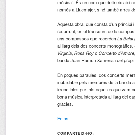
música”. És un nom que defineix així 
només a Llucmajor, sinó també arreu de
Aquesta obra, que consta d’un principi i
recorrent, en el transcurs de la composi
uns compassos que recorden
La Balan
al llarg dels dos concerts monogràfics
Virginia
,
Ross Roy
o
Concerto d’Amore
banda Joan Ramon Xamena i del propi 
En poques paraules, dos concerts mera
inoblidable pels membres de la banda 
irrepetibles per tots aquelles que vam po
bona música interpretada al llarg del 
gràcies.
Fotos
COMPARTEIX-HO: