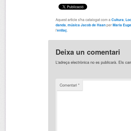
Aquest article s'ha catalogat com a
Cultura
,
Loc
danda
,
música Jacob de Haan
per
Maria Euge
l'
enllaç
.
Deixa un comentari
L'adreça electrònica no es publicarà.
Els ca
Comentari
*