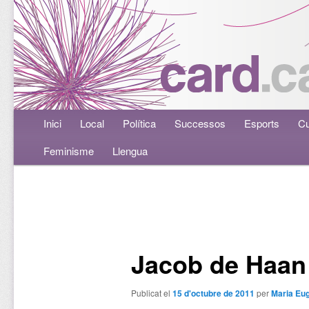
Menú principal
Inici
Aneu al contingut principal
Aneu al contingut secundari
Local
Política
Successos
Esports
Cu
Feminisme
Llengua
Navegació per les entrades
Jacob de Haan 
Publicat el
15 d'octubre de 2011
per
Maria Eu