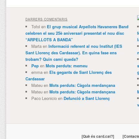
DARRERS COMENTARIS
Tofol
en
El grup musical Arpellots Havaneres Band
celebren el seu 25è aniversari presentat el nou disc
“ARPELLOTS A BANDA”
Marta
en
Informació referent al nou Institut (IES
Sant Llorenç des Cardassar). En quina fase ens
trobam? Quin camí queda?
Pep
en
Mots perduts: memeu
emma
en
Els gegants de Sant Llorenç des
Cardassar
Mateu
en
Mots perduts: Càgola merdançana
Mateu
en
Mots perduts: Càgola merdançana
Paco Leonicio
en
Defunció a Sant Llorenç
[Què és card.cat?]
[Contact