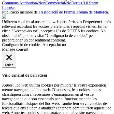
Commons Attribution-NonCommercial-NoDerivs 3.0 Spain
License
.
Publicació membre de
l'Associació de Premsa Forana de Mallorca
.
Utilitzem cookies al nostre lloc web per oferir-vos l’experiència més
rellevant recordant les vostres preferències i repetint visites. En fer
clic a "Accepta-ho tot", accepteu l'ús de TOTES les cookies. No
obstant això, podeu visitar "Configuració de cookies" per
proporcionar un consentiment controlat.
Configuració de cookies
Accepta-ho tot
Manage consent
Tanca
Visió general de privadesa
Aquest lloc web utilitza cookies per millorar la vostra experiència
mentre navegueu pel lloc web. D’aquestes, les cookies que es
classifiquen com a necessàries s’emmagatzemen al vostre
navegador, ja que són essencials per al funcionament de les
funcionalitats bàsiques del lloc web. També fem servir cookies de
tercers que ens ajuden a analitzar i entendre com utilitzeu aquest lloc
web. Aquestes cookies s’emmagatzemaran al vostre navegador