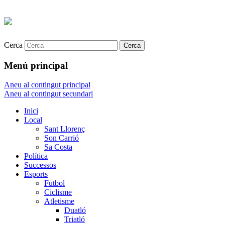
Cerca
Menú principal
Aneu al contingut principal
Aneu al contingut secundari
Inici
Local
Sant Llorenç
Son Carrió
Sa Costa
Política
Successos
Esports
Futbol
Ciclisme
Atletisme
Duatló
Triatló