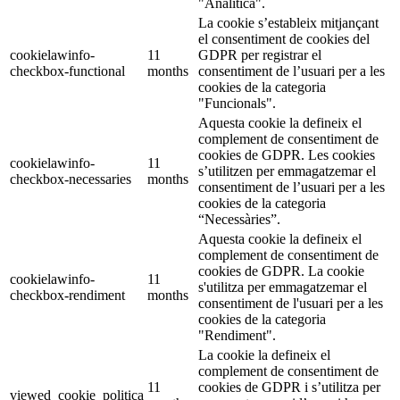
"Analítica".
La cookie s’estableix mitjançant
el consentiment de cookies del
cookielawinfo-
11
GDPR per registrar el
checkbox-functional
months
consentiment de l’usuari per a les
cookies de la categoria
"Funcionals".
Aquesta cookie la defineix el
complement de consentiment de
cookies de GDPR. Les cookies
cookielawinfo-
11
s’utilitzen per emmagatzemar el
checkbox-necessaries
months
consentiment de l’usuari per a les
cookies de la categoria
“Necessàries”.
Aquesta cookie la defineix el
complement de consentiment de
cookies de GDPR. La cookie
cookielawinfo-
11
s'utilitza per emmagatzemar el
checkbox-rendiment
months
consentiment de l'usuari per a les
cookies de la categoria
"Rendiment".
La cookie la defineix el
complement de consentiment de
11
cookies de GDPR i s’utilitza per
viewed_cookie_politica