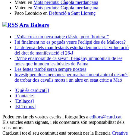
Mateu
en
Mots perduts: Càgola merdançana
Mateu
en
Mots perduts: Càgola merdançana
Paco Leonicio
en
Defunció a Sant Llorenç
Ara Balears
“Volia crear un personatge clàssic, però ‘hortera’”
I si finalment no es pogués veure l'eclipsi des de Mallorca?
La defensa dels manifestants estudia denunciar la vulneració
del dret de manifestació el 26-J
"M’he enamorat de ca seva": l’engany immobiliari de les
notes que inunden les bústies de Palma
Les festes també seran sempre nostres
Investiguen dues persones per maltractament animal després
de trobar dos cavalls morts i un altre en estat crític a Maó
[Què és card.cat?]
[Contacte]
[Enllaços]
[El Temps]
Podeu enviar els vostres escrits i fotografies a
editors@card.cat
.
Els articles estan signats, i els comentaris són responsabilitat dels
seus autors.
Card.cat
i tot el seu contingut està protegit per la llicencia
Creative