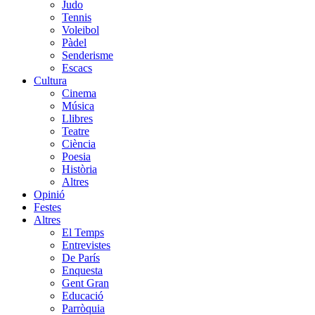
Judo
Tennis
Voleibol
Pàdel
Senderisme
Escacs
Cultura
Cinema
Música
Llibres
Teatre
Ciència
Poesia
Història
Altres
Opinió
Festes
Altres
El Temps
Entrevistes
De París
Enquesta
Gent Gran
Educació
Parròquia