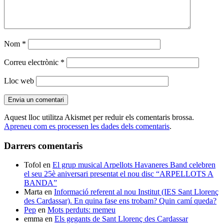
Nom
*
Correu electrònic
*
Lloc web
Aquest lloc utilitza Akismet per reduir els comentaris brossa.
Apreneu com es processen les dades dels comentaris
.
Darrers comentaris
Tofol
en
El grup musical Arpellots Havaneres Band celebren
el seu 25è aniversari presentat el nou disc “ARPELLOTS A
BANDA”
Marta
en
Informació referent al nou Institut (IES Sant Llorenç
des Cardassar). En quina fase ens trobam? Quin camí queda?
Pep
en
Mots perduts: memeu
emma
en
Els gegants de Sant Llorenç des Cardassar