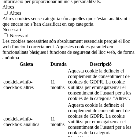
informació per proporcionar anuncis personalitzats.
Altres
Altres
Altres cookies sense categoria són aquelles que s’estan analitzant i
que encara no s’han classificat en cap categoria.
Necessari
Necessari
Les cookies necessàries són absolutament essencials perquè el lloc
web funcioni correctament. Aquestes cookies garanteixen
funcionalitats bàsiques i funcions de seguretat del lloc web, de forma
anònima.
Galeta
Durada
Descripció
Aquesta cookie la defineix el
complement de consentiment de
cookielawinfo-
11
cookies de GDPR. La cookie
checkbox-altres
months
s'utilitza per emmagatzemar el
consentiment de l'usuari per a les
cookies de la categoria "Altres".
Aquesta cookie la defineix el
complement de consentiment de
cookies de GDPR. La cookie
cookielawinfo-
11
s'utilitza per emmagatzemar el
checkbox-analitica
months
consentiment de l'usuari per a les
cookies de la categoria