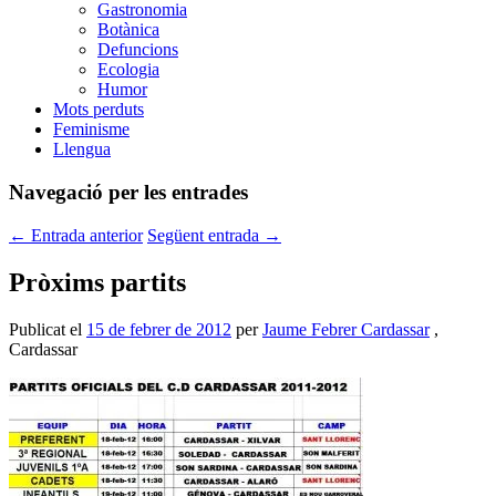
Gastronomia
Botànica
Defuncions
Ecologia
Humor
Mots perduts
Feminisme
Llengua
Navegació per les entrades
←
Entrada anterior
Següent entrada
→
Pròxims partits
Publicat el
15 de febrer de 2012
per
Jaume Febrer Cardassar
,
Cardassar