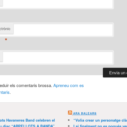
ctrònic
*
 reduir els comentaris brossa.
Apreneu com es
taris
.
ARA BALEARS
lots Havaneres Band celebren el
“Volia crear un personatge clà
 nou disc “ARPELLOTS A BANDA”
I si finalment no es pogués ve