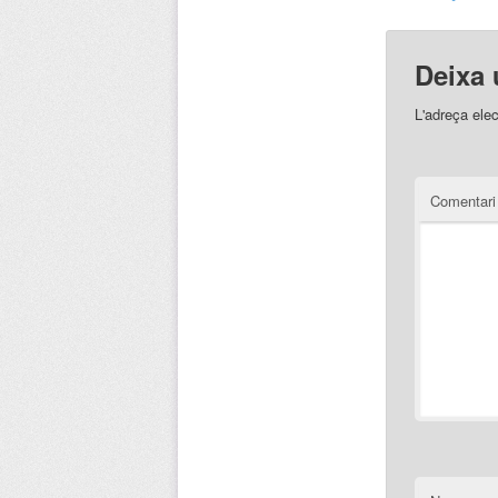
Deixa 
L'adreça elec
Comentar