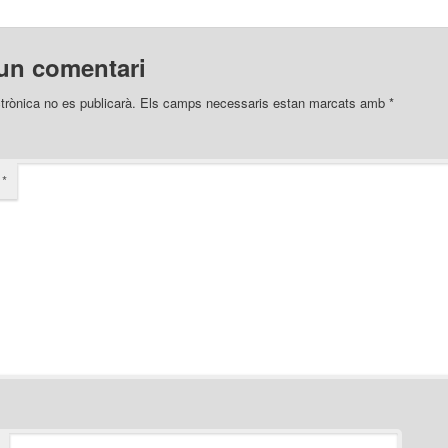
un comentari
trònica no es publicarà.
Els camps necessaris estan marcats amb
*
i
*