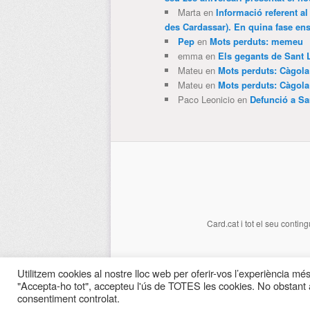
Marta
en
Informació referent al
des Cardassar). En quina fase e
Pep
en
Mots perduts: memeu
emma
en
Els gegants de Sant 
Mateu
en
Mots perduts: Càgol
Mateu
en
Mots perduts: Càgol
Paco Leonicio
en
Defunció a Sa
Card.cat
i tot el seu conting
Utilitzem cookies al nostre lloc web per oferir-vos l’experiència més 
"Accepta-ho tot", accepteu l'ús de TOTES les cookies. No obstant a
consentiment controlat.