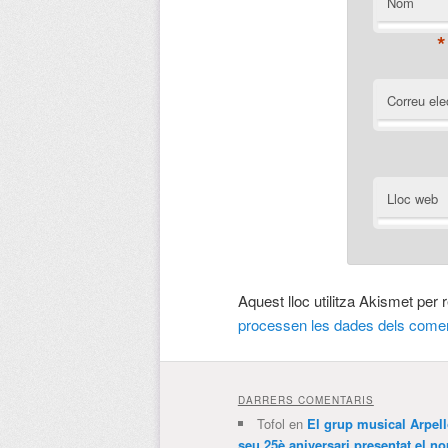
Nom
*
Correu ele
Lloc web
Aquest lloc utilitza Akismet per
processen les dades dels comen
DARRERS COMENTARIS
Tofol
en
El grup musical Arpel
seu 25è aniversari presentat el