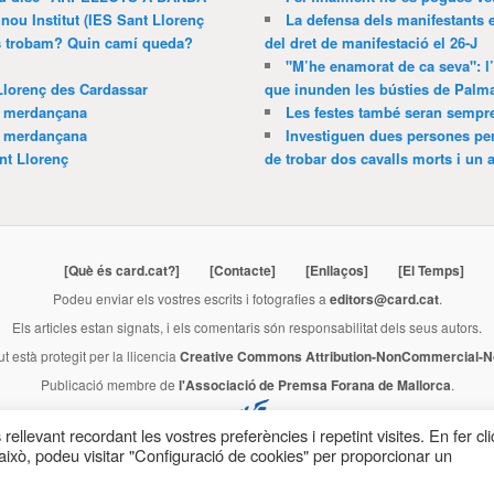
 nou Institut (IES Sant Llorenç
La defensa dels manifestants 
ns trobam? Quin camí queda?
del dret de manifestació el 26-J
"M’he enamorat de ca seva": l
Llorenç des Cardassar
que inunden les bústies de Palm
a merdançana
Les festes també seran sempr
a merdançana
Investiguen dues persones pe
nt Llorenç
de trobar dos cavalls morts i un al
[Què és card.cat?]
[Contacte]
[Enllaços]
[El Temps]
Podeu enviar els vostres escrits i fotografies a
editors@card.cat
.
Els articles estan signats, i els comentaris són responsabilitat dels seus autors.
ut està protegit per la llicencia
Creative Commons Attribution-NonCommercial-No
Publicació membre de
l'Associació de Premsa Forana de Mallorca
.
rellevant recordant les vostres preferències i repetint visites. En fer cli
ixò, podeu visitar "Configuració de cookies" per proporcionar un