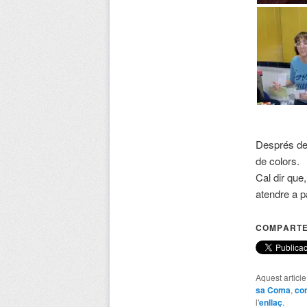
Després del 
de colors.
Cal dir que
atendre a pa
COMPARTE
Aquest articl
sa Coma
,
co
l'
enllaç
.