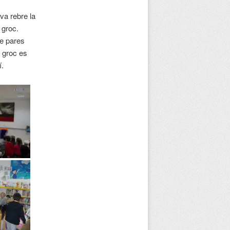
va rebre la
 groc.
e pares
i groc es
í.