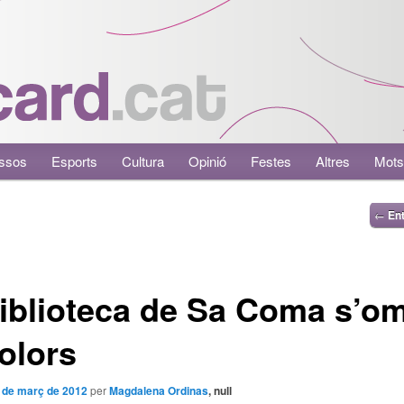
ssos
Esports
Cultura
Opinió
Festes
Altres
Mots
←
Ent
iblioteca de Sa Coma s’o
olors
 de març de 2012
per
Magdalena Ordinas
, null