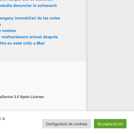
estudia denunciar la vulneració
’engany immobiliari de les notes
a
e nostres
r maltractament animal després
tre en estat crític a Maó
Derivs 3.0 Spain License
.
c a
Configuració de cookies
Accepta-ho tot