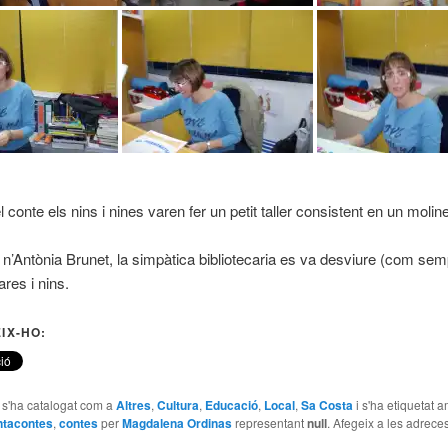
conte els nins i nines varen fer un petit taller consistent en un molin
, n’Antònia Brunet, la simpàtica bibliotecaria es va desviure (com sem
res i nins.
IX-HO:
e s'ha catalogat com a
Altres
,
Cultura
,
Educació
,
Local
,
Sa Costa
i s'ha etiquetat 
ntacontes
,
contes
per
Magdalena Ordinas
representant
null
. Afegeix a les adreces