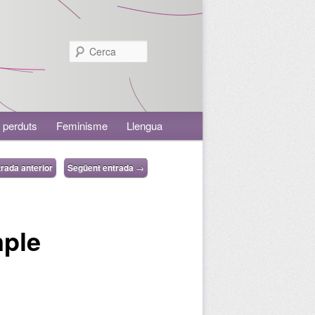
Cerca
 perduts
Feminisme
Llengua
rada anterior
Següent entrada
→
mple