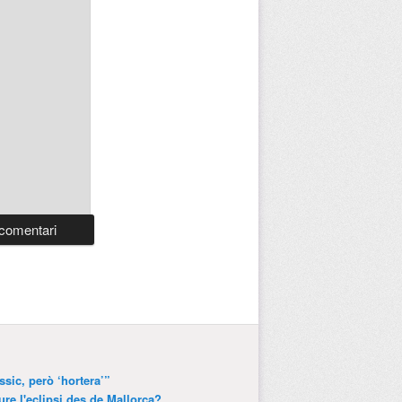
ssic, però ‘hortera’”
ure l'eclipsi des de Mallorca?