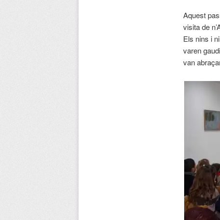
Aquest pass
visita de n
Els nins i 
varen gaudi
van abraçant