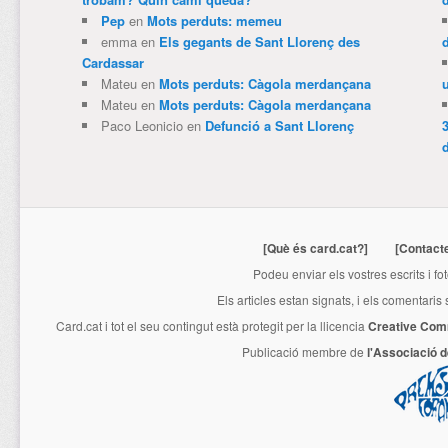
Pep
en
Mots perduts: memeu
emma
en
Els gegants de Sant Llorenç des
Cardassar
Mateu
en
Mots perduts: Càgola merdançana
Mateu
en
Mots perduts: Càgola merdançana
Paco Leonicio
en
Defunció a Sant Llorenç
3
[Què és card.cat?]
[Contact
Podeu enviar els vostres escrits i fo
Els articles estan signats, i els comentaris
Card.cat
i tot el seu contingut està protegit per la llicencia
Creative Com
Publicació membre de
l'Associació 