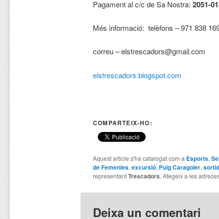
Pagament al c/c de Sa Nostra:
2051-01
Més informació: telèfons – 971 838 16
correu – elstrescadors@gmail.com
elstrescadors.blogspot.com
COMPARTEIX-HO:
Aquest article s'ha catalogat com a
Esports
,
Se
de Femenies
,
excursió
,
Puig Caragoler
,
sorti
representant
Trescadors
. Afegeix a les adreces 
Deixa un comentari