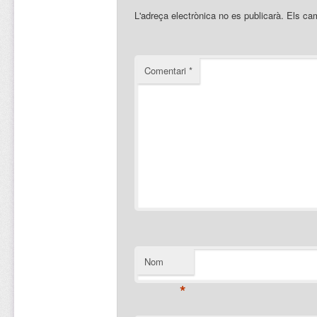
L'adreça electrònica no es publicarà.
Els ca
Comentari
*
Nom
*