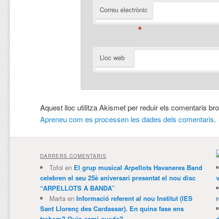
Correu electrònic
*
Lloc web
Aquest lloc utilitza Akismet per reduir els comentaris br
Apreneu com es processen les dades dels comentaris
.
DARRERS COMENTARIS
Tofol
en
El grup musical Arpellots Havaneres Band
celebren el seu 25è aniversari presentat el nou disc
v
“ARPELLOTS A BANDA”
Marta
en
Informació referent al nou Institut (IES
Sant Llorenç des Cardassar). En quina fase ens
trobam? Quin camí queda?