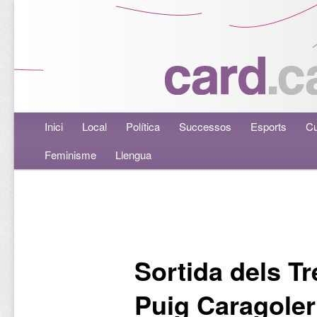
Menú principal
Inici
Aneu al contingut principal
Aneu al contingut secundari
Local
Política
Successos
Esports
Cu
Feminisme
Llengua
Navegació per les entrades
Sortida dels T
Puig Caragoler