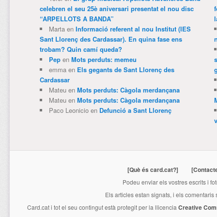
celebren el seu 25è aniversari presentat el nou disc
“ARPELLOTS A BANDA”
Marta
en
Informació referent al nou Institut (IES
Sant Llorenç des Cardassar). En quina fase ens
trobam? Quin camí queda?
Pep
en
Mots perduts: memeu
emma
en
Els gegants de Sant Llorenç des
Cardassar
Mateu
en
Mots perduts: Càgola merdançana
Mateu
en
Mots perduts: Càgola merdançana
Paco Leonicio
en
Defunció a Sant Llorenç
[Què és card.cat?]
[Contact
Podeu enviar els vostres escrits i fo
Els articles estan signats, i els comentaris
Card.cat
i tot el seu contingut està protegit per la llicencia
Creative Com