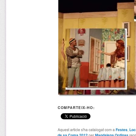
COMPARTEIX-HO:
Aquest article s'ha catalogat com a
Festes
,
Loc
de sa Coma 2012
per
Magdalena Ordinas
repr