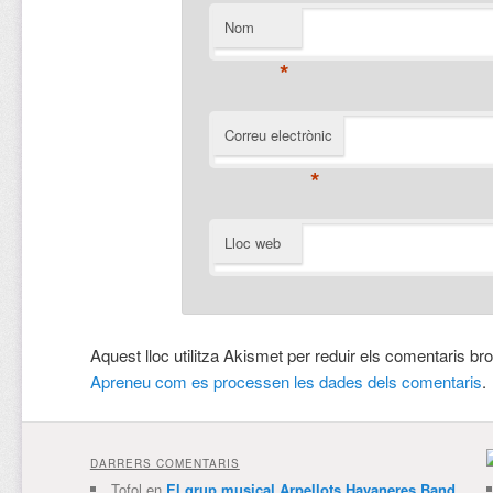
Nom
*
Correu electrònic
*
Lloc web
Aquest lloc utilitza Akismet per reduir els comentaris br
Apreneu com es processen les dades dels comentaris
.
DARRERS COMENTARIS
Tofol
en
El grup musical Arpellots Havaneres Band