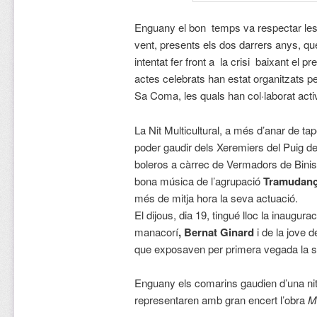
Enguany el bon temps va respectar les 
vent, presents els dos darrers anys, qu
intentat fer front a la crisi baixant el 
actes celebrats han estat organitzats p
Sa Coma, les quals han col·laborat act
La Nit Multicultural, a més d’anar de ta
poder gaudir dels Xeremiers del Puig de
boleros a càrrec de Vermadors de Bini
bona música de l’agrupació
Tramudan
més de mitja hora la seva actuació.
El dijous, dia 19, tingué lloc la inaugura
manacorí
, Bernat Ginard
i de la jove d
que exposaven per primera vegada la 
Enguany els comarins gaudien d’una nit
representaren amb gran encert l’obra
M