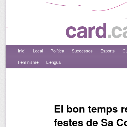
Menú principal
Inici
Aneu al contingut principal
Aneu al contingut secundari
Local
Política
Successos
Esports
Cu
Feminisme
Llengua
Navegació per les entrades
El bon temps r
festes de Sa 