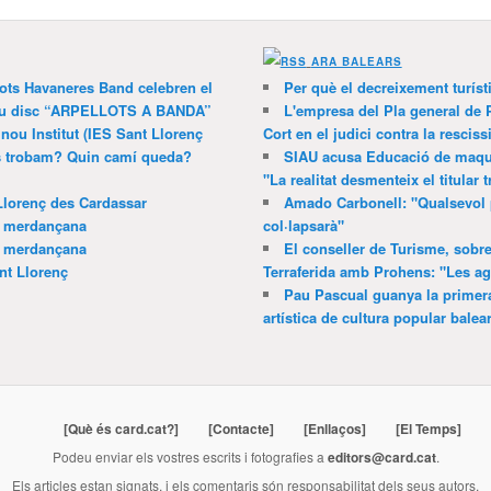
ARA BALEARS
lots Havaneres Band celebren el
Per què el decreixement turíst
 nou disc “ARPELLOTS A BANDA”
L'empresa del Pla general de 
 nou Institut (IES Sant Llorenç
Cort en el judici contra la resciss
ns trobam? Quin camí queda?
SIAU acusa Educació de maquil
"La realitat desmenteix el titular t
Llorenç des Cardassar
Amado Carbonell: "Qualsevol 
a merdançana
col·lapsarà"
a merdançana
El conseller de Turisme, sobre
nt Llorenç
Terraferida amb Prohens: "Les a
Pau Pascual guanya la primera
artística de cultura popular balea
[Què és card.cat?]
[Contacte]
[Enllaços]
[El Temps]
Podeu enviar els vostres escrits i fotografies a
editors@card.cat
.
Els articles estan signats, i els comentaris són responsabilitat dels seus autors.