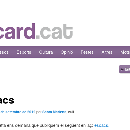
ssos
Esports
Cultura
Opinió
Festes
Altres
Mots
←
Ent
acs
 de setembre de 2012
per
Santo Marletta
, null
tta ens demana que publiquem el següent enllaç:
escacs.