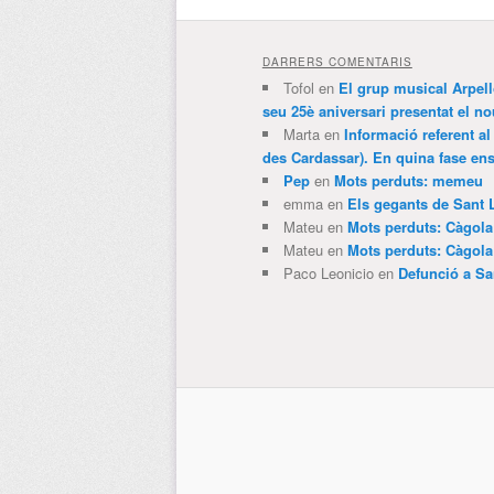
DARRERS COMENTARIS
Tofol
en
El grup musical Arpel
seu 25è aniversari presentat el
Marta
en
Informació referent al
des Cardassar). En quina fase e
Pep
en
Mots perduts: memeu
emma
en
Els gegants de Sant 
Mateu
en
Mots perduts: Càgol
Mateu
en
Mots perduts: Càgol
Paco Leonicio
en
Defunció a Sa