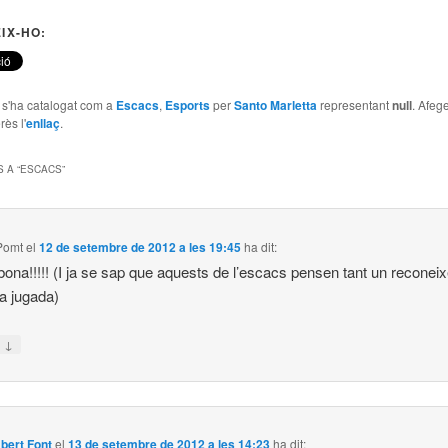
IX-HO:
e s'ha catalogat com a
Escacs
,
Esports
per
Santo Marletta
representant
null
. Afege
rès l'
enllaç
.
 A “
ESCACS
”
Pomt
el
12 de setembre de 2012 a les 19:45
ha dit:
ona!!!!! (I ja se sap que aquests de l’escacs pensen tant un recone
a jugada)
↓
n
bert Font
el
13 de setembre de 2012 a les 14:23
ha dit: