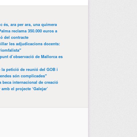
ic és, ara per ara, una quimera
Palma reclama 350.000 euros a
ió del contracte
lar les adjudicacions docents:
riomfalista"
punt d’observació de Mallorca es
 la petició de reunió del GOB i
gendes són complicades"
 beca internacional de creació
r amb el projecte ‘Galejar’