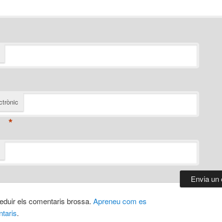
ctrònic
*
 reduir els comentaris brossa.
Apreneu com es
taris
.