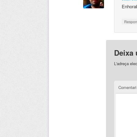
Enhora
Respo
Deixa 
L'adreça elec
Comentar