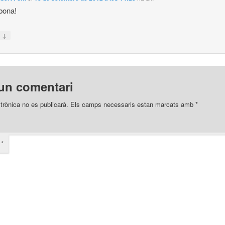
bona!
↓
n
un comentari
trònica no es publicarà.
Els camps necessaris estan marcats amb
*
i
*