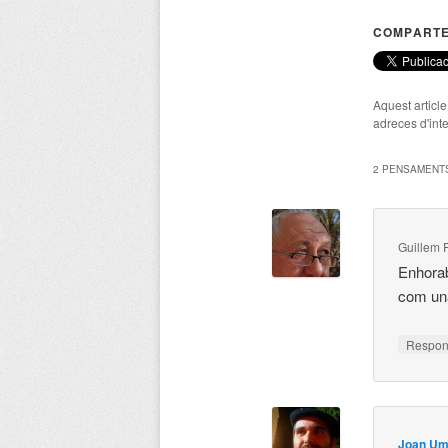
COMPARTE
Aquest articl
adreces d'inte
2 PENSAMENTS
Guillem 
Enhorab
com un
Respo
Joan Um