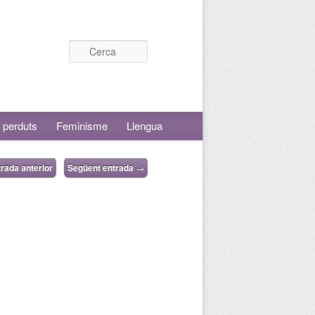
Cerca
 perduts
Feminisme
Llengua
rada anterior
Següent entrada
→