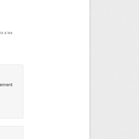
ix a les
ixement