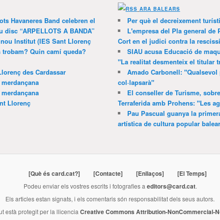
ARA BALEARS
lots Havaneres Band celebren el
Per què el decreixement turíst
 nou disc “ARPELLOTS A BANDA”
L'empresa del Pla general de 
 nou Institut (IES Sant Llorenç
Cort en el judici contra la resciss
ns trobam? Quin camí queda?
SIAU acusa Educació de maquil
"La realitat desmenteix el titular t
Llorenç des Cardassar
Amado Carbonell: "Qualsevol 
a merdançana
col·lapsarà"
a merdançana
El conseller de Turisme, sobre
nt Llorenç
Terraferida amb Prohens: "Les a
Pau Pascual guanya la primera
artística de cultura popular balea
[Què és card.cat?]
[Contacte]
[Enllaços]
[El Temps]
Podeu enviar els vostres escrits i fotografies a
editors@card.cat
.
Els articles estan signats, i els comentaris són responsabilitat dels seus autors.
ut està protegit per la llicencia
Creative Commons Attribution-NonCommercial-No