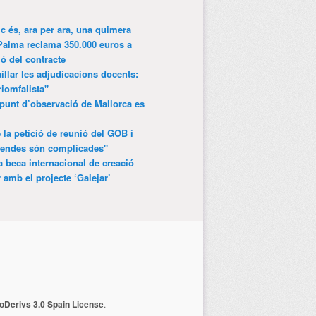
ic és, ara per ara, una quimera
Palma reclama 350.000 euros a
ió del contracte
lar les adjudicacions docents:
riomfalista"
punt d’observació de Mallorca es
 la petició de reunió del GOB i
gendes són complicades"
 beca internacional de creació
r amb el projecte ‘Galejar’
Derivs 3.0 Spain License
.