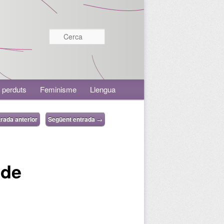
Cerca
 perduts
Feminisme
Llengua
rada anterior
Següent entrada
→
 de