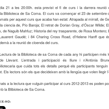
ia 21 a les 20:00h. esta previst el fi de curs i la darrera reunió
 la Biblioteca de Sa Coma. El curs va començar el 23 de setembre 
ramats per aquest curs que acaba han estat: Atrapada al mirrall, de 
 la ciencia de, Pío Baroja; El retrat de Dorian Gray, d’Óscar Wilde; El
s, de Naguib Mahfuz; Historia del rey trasparente, de Rosa Montero; E
Lauarent Gaudé; i 84 Charing Cross Road, d’Helene Hanff que é
emà a la reunió de cloenda del curs.
Lectura de la Biblioteca de sa Coma de cada any hi participen més l
 Llevant. L’entrada i participació és lliure i n’Antònia Bru
biliotecaria que cuida tots els detalls perquè els participants tengui
nt. Els lectors són els que decideixen amb la llengüa que volen llegir l’
nats a la lectura que vulguin participar al curs 2012-2013 es poden 
mb la Blibioteca de Sa Coma.
IX-HO: