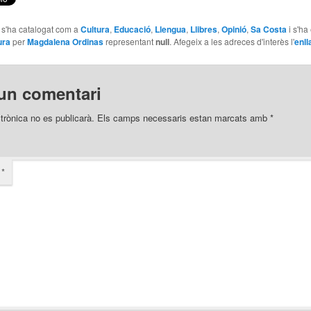
e s'ha catalogat com a
Cultura
,
Educació
,
Llengua
,
Llibres
,
Opinió
,
Sa Costa
i s'ha
ura
per
Magdalena Ordinas
representant
null
. Afegeix a les adreces d'interès l'
enll
un comentari
trònica no es publicarà.
Els camps necessaris estan marcats amb
*
i
*