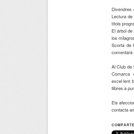
Divendres d
Lectura de
títols prog
El árbol de
los milagro
Scorta de 
comentarà d
Al Club de 
Comarca de
excel·lent 
llibres a pu
Els afeccio
contacta a
COMPARTE