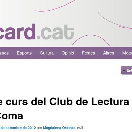
ssos
Esports
Cultura
Opinió
Festes
Altres
Mots
←
Ent
e curs del Club de Lectura
Coma
 de setembre de 2012
per
Magdalena Ordinas
, null