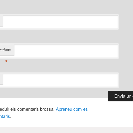
ctrònic
*
 reduir els comentaris brossa.
Apreneu com es
taris
.