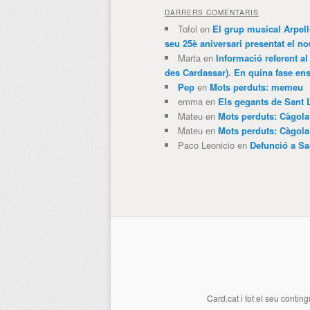
DARRERS COMENTARIS
Tofol
en
El grup musical Arpel
seu 25è aniversari presentat el
Marta
en
Informació referent al
des Cardassar). En quina fase e
Pep
en
Mots perduts: memeu
emma
en
Els gegants de Sant 
Mateu
en
Mots perduts: Càgol
Mateu
en
Mots perduts: Càgol
Paco Leonicio
en
Defunció a Sa
Card.cat
i tot el seu conting