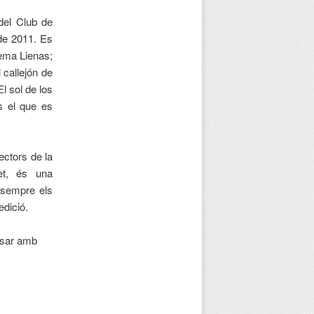
 del Club de
de 2011
. Es
Gema Lienas;
 callejón de
l sol de los
s el que es
ectors de la
net, és una
n sempre els
edició.
posar amb