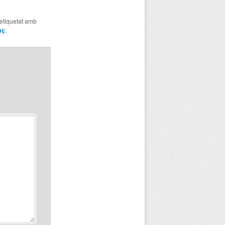
 etiquetat amb
aç
.