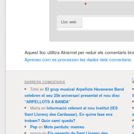
*
Lloc web
Aquest lloc utilitza Akismet per reduir els comentaris br
Apreneu com es processen les dades dels comentaris
.
DARRERS COMENTARIS
Tofol
en
El grup musical Arpellots Havaneres Band
celebren el seu 25è aniversari presentat el nou disc
“ARPELLOTS A BANDA”
Marta
en
Informació referent al nou Institut (IES
Sant Llorenç des Cardassar). En quina fase ens
trobam? Quin camí queda?
Pep
en
Mots perduts: memeu
emma
en
Els gegants de Sant Llorenç des
v