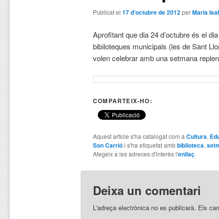
Publicat el
17 d'octubre de 2012
per
Maria Isa
Aprofitant que dia 24 d’octubre és el dia 
bibiloteques municipals (les de Sant Ll
volen celebrar amb una setmana replena
COMPARTEIX-HO:
Aquest article s'ha catalogat com a
Cultura
,
Ed
Son Carrió
i s'ha etiquetat amb
biblioteca
,
set
Afegeix a les adreces d'interès l'
enllaç
.
Deixa un comentari
L'adreça electrònica no es publicarà.
Els ca