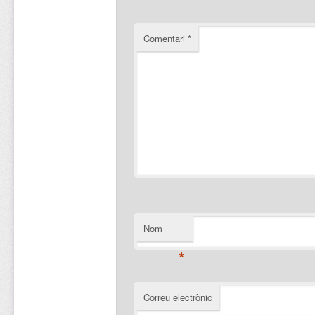
Comentari
*
Nom
*
Correu electrònic