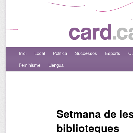
Menú principal
Inici
Aneu al contingut principal
Aneu al contingut secundari
Local
Política
Successos
Esports
Cu
Feminisme
Llengua
Navegació per les entrades
Setmana de le
biblioteques