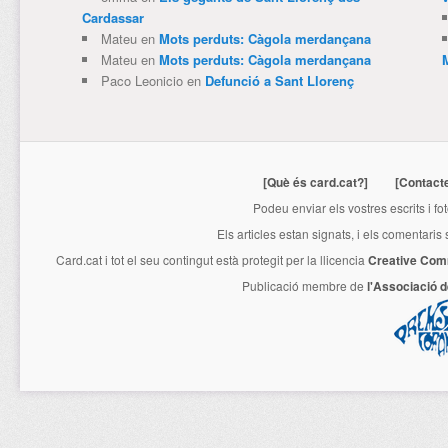
Cardassar
Mateu
en
Mots perduts: Càgola merdançana
Mateu
en
Mots perduts: Càgola merdançana
Paco Leonicio
en
Defunció a Sant Llorenç
[Què és card.cat?]
[Contact
Podeu enviar els vostres escrits i fo
Els articles estan signats, i els comentaris
Card.cat
i tot el seu contingut està protegit per la llicencia
Creative Com
Publicació membre de
l'Associació 