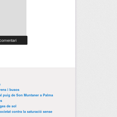
s
trens i busos
 al puig de Son Muntaner a Palma
es
tges de sol
ocietat contra la saturació sense