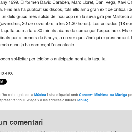
’any 1999. El formen David Carabén, Marc Lloret, Dani Vega, Xavi Ca
. Fins ara ha publicat sis discos, tots ells amb gran èxit de crítica i d
un dels grups més sòlids del nou pop i en la seva gira per Mallorca a
 (divendres, 30 de novembre, a les 21.30 hores).
Les entrades (18 eur
 a taquilla com a tard 30 minuts abans de començar l’espectacle. Els 
dicats per a menors de 5 anys, a no ser que s’indiqui expressament.
trada quan ja ha començat l’espectacle.
en sol·licitar per telèfon o anticipadament a la taquilla.
IX-HO:
e s'ha catalogat com a
Música
i s'ha etiquetat amb
Concert
,
Mishima
,
sa Màniga
pe
epresentant
null
. Afegeix a les adreces d'interès l'
enllaç
.
un comentari