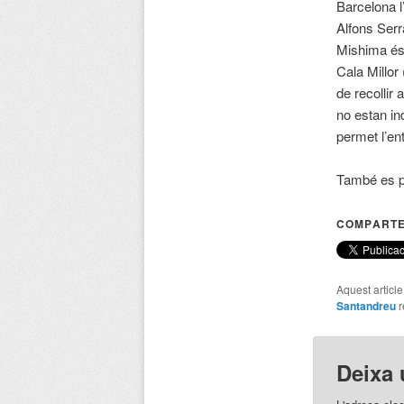
Barcelona l
Alfons Serra
Mishima és 
Cala Millor
de recollir
no estan in
permet l’en
També es pod
COMPARTE
Aquest articl
Santandreu
r
Deixa 