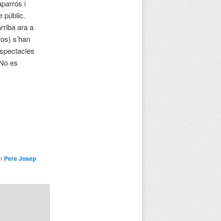
parrós i
e públic.
rriba ara a
os) s’han
espectacles
 No es
r
Pere Josep