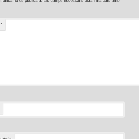
trònica no es publicarà.
Els camps necessaris estan marcats amb
*
i
*
ctrònic