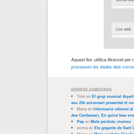
Lloc web
Aquest lloc utilitza Akismet per
processen les dades dels comen
DARRERS COMENTARIS
Tofol
en
El grup musical Arpel
seu 25è aniversari presentat el
Marta
en
Informació referent al
des Cardassar). En quina fase e
Pep
en
Mots perduts: memeu
emma
en
Els gegants de Sant 
Mateu
en
Mots perduts: Càgol