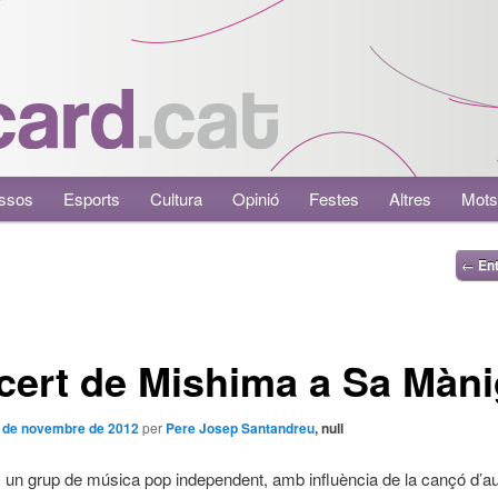
ssos
Esports
Cultura
Opinió
Festes
Altres
Mots
←
Ent
ert de Mishima a Sa Màn
 de novembre de 2012
per
Pere Josep Santandreu
, null
un grup de música pop independent, amb influència de la cançó d’aut