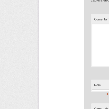
L'adreça elec
Comentar
Nom
*
Correu ele