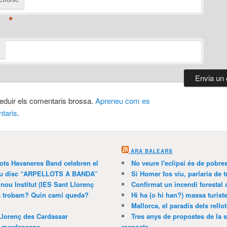
*
 reduir els comentaris brossa.
Apreneu com es
taris
.
ARA BALEARS
lots Havaneres Band celebren el
No veure l'eclipsi és de pobre
 nou disc “ARPELLOTS A BANDA”
Si Homer fos viu, parlaria de 
 nou Institut (IES Sant Llorenç
Confirmat un incendi forestal
ns trobam? Quin camí queda?
Hi ha (o hi han?) massa turist
Mallorca, el paradís dels rello
Llorenç des Cardassar
Tres anys de propostes de la s
a merdançana
resposta