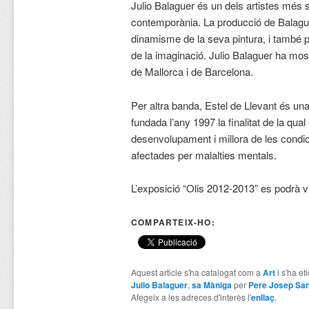
Julio Balaguer és un dels artistes més s
contemporània. La producció de Balague
dinamisme de la seva pintura, i també pel
de la imaginació. Julio Balaguer ha most
de Mallorca i de Barcelona.
Per altra banda, Estel de Llevant és un
fundada l’any 1997 la finalitat de la qual 
desenvolupament i millora de les condi
afectades per malalties mentals.
L’exposició “Olis 2012-2013” es podrà vi
COMPARTEIX-HO:
Aquest article s'ha catalogat com a
Art
i s'ha e
Julio Balaguer
,
sa Màniga
per
Pere Josep Sa
Afegeix a les adreces d'interès l'
enllaç
.