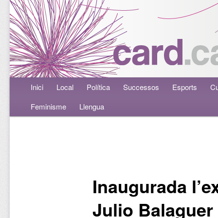
Menú principal
Inici
Aneu al contingut principal
Aneu al contingut secundari
Local
Política
Successos
Esports
Cu
Feminisme
Llengua
Navegació per les entrades
Inaugurada l’e
Julio Balaguer