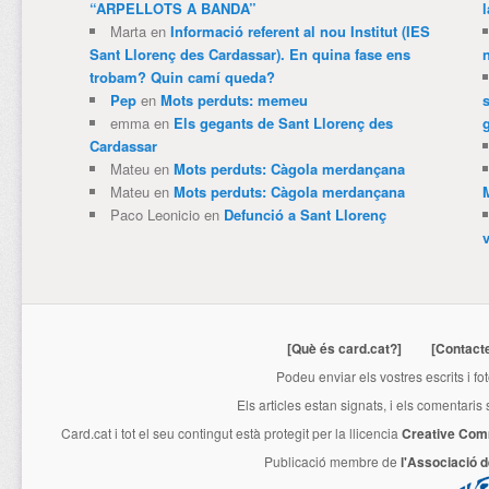
“ARPELLOTS A BANDA”
Marta
en
Informació referent al nou Institut (IES
Sant Llorenç des Cardassar). En quina fase ens
trobam? Quin camí queda?
Pep
en
Mots perduts: memeu
emma
en
Els gegants de Sant Llorenç des
Cardassar
Mateu
en
Mots perduts: Càgola merdançana
Mateu
en
Mots perduts: Càgola merdançana
Paco Leonicio
en
Defunció a Sant Llorenç
[Què és card.cat?]
[Contact
Podeu enviar els vostres escrits i fo
Els articles estan signats, i els comentaris
Card.cat
i tot el seu contingut està protegit per la llicencia
Creative Com
Publicació membre de
l'Associació 