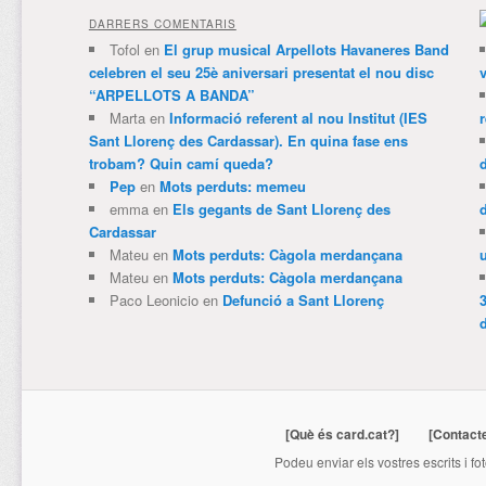
DARRERS COMENTARIS
Tofol
en
El grup musical Arpellots Havaneres Band
celebren el seu 25è aniversari presentat el nou disc
v
“ARPELLOTS A BANDA”
Marta
en
Informació referent al nou Institut (IES
Sant Llorenç des Cardassar). En quina fase ens
trobam? Quin camí queda?
Pep
en
Mots perduts: memeu
emma
en
Els gegants de Sant Llorenç des
Cardassar
Mateu
en
Mots perduts: Càgola merdançana
Mateu
en
Mots perduts: Càgola merdançana
Paco Leonicio
en
Defunció a Sant Llorenç
3
[Què és card.cat?]
[Contact
Podeu enviar els vostres escrits i fo