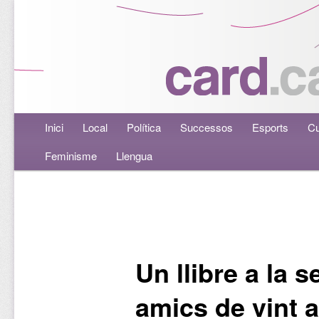
Menú principal
Inici
Aneu al contingut principal
Aneu al contingut secundari
Local
Política
Successos
Esports
Cu
Feminisme
Llengua
Navegació per les entrades
Un llibre a la 
amics de vint 