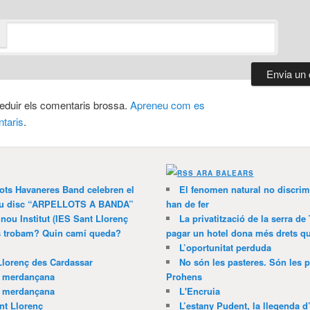
 reduir els comentaris brossa.
Apreneu com es
taris
.
ARA BALEARS
lots Havaneres Band celebren el
El fenomen natural no discrim
 nou disc “ARPELLOTS A BANDA”
han de fer
 nou Institut (IES Sant Llorenç
La privatització de la serra de
ns trobam? Quin camí queda?
pagar un hotel dona més drets que
L’oportunitat perduda
Llorenç des Cardassar
No són les pasteres. Són les p
a merdançana
Prohens
a merdançana
L'Encruia
nt Llorenç
L’estany Pudent, la llegenda d