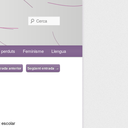
Cerca
 perduts
Feminisme
Llengua
rada anterior
Següent entrada
→
t escolar