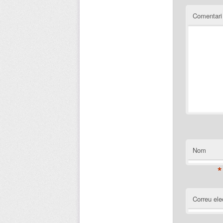
Comentar
Nom
*
Correu ele