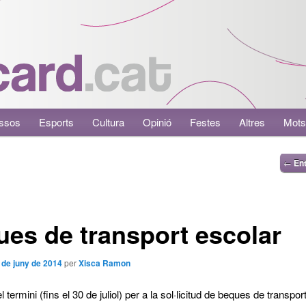
ssos
Esports
Cultura
Opinió
Festes
Altres
Mots
←
Ent
es de transport escolar
 de juny de 2014
per
Xisca Ramon
 termini (fins el 30 de juliol) per a la sol·licitud de beques de transpor