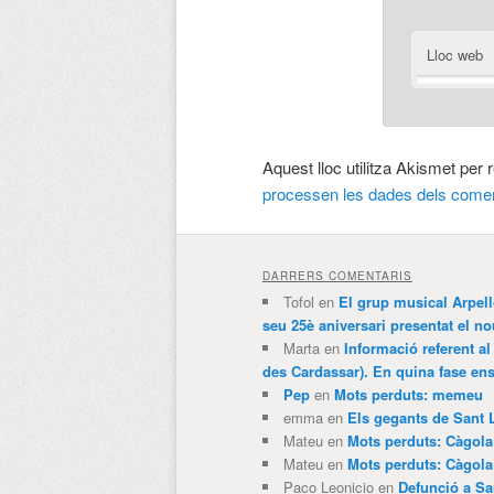
Lloc web
Aquest lloc utilitza Akismet per
processen les dades dels comen
DARRERS COMENTARIS
Tofol
en
El grup musical Arpel
seu 25è aniversari presentat el
Marta
en
Informació referent al
des Cardassar). En quina fase e
Pep
en
Mots perduts: memeu
emma
en
Els gegants de Sant 
Mateu
en
Mots perduts: Càgol
Mateu
en
Mots perduts: Càgol
Paco Leonicio
en
Defunció a Sa