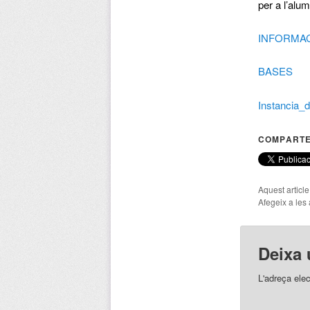
per a l’alum
INFORMA
BASES
Instancia_
COMPARTE
Aquest articl
Afegeix a les 
Deixa 
L'adreça elec