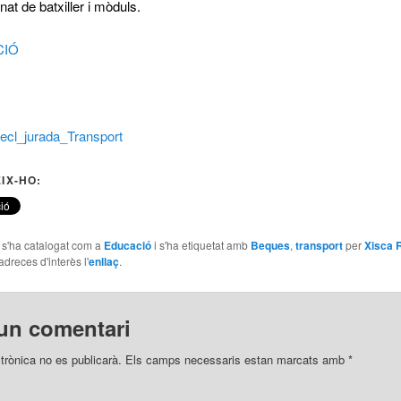
nat de batxiller i mòduls.
CIÓ
decl_jurada_Transport
IX-HO:
e s'ha catalogat com a
Educació
i s'ha etiquetat amb
Beques
,
transport
per
Xisca
adreces d'interès l'
enllaç
.
un comentari
trònica no es publicarà.
Els camps necessaris estan marcats amb
*