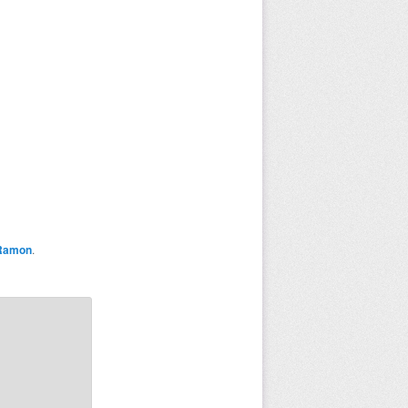
 Ramon
.