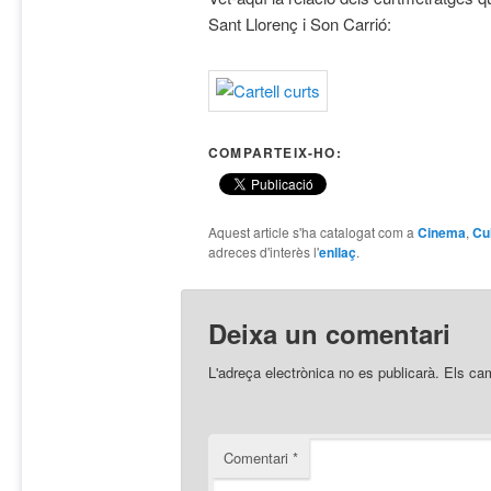
Sant Llorenç i Son Carrió:
COMPARTEIX-HO:
Aquest article s'ha catalogat com a
Cinema
,
Cu
adreces d'interès l'
enllaç
.
Deixa un comentari
L'adreça electrònica no es publicarà.
Els ca
Comentari
*