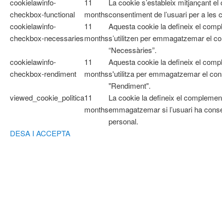
cookielawinfo-
11
La cookie s’estableix mitjançant e
checkbox-functional
months
consentiment de l’usuari per a les 
cookielawinfo-
11
Aquesta cookie la defineix el co
checkbox-necessaries
months
s’utilitzen per emmagatzemar el con
“Necessàries”.
cookielawinfo-
11
Aquesta cookie la defineix el com
checkbox-rendiment
months
s'utilitza per emmagatzemar el cons
"Rendiment".
viewed_cookie_politica
11
La cookie la defineix el complemen
months
emmagatzemar si l’usuari ha cons
personal.
DESA I ACCEPTA