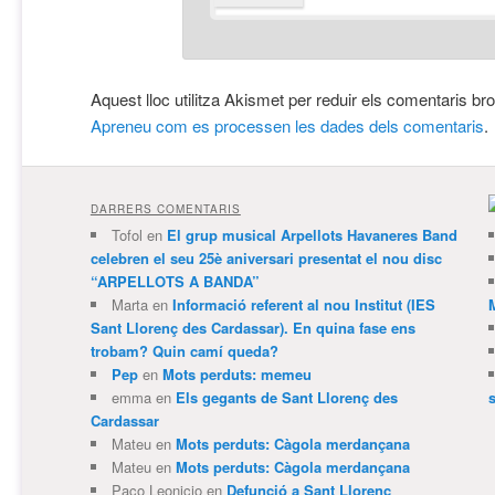
Aquest lloc utilitza Akismet per reduir els comentaris br
Apreneu com es processen les dades dels comentaris
.
DARRERS COMENTARIS
Tofol
en
El grup musical Arpellots Havaneres Band
celebren el seu 25è aniversari presentat el nou disc
“ARPELLOTS A BANDA”
Marta
en
Informació referent al nou Institut (IES
Sant Llorenç des Cardassar). En quina fase ens
trobam? Quin camí queda?
Pep
en
Mots perduts: memeu
emma
en
Els gegants de Sant Llorenç des
Cardassar
Mateu
en
Mots perduts: Càgola merdançana
Mateu
en
Mots perduts: Càgola merdançana
Paco Leonicio
en
Defunció a Sant Llorenç