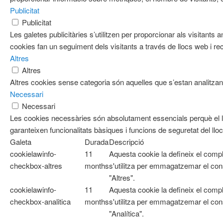
Publicitat
Publicitat
Les galetes publicitàries s’utilitzen per proporcionar als visitan
cookies fan un seguiment dels visitants a través de llocs web i re
Altres
Altres
Altres cookies sense categoria són aquelles que s’estan analitzant
Necessari
Necessari
Les cookies necessàries són absolutament essencials perquè el l
garanteixen funcionalitats bàsiques i funcions de seguretat del ll
Galeta
Durada
Descripció
cookielawinfo-
11
Aquesta cookie la defineix el com
checkbox-altres
months
s'utilitza per emmagatzemar el cons
"Altres".
cookielawinfo-
11
Aquesta cookie la defineix el com
checkbox-analitica
months
s'utilitza per emmagatzemar el cons
"Analítica".