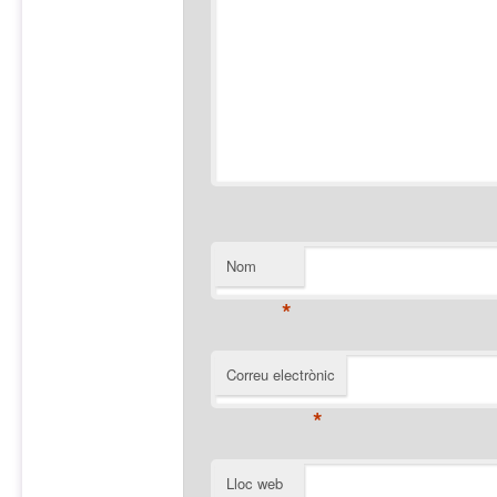
Nom
*
Correu electrònic
*
Lloc web