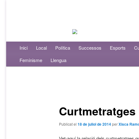
Menú principal
Inici
Aneu al contingut principal
Aneu al contingut secundari
Local
Política
Successos
Esports
Cu
Feminisme
Llengua
Navegació per les entrades
Curtmetratges
Publicat el
18 de juliol de 2014
per
Xisca Ram
Vet-aquí la relació dels curtmetratges 