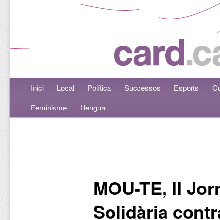
Menú principal
Inici
Aneu al contingut principal
Aneu al contingut secundari
Local
Política
Successos
Esports
Cu
Feminisme
Llengua
Navegació per les entrades
MOU-TE, II Jor
Solidària contr