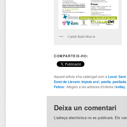
Cartell diada Mou-te
COMPARTEIX-HO:
Aquest article s'ha catalogat com a
Local
,
Sant 
Estel de Llevant
,
Impuls ara!
,
paella
,
paellada
Febrer
. Afegeix a les adreces d'interès l'
enllaç
.
Deixa un comentari
L'adreça electrònica no es publicarà.
Els ca