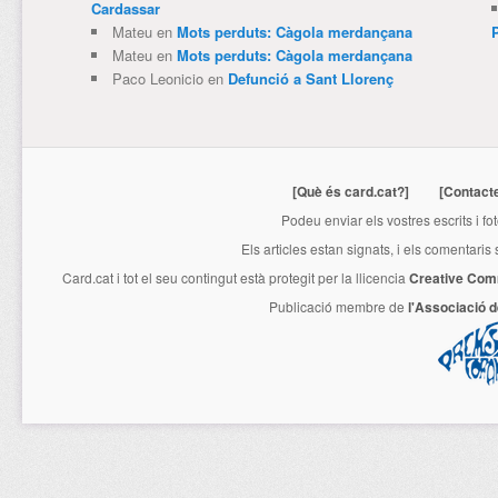
Cardassar
Mateu
en
Mots perduts: Càgola merdançana
Mateu
en
Mots perduts: Càgola merdançana
Paco Leonicio
en
Defunció a Sant Llorenç
[Què és card.cat?]
[Contact
Podeu enviar els vostres escrits i fo
Els articles estan signats, i els comentaris
Card.cat
i tot el seu contingut està protegit per la llicencia
Creative Com
Publicació membre de
l'Associació 