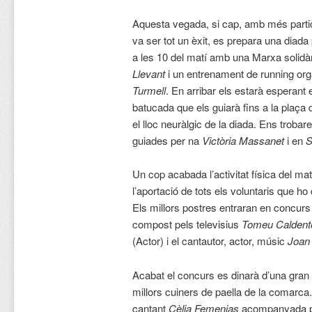
Aquesta vegada, si cap, amb més partic
va ser tot un èxit, es prepara una diad
a les 10 del matí amb una Marxa solidà
Llevant
i un entrenament de running org
Turmell
. En arribar els estarà esperant 
batucada que els guiarà fins a la plaça 
el lloc neuràlgic de la diada. Ens troba
guiades per na
Victòria Massanet
i en
S
Un cop acabada l’activitat física del m
l’aportació de tots els voluntaris que ho 
Els millors postres entraran en concurs
compost pels televisius
Tomeu Caldent
(Actor) i el cantautor, actor, músic
Joan 
Acabat el concurs es dinarà d’una gran p
millors cuiners de paella de la comarca.
cantant
Cèlia Femenias
acompanyada pe