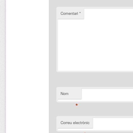
Comentari
*
Nom
*
Correu electrònic