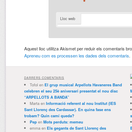
*
Lloc web
Aquest lloc utilitza Akismet per reduir els comentaris br
Apreneu com es processen les dades dels comentaris
.
DARRERS COMENTARIS
Tofol
en
El grup musical Arpellots Havaneres Band
celebren el seu 25è aniversari presentat el nou disc
“ARPELLOTS A BANDA”
Marta
en
Informació referent al nou Institut (IES
Sant Llorenç des Cardassar). En quina fase ens
trobam? Quin camí queda?
Pep
en
Mots perduts: memeu
emma
en
Els gegants de Sant Llorenç des