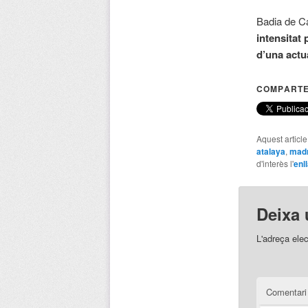
Badia de Ca
intensitat 
d’una actua
COMPARTE
Aquest articl
atalaya
,
madr
d'interès l'
enl
Deixa 
L'adreça elec
Comentar