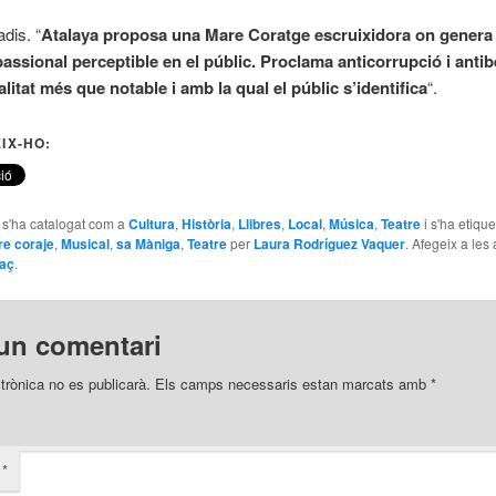
dis. “
Atalaya proposa una Mare Coratge escruixidora on genera
passional perceptible en el públic. Proclama anticorrupció i antibe
litat més que notable i amb la qual el públic s’identifica
“.
IX-HO:
e s'ha catalogat com a
Cultura
,
Història
,
Llibres
,
Local
,
Música
,
Teatre
i s'ha etiqu
e coraje
,
Musical
,
sa Màniga
,
Teatre
per
Laura Rodríguez Vaquer
. Afegeix a les
laç
.
un comentari
trònica no es publicarà.
Els camps necessaris estan marcats amb
*
i
*