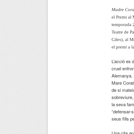
Madre Cora
el Premi al 
temporada 2
Teatre de Pa
Giles), al M
el premi a l
L’acció es 
cruel enfro
Alemanya. A
Mare Coratg
de si matei
sobreviure, 
la seva fam
“defensar-s
seus fills 
Una cita apl