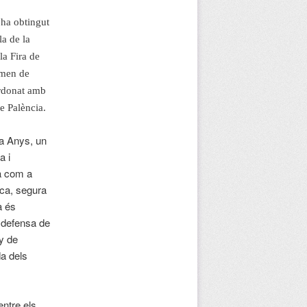
 ha obtingut
la de la
la Fira de
rmen de
uardonat amb
de Palència.
ta Anys, un
a i
a com a
ica, segura
a és
a defensa de
ny de
da dels
entre els