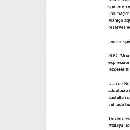
que tenen e
una magnífi
Màniga aqu
reserves e
Les crítiqu
ABC. “
Una 
expression
‘excel·lent
Diari de No
adaptació i
castellà i
vetllada te
Tendències
Atalaya no