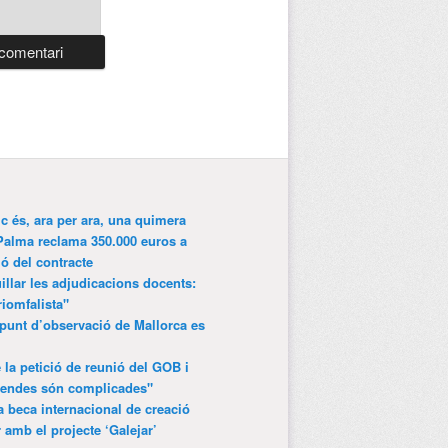
ic és, ara per ara, una quimera
Palma reclama 350.000 euros a
ió del contracte
lar les adjudicacions docents:
riomfalista"
punt d’observació de Mallorca es
 la petició de reunió del GOB i
gendes són complicades"
 beca internacional de creació
r amb el projecte ‘Galejar’