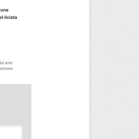
 una
l·licista
etat amb
 adreces