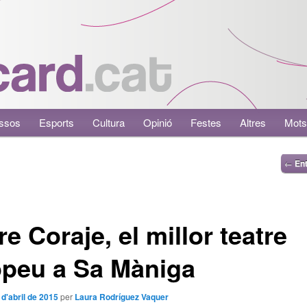
ssos
Esports
Cultura
Opinió
Festes
Altres
Mots
←
Ent
e Coraje, el millor teatre
opeu a Sa Màniga
 d'abril de 2015
per
Laura Rodríguez Vaquer