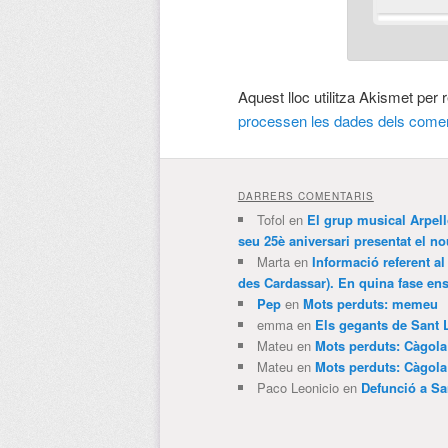
Aquest lloc utilitza Akismet per
processen les dades dels comen
DARRERS COMENTARIS
Tofol
en
El grup musical Arpel
seu 25è aniversari presentat el
Marta
en
Informació referent al
des Cardassar). En quina fase e
Pep
en
Mots perduts: memeu
emma
en
Els gegants de Sant 
Mateu
en
Mots perduts: Càgol
Mateu
en
Mots perduts: Càgol
Paco Leonicio
en
Defunció a Sa