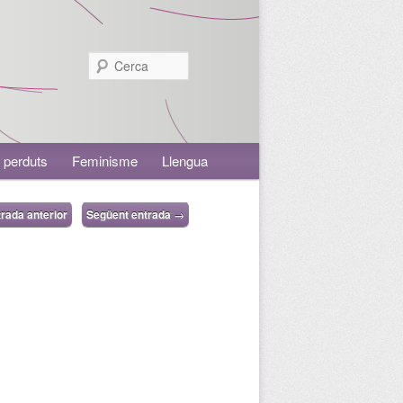
Cerca
 perduts
Feminisme
Llengua
rada anterior
Següent entrada
→