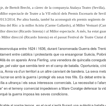
je
, de Bertolt Brecht, a càrrec de la companyia Atalaya Teatro (Sevilla),
Millor espectacle de Teatre a la VII edició dels Premis Escenaris de Sevil
013/2014. Per altra banda, també ha aconseguit els premis següents de 
lma del Río: a la millor Actriu (Carme Gallardo), al Millor Vestuari (Ca
illor director (Ricardo Iniesta) i al Millor espectacle. A més, ha estat g
a Millor direcció (Ricardo Iniesta) en el passat Festival de Teatre Ciutat 
desenvolupa entre 1624 i 1636, durant l’anomenada Guerra dels Tren
ntament entre catòlics i protestants que va ensangonar Suècia, Polòni
llà és on apareix Anna Fierling, una venedora de quincalla conegud
e, pel valor que sembla tenir en el camp de batalla. Oportunista, cín
xa, Anna va d’un territori a un altre canviant de bandera. La seva met
lucrar-se amb la guerra i protegir els seus tres fills. Es debat entre l
ília a ultrança i els seus interessos comercials. La necessitat o l’afa
e” en el terreny comercial impedeixen a Mare Coratge defensar la vi
perquè la guerra imposa les seves condicions.
icable al nostre temps, en el qual s’està lliurant una autèntica batalla 