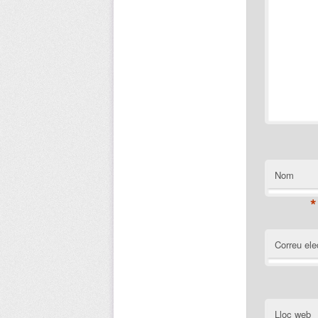
Nom
*
Correu ele
Lloc web