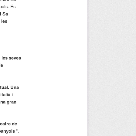
mbats. És
i Sa
 les
 les seves
le
tual. Una
talià i
Una gran
eatre de
spanyols
“.