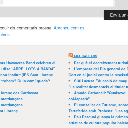
 reduir els comentaris brossa.
Apreneu com es
taris
.
ARA BALEARS
lots Havaneres Band celebren el
Per què el decreixement turíst
 nou disc “ARPELLOTS A BANDA”
L'empresa del Pla general de 
 nou Institut (IES Sant Llorenç
Cort en el judici contra la resciss
ns trobam? Quin camí queda?
SIAU acusa Educació de maquil
"La realitat desmenteix el titular t
Llorenç des Cardassar
Amado Carbonell: "Qualsevol 
a merdançana
col·lapsarà"
a merdançana
El conseller de Turisme, sobre
nt Llorenç
Terraferida amb Prohens: "Les a
Pau Pascual guanya la primera
artística de cultura popular balea