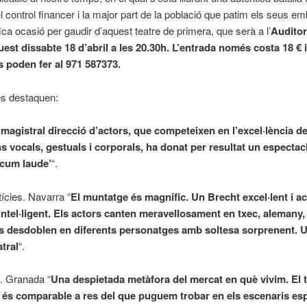
l control financer i la major part de la població que patim els seus e
ca ocasió per gaudir d’aquest teatre de primera, que serà a l’
Auditor
est dissabte 18 d’abril a les 20.30h. L’entrada només costa 18 € i
s poden fer al 971 587373.
es destaquen:
magistral direcció d’actors, que competeixen en l’excel·lència de
s vocals, gestuals i corporals, ha donat per resultat un espectac
 cum laude’
“.
tícies. Navarra “
El muntatge és magnífic. Un Brecht excel·lent i ac
ntel·ligent. Els actors canten meravellosament en txec, alemany, i
 es desdoblen en diferents personatges amb soltesa sorprenent. 
atral
“.
. Granada “
Una despietada metàfora del mercat en què vivim. El t
 és comparable a res del que puguem trobar en els escenaris e