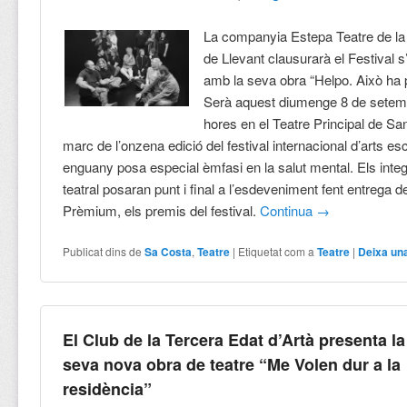
La companyia Estepa Teatre de la
de Llevant clausurarà el Festival s
amb la seva obra “Helpo. Això ha p
Serà aquest diumenge 8 de setemb
hores en el Teatre Principal de San
marc de l’onzena edició del festival internacional d’arts e
enguany posa especial èmfasi en la salut mental. Els integ
teatral posaran punt i final a l’esdeveniment fent entrega d
Prèmium, els premis del festival.
Continua
→
Publicat dins de
Sa Costa
,
Teatre
|
Etiquetat com a
Teatre
|
Deixa un
El Club de la Tercera Edat d’Artà presenta la
seva nova obra de teatre “Me Volen dur a la
residència”