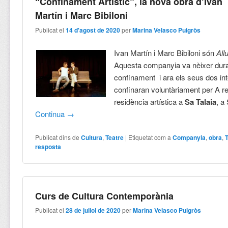
“Confinament Artístic”, la nova obra d’Ivan
Martín i Marc Bibiloni
Publicat el
14 d'agost de 2020
per
Marina Velasco Puigròs
Ivan Martín i Marc Bibiloni són
All
Aquesta companyia va nèixer dura
confinament i ara els seus dos in
confinaran voluntàriament per A re
residència artística a
Sa Talaia
, a
Continua
→
Publicat dins de
Cultura
,
Teatre
|
Etiquetat com a
Companyia
,
obra
,
resposta
Curs de Cultura Contemporània
Publicat el
28 de juliol de 2020
per
Marina Velasco Puigròs