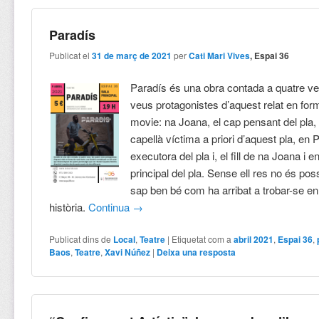
Paradís
Publicat el
31 de març de 2021
per
Cati Mari Vives
, Espai 36
Paradís és una obra contada a quatre ve
veus protagonistes d’aquest relat en for
movie: na Joana, el cap pensant del pla, 
capellà víctima a priori d’aquest pla, en
executora del pla i, el fill de na Joana i e
principal del pla. Sense ell res no és poss
sap ben bé com ha arribat a trobar-se en 
història.
Continua
→
Publicat dins de
Local
,
Teatre
|
Etiquetat com a
abril 2021
,
Espai 36
,
Baos
,
Teatre
,
Xavi Núñez
|
Deixa una resposta