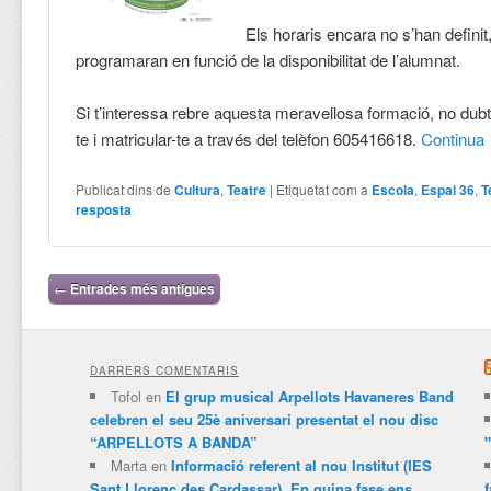
Els horaris encara no s’han definit
programaran en funció de la disponibilitat de l’alumnat.
Si t’interessa rebre aquesta meravellosa formació, no dubt
te i matricular-te a través del telèfon 605416618.
Continua
Publicat dins de
Cultura
,
Teatre
|
Etiquetat com a
Escola
,
Espai 36
,
T
resposta
Navegació per les entrades
←
Entrades més antigues
DARRERS COMENTARIS
Tofol
en
El grup musical Arpellots Havaneres Band
celebren el seu 25è aniversari presentat el nou disc
“ARPELLOTS A BANDA”
Marta
en
Informació referent al nou Institut (IES
Sant Llorenç des Cardassar). En quina fase ens