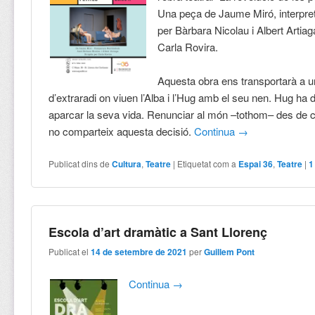
Una peça de Jaume Miró, interpre
per Bàrbara Nicolau i Albert Artiaga
Carla Rovira.
Aquesta obra ens transportarà a 
d’extraradi on viuen l’Alba i l’Hug amb el seu nen. Hug ha 
aparcar la seva vida. Renunciar al món –tothom– des de 
no comparteix aquesta decisió.
Continua
→
Publicat dins de
Cultura
,
Teatre
|
Etiquetat com a
Espai 36
,
Teatre
|
1
Escola d’art dramàtic a Sant Llorenç
Publicat el
14 de setembre de 2021
per
Guillem Pont
Continua
→