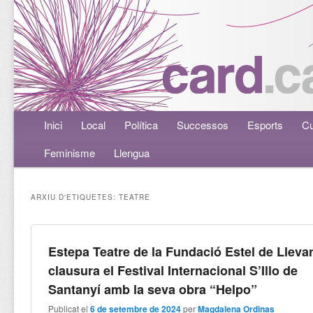
Menú principal
Inici
Aneu al contingut principal
Aneu al contingut secundari
Local
Política
Successos
Esports
Cu
Feminisme
Llengua
ARXIU D'ETIQUETES:
TEATRE
Estepa Teatre de la Fundació Estel de Llevan
clausura el Festival Internacional S’Illo de
Santanyí amb la seva obra “Helpo”
Publicat el
6 de setembre de 2024
per
Magdalena Ordinas