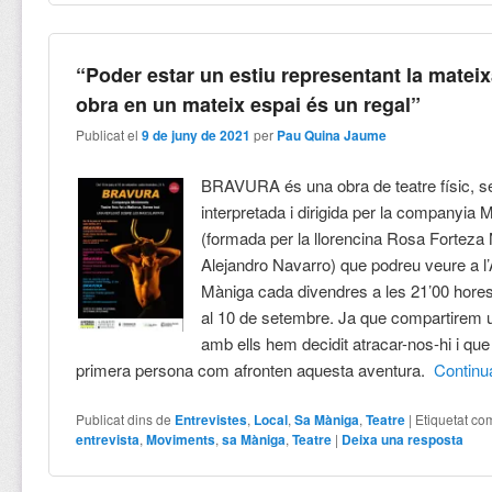
“Poder estar un estiu representant la matei
obra en un mateix espai és un regal”
Publicat el
9 de juny de 2021
per
Pau Quina Jaume
BRAVURA és una obra de teatre físic, se
interpretada i dirigida per la company
(formada per la llorencina Rosa Forteza
Alejandro Navarro) que podreu veure a l’
Màniga cada divendres a les 21’00 hores
al 10 de setembre. Ja que compartirem u
amb ells hem decidit atracar-nos-hi i que
primera persona com afronten aquesta aventura.
Contin
Publicat dins de
Entrevistes
,
Local
,
Sa Màniga
,
Teatre
|
Etiquetat co
entrevista
,
Moviments
,
sa Màniga
,
Teatre
|
Deixa una resposta