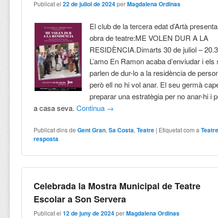
Publicat el
22 de juliol de 2024
per
Magdalena Ordinas
El club de la tercera edat d’Artà present
obra de teatre:ME VOLEN DUR A LA
RESIDÈNCIA.Dimarts 30 de juliol – 20.
L’amo En Ramon acaba d’enviudar i els se
parlen de dur-lo a la residència de pers
però ell no hi vol anar. El seu germà capel
preparar una estratègia per no anar-hi i
a casa seva.
Continua
→
Publicat dins de
Gent Gran
,
Sa Costa
,
Teatre
|
Etiquetat com a
Teatr
resposta
Celebrada la Mostra Municipal de Teatre
Escolar a Son Servera
Publicat el
12 de juny de 2024
per
Magdalena Ordinas