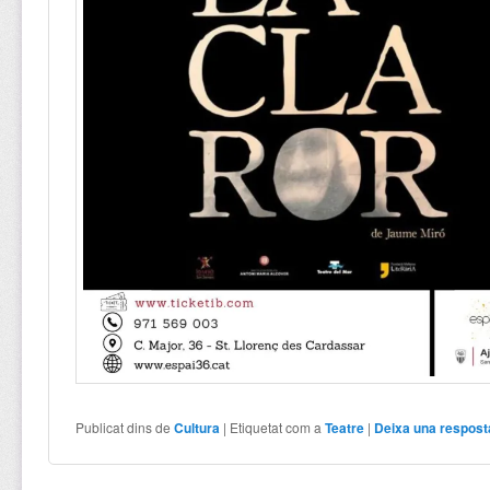
Publicat dins de
Cultura
|
Etiquetat com a
Teatre
|
Deixa una respost