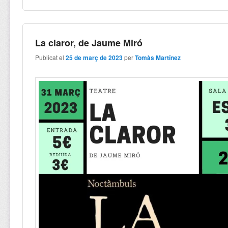
La claror, de Jaume Miró
Publicat el
25 de març de 2023
per
Tomàs Martínez