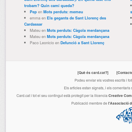
trobam? Quin camí queda?
Pep
en
Mots perduts: memeu
emma
en
Els gegants de Sant Llorenç des
Cardassar
Mateu
en
Mots perduts: Càgola merdançana
Mateu
en
Mots perduts: Càgola merdançana
Paco Leonicio
en
Defunció a Sant Llorenç
[Què és card.cat?]
[Contact
Podeu enviar els vostres escrits i fo
Els articles estan signats, i els comentaris
Card.cat
i tot el seu contingut està protegit per la llicencia
Creative Com
Publicació membre de
l'Associació 