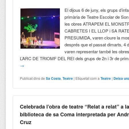
El dijous 6 de juny, els grups d’infan
primària de Teatre Escolar de So
les obres ATRAPEM EL MONST
CABRETES I EL LLOP i SA RAT
PRESUMIDA, varen cloure la most
després que el passat dimarts, 4 d
varen representar també les ob
L’ARC DE TRIOMF DEL REI dels grups de 2n i 3r de prim
→
Publicat dins de
Sa Costa
,
Teatre
|
Etiquetat com a
Teatre
|
Deixa un
Celebrada l’obra de teatre “Relat a relat” a l
biblioteca de sa Coma interpretada per And
Cruz