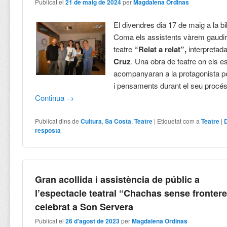
Publicat el
21 de maig de 2024
per
Magdalena Ordinas
El divendres dia 17 de maig a la bi
Coma els assistents vàrem gaudir 
teatre
“Relat a relat”,
interpretad
Cruz
. Una obra de teatre on els 
acompanyaran a la protagonista p
i pensaments durant el seu procés
Continua
→
Publicat dins de
Cultura
,
Sa Costa
,
Teatre
|
Etiquetat com a
Teatre
|
resposta
Gran acollida i assistència de públic a
l’espectacle teatral “Chachas sense fronter
celebrat a Son Servera
Publicat el
26 d'agost de 2023
per
Magdalena Ordinas