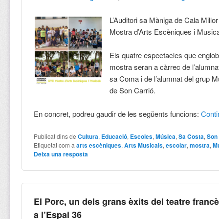
L’Auditori sa Màniga de Cala Millor 
Mostra d’Arts Escèniques i Musica
Els quatre espectacles que englo
mostra seran a càrrec de l’alumnat
sa Coma i de l’alumnat del grup 
de Son Carrió.
En concret, podreu gaudir de les següents funcions:
Cont
Publicat dins de
Cultura
,
Educació
,
Escoles
,
Música
,
Sa Costa
,
Son 
Etiquetat com a
arts escèniques
,
Arts Musicals
,
escolar
,
mostra
,
M
Deixa una resposta
El Porc, un dels grans èxits del teatre francè
a l’Espai 36