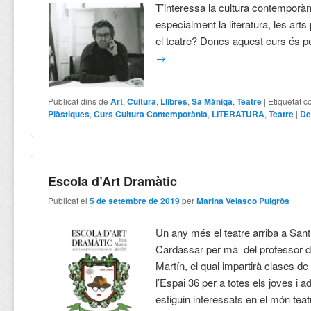
T’interessa la cultura contemporàn
especialment la literatura, les arts 
el teatre? Doncs aquest curs és pe
→
Publicat dins de
Art
,
Cultura
,
Llibres
,
Sa Màniga
,
Teatre
|
Etiquetat 
Plàstiques
,
Curs Cultura Contemporània
,
LITERATURA
,
Teatre
|
De
Escola d’Art Dramàtic
Publicat el
5 de setembre de 2019
per
Marina Velasco Puigròs
Un any més el teatre arriba a San
Cardassar per mà del professor d
Martín, el qual impartirà clases d
l’Espai 36 per a totes els joves i a
estiguin interessats en el món teatr