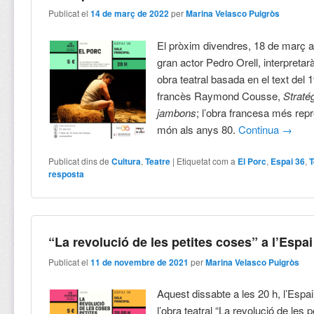
Publicat el
14 de març de 2022
per
Marina Velasco Puigròs
El pròxim divendres, 18 de març a 
gran actor Pedro Orell, interpreta
obra teatral basada en el text del 1
francès Raymond Cousse,
Straté
jambons
; l’obra francesa més rep
món als anys 80.
Continua
→
Publicat dins de
Cultura
,
Teatre
|
Etiquetat com a
El Porc
,
Espai 36
,
T
resposta
“La revolució de les petites coses” a l’Espai
Publicat el
11 de novembre de 2021
per
Marina Velasco Puigròs
Aquest dissabte a les 20 h, l’Espai
l’obra teatral “La revolució de les 