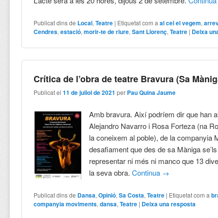
L’acte serà a les 20 hores, dijous 2 de setembre.
Continu
Publicat dins de
Local
,
Teatre
|
Etiquetat com a
al cel el vegem
,
arre
Cendres
,
estació
,
morir-te de riure
,
Sant Llorenç
,
Teatre
|
Deixa un
Crítica de l’obra de teatre Bravura (Sa Mànig
Publicat el
11 de juliol de 2021
per
Pau Quina Jaume
Amb bravura. Així podríem dir que han a
Alejandro Navarro i Rosa Forteza (na 
la coneixem al poble), de la companyia
desafiament que des de sa Màniga se’ls
representar ni més ni manco que 13 div
la seva obra.
Continua
→
Publicat dins de
Dansa
,
Opinió
,
Sa Costa
,
Teatre
|
Etiquetat com a
br
companyia moviments
,
dansa
,
Teatre
|
Deixa una resposta