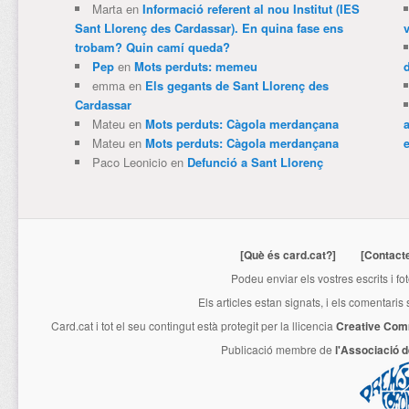
Marta
en
Informació referent al nou Institut (IES
Sant Llorenç des Cardassar). En quina fase ens
trobam? Quin camí queda?
Pep
en
Mots perduts: memeu
emma
en
Els gegants de Sant Llorenç des
Cardassar
Mateu
en
Mots perduts: Càgola merdançana
Mateu
en
Mots perduts: Càgola merdançana
e
Paco Leonicio
en
Defunció a Sant Llorenç
[Què és card.cat?]
[Contact
Podeu enviar els vostres escrits i fo
Els articles estan signats, i els comentaris
Card.cat
i tot el seu contingut està protegit per la llicencia
Creative Com
Publicació membre de
l'Associació 