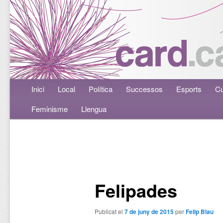
Menú principal
Inici
Aneu al contingut principal
Aneu al contingut secundari
Local
Política
Successos
Esports
Cu
Feminisme
Llengua
Navegació per les entrades
Felipades
Publicat el
7 de juny de 2015
per
Felip Blau