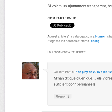
Si volem un Ajuntament transparent, he
COMPARTEIX-HO:
Aquest article s'ha catalogat com a
Humor
i s'h
Afegeix a les adreces d'interès l'
enllaç
.
UN PENSAMENT A “
FELIPADES
”
Guillem Pont
el
7 de juny de 2015 a les 1
M’han dit que diuen que… els vidres
suficient obrir persianes!)
↓
Respon