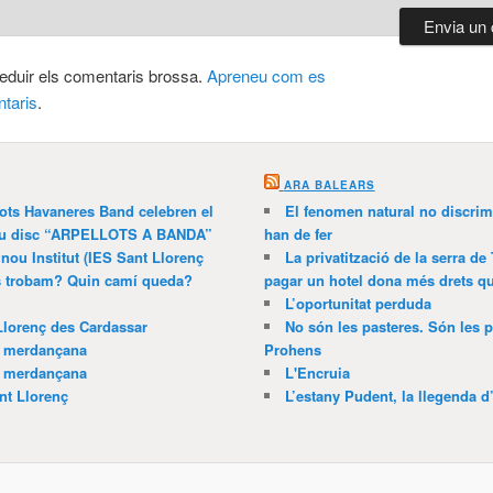
 reduir els comentaris brossa.
Apreneu com es
taris
.
ARA BALEARS
lots Havaneres Band celebren el
El fenomen natural no discrim
 nou disc “ARPELLOTS A BANDA”
han de fer
 nou Institut (IES Sant Llorenç
La privatització de la serra de
ns trobam? Quin camí queda?
pagar un hotel dona més drets que
L’oportunitat perduda
Llorenç des Cardassar
No són les pasteres. Són les p
a merdançana
Prohens
a merdançana
L'Encruia
nt Llorenç
L’estany Pudent, la llegenda d