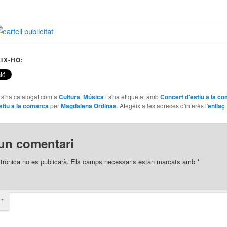
IX-HO:
e s'ha catalogat com a
Cultura
,
Música
i s'ha etiquetat amb
Concert d'estiu a la c
stiu a la comarca
per
Magdalena Ordinas
. Afegeix a les adreces d'interès l'
enllaç
.
un comentari
trònica no es publicarà.
Els camps necessaris estan marcats amb
*
i
*