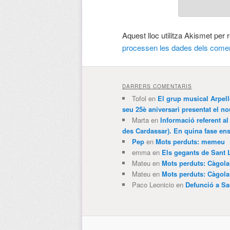
Aquest lloc utilitza Akismet per
processen les dades dels comen
DARRERS COMENTARIS
Tofol
en
El grup musical Arpel
seu 25è aniversari presentat el
Marta
en
Informació referent al
des Cardassar). En quina fase e
Pep
en
Mots perduts: memeu
emma
en
Els gegants de Sant 
Mateu
en
Mots perduts: Càgol
Mateu
en
Mots perduts: Càgol
Paco Leonicio
en
Defunció a Sa