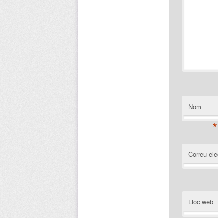
Nom
*
Correu ele
Lloc web