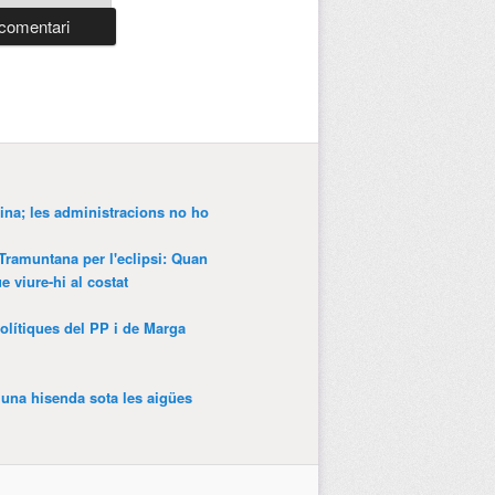
ina; les administracions no ho
 Tramuntana per l'eclipsi: Quan
 viure-hi al costat
olítiques del PP i de Marga
’una hisenda sota les aigües