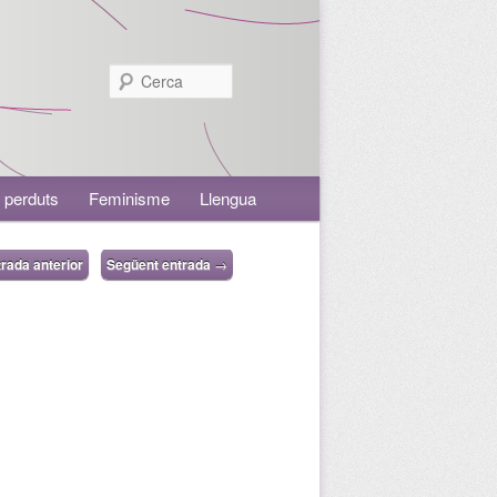
Cerca
 perduts
Feminisme
Llengua
rada anterior
Següent entrada
→