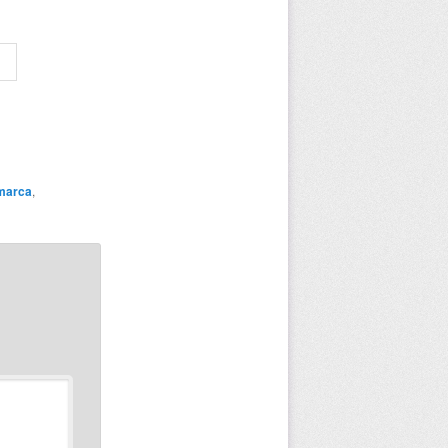
omarca
,