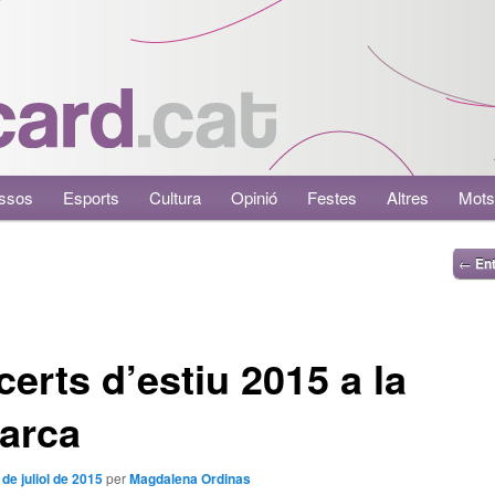
ssos
Esports
Cultura
Opinió
Festes
Altres
Mots
←
Ent
erts d’estiu 2015 a la
arca
 de juliol de 2015
per
Magdalena Ordinas