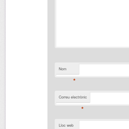
Nom
*
Correu electrònic
*
Lloc web