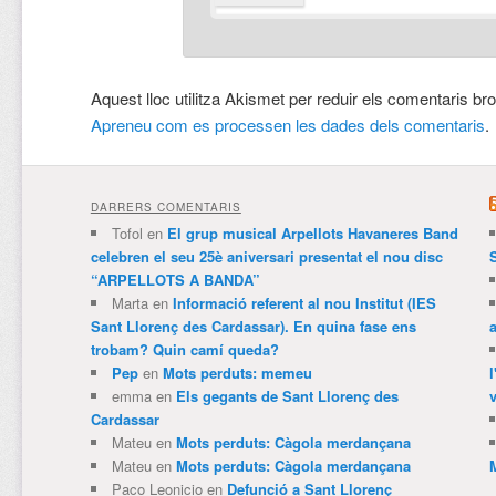
Aquest lloc utilitza Akismet per reduir els comentaris br
Apreneu com es processen les dades dels comentaris
.
DARRERS COMENTARIS
Tofol
en
El grup musical Arpellots Havaneres Band
celebren el seu 25è aniversari presentat el nou disc
“ARPELLOTS A BANDA”
Marta
en
Informació referent al nou Institut (IES
Sant Llorenç des Cardassar). En quina fase ens
trobam? Quin camí queda?
Pep
en
Mots perduts: memeu
emma
en
Els gegants de Sant Llorenç des
v
Cardassar
Mateu
en
Mots perduts: Càgola merdançana
Mateu
en
Mots perduts: Càgola merdançana
Paco Leonicio
en
Defunció a Sant Llorenç