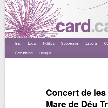
Menú principal
Inici
Aneu al contingut principal
Aneu al contingut secundari
Local
Política
Successos
Esports
Cu
Feminisme
Llengua
Navegació per les entrades
Concert de les 
Mare de Déu T