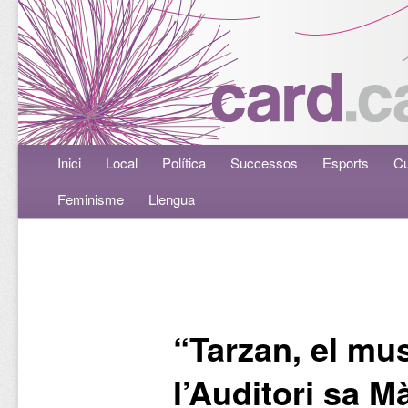
Menú principal
Inici
Aneu al contingut principal
Aneu al contingut secundari
Local
Política
Successos
Esports
Cu
Feminisme
Llengua
Navegació per les entrades
“Tarzan, el mus
l’Auditori sa M