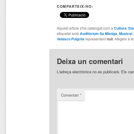
COMPARTEIX-HO:
Aquest article s'ha catalogat com a
Cultura
,
Da
etiquetat amb
Auditòrium Sa Màniga
,
Musical
,
Velasco Puigròs
representant
null
. Afegeix a le
Deixa un comentari
L'adreça electrònica no es publicarà.
Els ca
Comentari
*