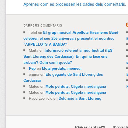
Apreneu com es processen les dades dels comentaris
.
DARRERS COMENTARIS
Tofol
en
El grup musical Arpellots Havaneres Band
celebren el seu 25è aniversari presentat el nou disc
“ARPELLOTS A BANDA”
Marta
en
Informació referent al nou Institut (IES
Sant Llorenç des Cardassar). En quina fase ens
trobam? Quin camí queda?
Pep
en
Mots perduts: memeu
emma
en
Els gegants de Sant Llorenç des
Cardassar
Mateu
en
Mots perduts: Càgola merdançana
Mateu
en
Mots perduts: Càgola merdançana
Paco Leonicio
en
Defunció a Sant Llorenç
[Què és card.cat?]
[Contact