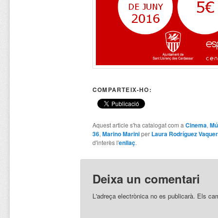
COMPARTEIX-HO:
Aquest article s'ha catalogat com a
Cinema
,
Mú
36
,
Marino Marini
per
Laura Rodríguez Vaquer
d'interès l'
enllaç
.
Deixa un comentari
L'adreça electrònica no es publicarà.
Els ca