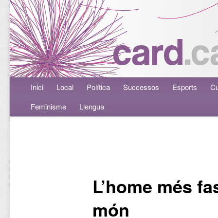
Menú principal
Inici
Aneu al contingut principal
Aneu al contingut secundari
Local
Política
Successos
Esports
Cu
Feminisme
Llengua
Navegació per les entrades
L’home més fas
món