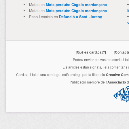
Mateu
en
Mots perduts: Càgola merdançana
Mateu
en
Mots perduts: Càgola merdançana
Paco Leonicio
en
Defunció a Sant Llorenç
[Què és card.cat?]
[Contact
Podeu enviar els vostres escrits i fo
Els articles estan signats, i els comentaris
Card.cat
i tot el seu contingut està protegit per la llicencia
Creative Com
Publicació membre de
l'Associació 