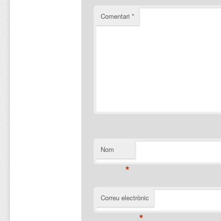
Comentari
*
Nom
*
Correu electrònic
*