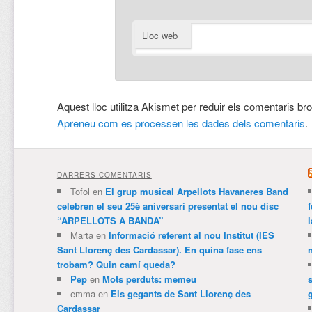
Lloc web
Aquest lloc utilitza Akismet per reduir els comentaris br
Apreneu com es processen les dades dels comentaris
.
DARRERS COMENTARIS
Tofol
en
El grup musical Arpellots Havaneres Band
celebren el seu 25è aniversari presentat el nou disc
“ARPELLOTS A BANDA”
Marta
en
Informació referent al nou Institut (IES
Sant Llorenç des Cardassar). En quina fase ens
trobam? Quin camí queda?
Pep
en
Mots perduts: memeu
emma
en
Els gegants de Sant Llorenç des
Cardassar