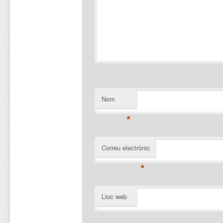
Nom
*
Correu electrònic
*
Lloc web