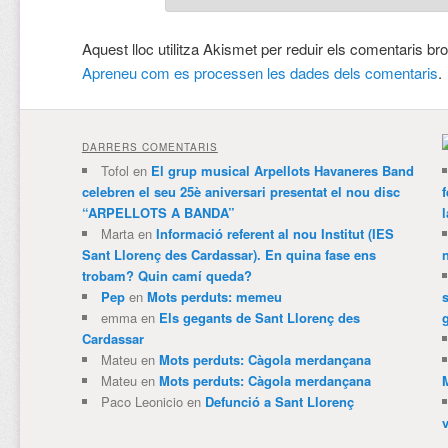
Aquest lloc utilitza Akismet per reduir els comentaris br
Apreneu com es processen les dades dels comentaris
.
DARRERS COMENTARIS
Tofol
en
El grup musical Arpellots Havaneres Band
celebren el seu 25è aniversari presentat el nou disc
“ARPELLOTS A BANDA”
Marta
en
Informació referent al nou Institut (IES
Sant Llorenç des Cardassar). En quina fase ens
trobam? Quin camí queda?
Pep
en
Mots perduts: memeu
emma
en
Els gegants de Sant Llorenç des
Cardassar
Mateu
en
Mots perduts: Càgola merdançana
Mateu
en
Mots perduts: Càgola merdançana
Paco Leonicio
en
Defunció a Sant Llorenç