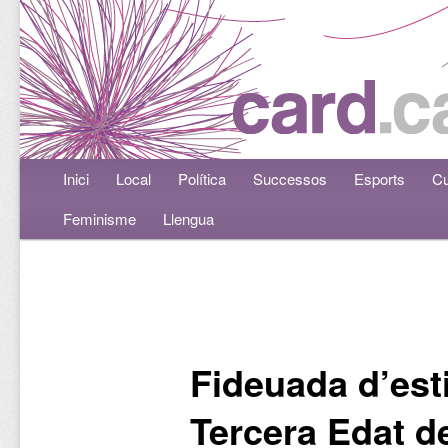
Menú principal
Inici
Aneu al contingut principal
Aneu al contingut secundari
Local
Política
Successos
Esports
Cu
Feminisme
Llengua
Navegació per les entrades
Fideuada d’esti
Tercera Edat de