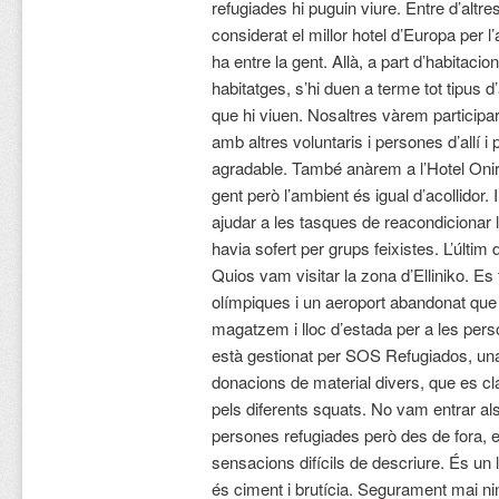
refugiades hi puguin viure. Entre d’altre
considerat el millor hotel d’Europa per l
ha entre la gent. Allà, a part d’habitac
habitatges, s’hi duen a terme tot tipus d
que hi viuen. Nosaltres vàrem participar
amb altres voluntaris i persones d’allí
agradable. També anàrem a l’Hotel Oni
gent però l’ambient és igual d’acollidor.
ajudar a les tasques de reacondicionar l
havia sofert per grups feixistes. L’últi
Quios vam visitar la zona d’Elliniko. Es 
olímpiques i un aeroport abandonat qu
magatzem i lloc d’estada per a les per
està gestionat per SOS Refugiados, un
donacions de material divers, que es cla
pels diferents squats. No vam entrar als 
persones refugiades però des de fora, 
sensacions difícils de descriure. És un l
és ciment i brutícia. Segurament mai n