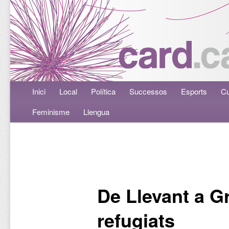
Menú principal
Inici
Aneu al contingut principal
Aneu al contingut secundari
Local
Política
Successos
Esports
Cu
Feminisme
Llengua
Navegació per les entrades
De Llevant a G
refugiats