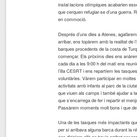
instal·lacions olímpiques acabarien esse
que cerquen refugiar-se d’una guerra. 
en commoció.
Després d’uns dies a Atenes, agafàrem
arribar, ens topàrem amb la realitat de l’
barques procedents de la costa de Turq
començar. Els pròxims dies ens anàrem h
cada dia a les 9:00 h del matí ens reun
l’illa CESRT i ens repartíem les tasques
voluntàries. Vàrem participar en moltes
activitats amb infants al parc de la ciuta
que viuen als camps i també ajudar a l
que s’encarrega de fer i repartir el men
Passàrem moments molt bons i que de 
Una de les tasques més impactants que 
per si arribava alguna barca durant la ni
ens dirigíem allà on havia arribat per p