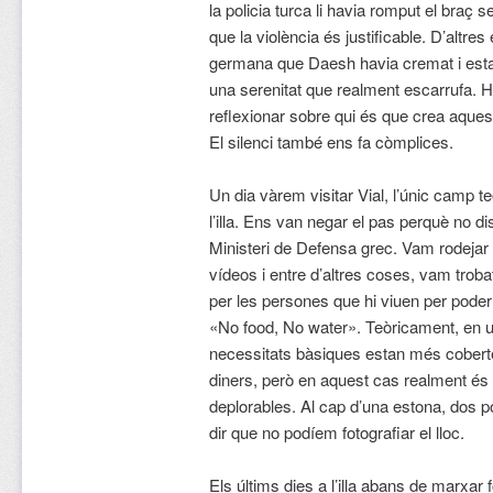
la policia turca li havia romput el braç 
que la violència és justificable. D’altre
germana que Daesh havia cremat i estav
una serenitat que realment escarrufa. Hi 
reflexionar sobre qui és que crea aquest
El silenci també ens fa còmplices.
Un dia vàrem visitar Vial, l’únic camp teò
l’illa. Ens van negar el pas perquè no 
Ministeri de Defensa grec. Vam rodejar e
vídeos i entre d’altres coses, vam trobat
per les persones que hi viuen per poder
«No food, No water». Teòricament, en u
necessitats bàsiques estan més cobertes
diners, però en aquest cas realment és
deplorables. Al cap d’una estona, dos 
dir que no podíem fotografiar el lloc.
Els últims dies a l’illa abans de marxar