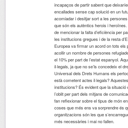
incapaços de partir sabent que deixaríe
encallades sense cap solució en un fu
acomiadar i desitjar sort a les persones v
que són els autèntics herois i heroïnes
de mencionar la falta d’eficiència per pa
les institucions gregues i de la resta d
Europea va firmar un acord on tots el
acollir un nombre de persones refugiade
el 10% per part de l’estat espanyol. A
il·legals, ja que no se’ls concedeix el d
Universal dels Drets Humans els pertoc
està cometent actes il·legals? Aquestes
institucions? És evident que la situació
l’oblit per part dels mitjans de comuni
fan reflexionar sobre el tipus de món en
coses que més ens va sorprendre és que 
organitzacions són les que s’encarregu
més necessàries i mai no fallen.