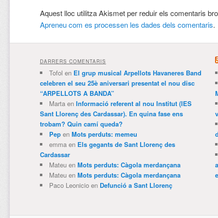
Aquest lloc utilitza Akismet per reduir els comentaris br
Apreneu com es processen les dades dels comentaris
.
DARRERS COMENTARIS
Tofol
en
El grup musical Arpellots Havaneres Band
celebren el seu 25è aniversari presentat el nou disc
“ARPELLOTS A BANDA”
Marta
en
Informació referent al nou Institut (IES
Sant Llorenç des Cardassar). En quina fase ens
trobam? Quin camí queda?
Pep
en
Mots perduts: memeu
emma
en
Els gegants de Sant Llorenç des
Cardassar
Mateu
en
Mots perduts: Càgola merdançana
Mateu
en
Mots perduts: Càgola merdançana
e
Paco Leonicio
en
Defunció a Sant Llorenç