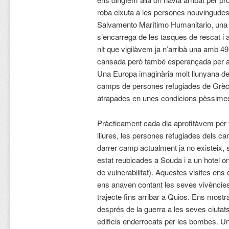
roba eixuta a les persones nouvingude
Salvamento Marítimo Humanitario, una a
s’encarrega de les tasques de rescat i a
nit que vigilàvem ja n’arribà una amb 4
cansada però també esperançada per arri
Una Europa imaginària molt llunyana de l
camps de persones refugiades de Grèci
atrapades en unes condicions pèssime
Pràcticament cada dia aprofitàvem per v
lliures, les persones refugiades dels 
darrer camp actualment ja no existeix, s
estat reubicades a Souda i a un hotel o
de vulnerabilitat). Aquestes visites en
ens anaven contant les seves vivències d
trajecte fins arribar a Quios. Ens mostra
després de la guerra a les seves ciutat
edificis enderrocats per les bombes. 