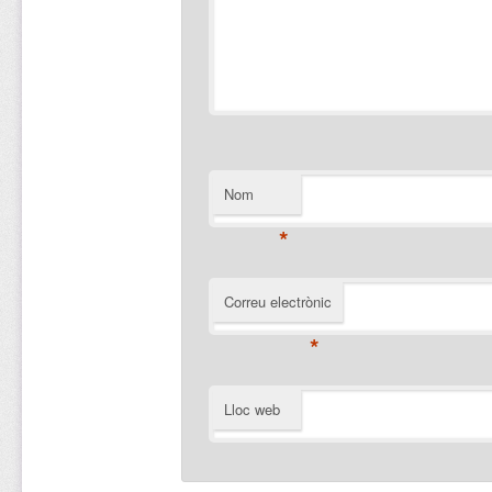
Nom
*
Correu electrònic
*
Lloc web