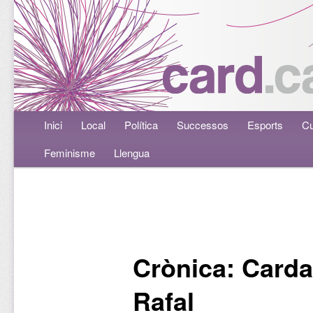
Menú principal
Inici
Aneu al contingut principal
Aneu al contingut secundari
Local
Política
Successos
Esports
Cu
Feminisme
Llengua
Navegació per les entrades
Crònica: Carda
Rafal