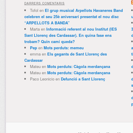
DARRERS COMENTARIS
Tofol
en
El grup musical Arpellots Havaneres Band
celebren el seu 25è aniversari presentat el nou disc
“ARPELLOTS A BANDA”
Marta
en
Informació referent al nou Institut (IES
3
Sant Llorenç des Cardassar). En quina fase ens
trobam? Quin camí queda?
Pep
en
Mots perduts: memeu
emma
en
Els gegants de Sant Llorenç des
t
Cardassar
Mateu
en
Mots perduts: Càgola merdançana
Mateu
en
Mots perduts: Càgola merdançana
Paco Leonicio
en
Defunció a Sant Llorenç
p