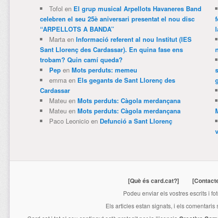
Tofol
en
El grup musical Arpellots Havaneres Band
celebren el seu 25è aniversari presentat el nou disc
“ARPELLOTS A BANDA”
Marta
en
Informació referent al nou Institut (IES
Sant Llorenç des Cardassar). En quina fase ens
trobam? Quin camí queda?
Pep
en
Mots perduts: memeu
emma
en
Els gegants de Sant Llorenç des
Cardassar
Mateu
en
Mots perduts: Càgola merdançana
Mateu
en
Mots perduts: Càgola merdançana
Paco Leonicio
en
Defunció a Sant Llorenç
[Què és card.cat?]
[Contact
Podeu enviar els vostres escrits i fo
Els articles estan signats, i els comentaris