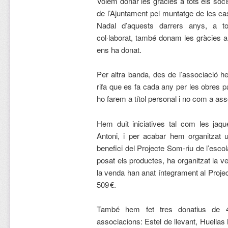
Volem donar les gràcies a tots els soci
de l’Ajuntament pel muntatge de les ca
Nadal d’aquests darrers anys, a to
col·laborat, també donam les gràcies a 
ens ha donat.
Per altra banda, des de l’associació h
rifa que es fa cada any per les obres pa
ho farem a títol personal i no com a ass
Hem duit iniciatives tal com les jaq
Antoni, i per acabar hem organitzat u
benefici del Projecte Som-riu de l’esc
posat els productes, ha organitzat la ve
la venda han anat íntegrament al Proj
509 €.
També hem fet tres donatius de 
associacions: Estel de llevant, Huellas 