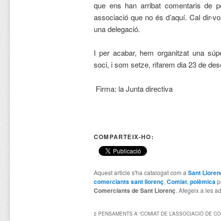
que ens han arribat comentaris de p
associació que no és d’aquí. Cal dir-v
una delegació.
I per acabar, hem organitzat una súp
soci, i som setze, rifarem dia 23 de des
Firma: la Junta directiva
COMPARTEIX-HO:
Aquest article s'ha catalogat com a
Sant Lloren
comerciants sant llorenç
,
Comiat
,
polèmica
p
Comerciants de Sant Llorenç
. Afegeix a les ad
2 PENSAMENTS A “
COMIAT DE L’ASSOCIACIÓ DE C