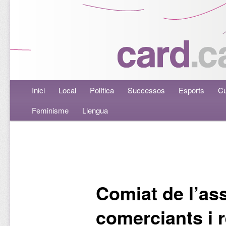
Menú principal
Inici
Aneu al contingut principal
Aneu al contingut secundari
Local
Política
Successos
Esports
Cu
Feminisme
Llengua
Navegació per les entrades
Comiat de l’as
comerciants i 