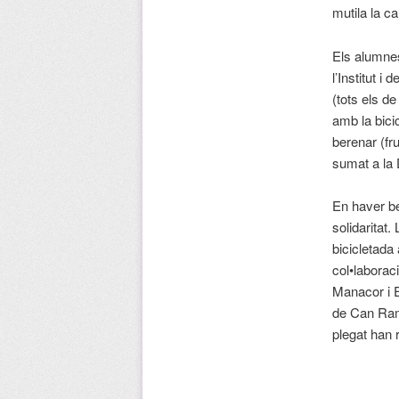
mutila la ca
Els alumnes
l’Institut 
(tots els de
amb la bici
berenar (fr
sumat a la 
En haver be
solidaritat
bicicletada
col•laborac
Manacor i Er
de Can Rami
plegat han 