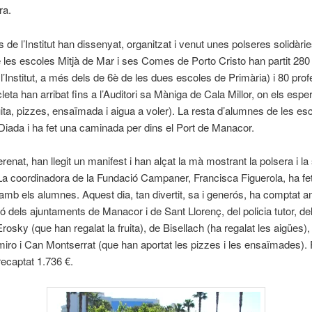
ra.
 de l’Institut han dissenyat, organitzat i venut unes polseres solidàri
i de les escoles Mitjà de Mar i ses Comes de Porto Cristo han partit 28
 l’Institut, a més dels de 6è de les dues escoles de Primària) i 80 prof
cleta han arribat fins a l’Auditori sa Màniga de Cala Millor, on els esp
uita, pizzes, ensaïmada i aigua a voler). La resta d’alumnes de les es
Diada i ha fet una caminada per dins el Port de Manacor.
renat, han llegit un manifest i han alçat la mà mostrant la polsera i la
. La coordinadora de la Fundació Campaner, Francisca Figuerola, ha fet
 amb els alumnes. Aquest dia, tan divertit, sa i generós, ha comptat a
ió dels ajuntaments de Manacor i de Sant Llorenç, del policia tutor, de
osky (que han regalat la fruita), de Bisellach (ha regalat les aigües), 
ro i Can Montserrat (que han aportat les pizzes i les ensaïmades). 
recaptat 1.736 €.