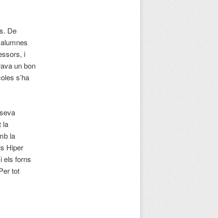
es. De
0 alumnes
essors, i
erava un bon
coles s’ha
 seva
 la
mb la
ls Hiper
i els forns
Per tot