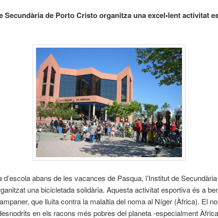
de Secundària de Porto Cristo organitza una excel•lent activitat es
ia d’escola abans de les vacances de Pasqua, l’Institut de Secundària
ganitzat una bicicletada solidària. Aquesta activitat esportiva és a ben
mpaner, que lluita contra la malaltia del noma al Níger (Àfrica). El 
 desnodrits en els racons més pobres del planeta -especialment Àfrica-