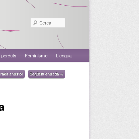
Cerca
 perduts
Feminisme
Llengua
rada anterior
Següent entrada
→
a