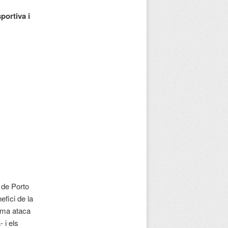
portiva i
 de Porto
efici de la
noma ataca
 i els