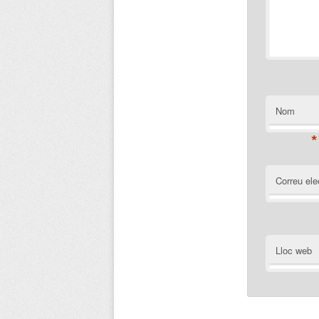
Nom
*
Correu ele
Lloc web