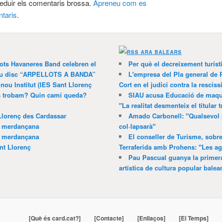
 reduir els comentaris brossa.
Apreneu com es
taris
.
ARA BALEARS
lots Havaneres Band celebren el
Per què el decreixement turíst
 nou disc “ARPELLOTS A BANDA”
L'empresa del Pla general de 
 nou Institut (IES Sant Llorenç
Cort en el judici contra la resciss
ns trobam? Quin camí queda?
SIAU acusa Educació de maquil
"La realitat desmenteix el titular t
Llorenç des Cardassar
Amado Carbonell: "Qualsevol 
a merdançana
col·lapsarà"
a merdançana
El conseller de Turisme, sobre
nt Llorenç
Terraferida amb Prohens: "Les a
Pau Pascual guanya la primera
artística de cultura popular balea
[Què és card.cat?]
[Contacte]
[Enllaços]
[El Temps]