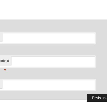
ctrònic
*