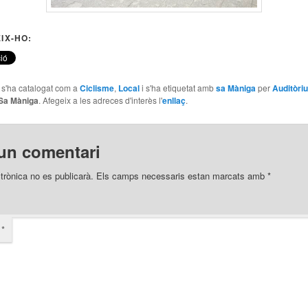
IX-HO:
e s'ha catalogat com a
Ciclisme
,
Local
i s'ha etiquetat amb
sa Màniga
per
Auditòri
Sa Màniga
. Afegeix a les adreces d'interès l'
enllaç
.
un comentari
trònica no es publicarà.
Els camps necessaris estan marcats amb
*
i
*