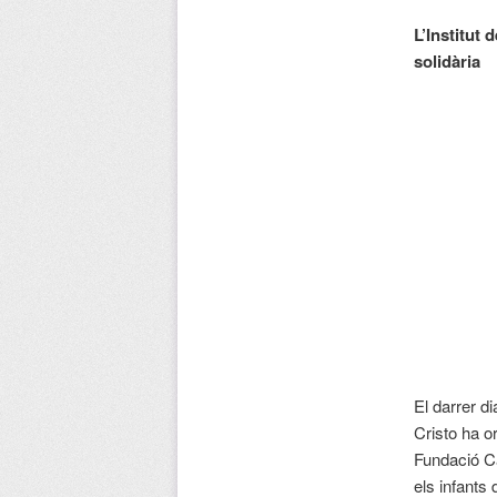
L’Institut 
solidària
El darrer d
Cristo ha or
Fundació Ca
els infants