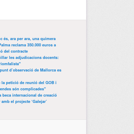
ic és, ara per ara, una quimera
Palma reclama 350.000 euros a
ió del contracte
lar les adjudicacions docents:
riomfalista"
punt d’observació de Mallorca es
 la petició de reunió del GOB i
gendes són complicades"
 beca internacional de creació
r amb el projecte ‘Galejar’