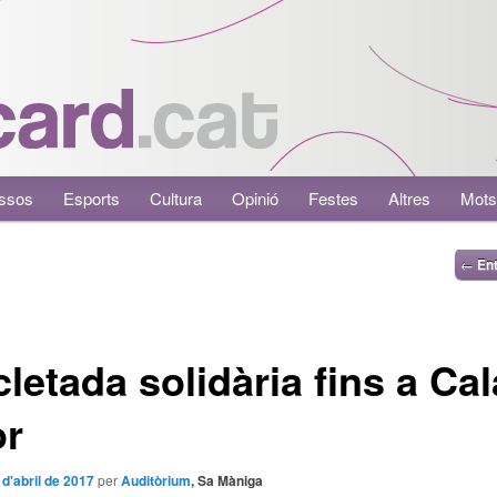
ssos
Esports
Cultura
Opinió
Festes
Altres
Mots
←
Ent
cletada solidària fins a Cal
or
 d'abril de 2017
per
Auditòrium
, Sa Màniga