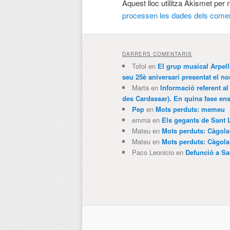
Aquest lloc utilitza Akismet per
processen les dades dels comen
DARRERS COMENTARIS
Tofol
en
El grup musical Arpel
seu 25è aniversari presentat el
Marta
en
Informació referent al
des Cardassar). En quina fase e
Pep
en
Mots perduts: memeu
emma
en
Els gegants de Sant 
Mateu
en
Mots perduts: Càgol
Mateu
en
Mots perduts: Càgol
Paco Leonicio
en
Defunció a Sa