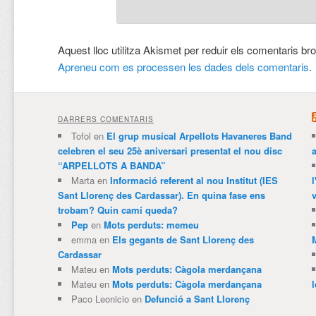
Aquest lloc utilitza Akismet per reduir els comentaris br
Apreneu com es processen les dades dels comentaris
.
DARRERS COMENTARIS
Tofol
en
El grup musical Arpellots Havaneres Band
celebren el seu 25è aniversari presentat el nou disc
“ARPELLOTS A BANDA”
Marta
en
Informació referent al nou Institut (IES
Sant Llorenç des Cardassar). En quina fase ens
v
trobam? Quin camí queda?
Pep
en
Mots perduts: memeu
emma
en
Els gegants de Sant Llorenç des
Cardassar
Mateu
en
Mots perduts: Càgola merdançana
Mateu
en
Mots perduts: Càgola merdançana
Paco Leonicio
en
Defunció a Sant Llorenç