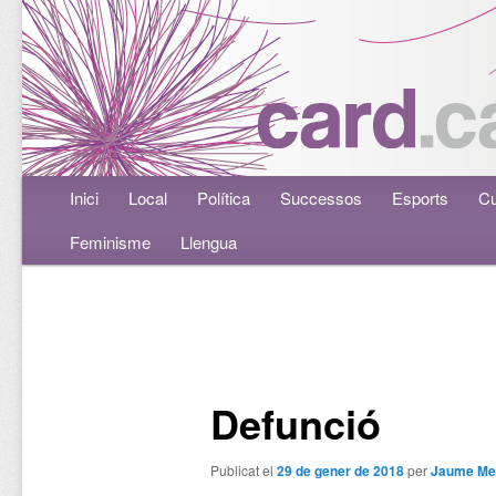
Menú principal
Inici
Aneu al contingut principal
Aneu al contingut secundari
Local
Política
Successos
Esports
Cu
Feminisme
Llengua
Navegació per les entrades
Defunció
Publicat el
29 de gener de 2018
per
Jaume Me