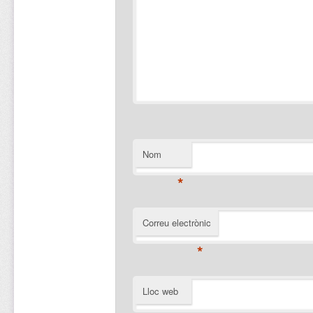
Nom
*
Correu electrònic
*
Lloc web