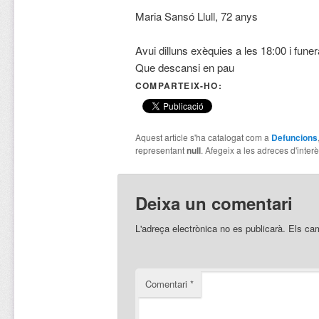
Maria Sansó Llull, 72 anys
Avui dilluns exèquies a les 18:00 i fune
Que descansi en pau
COMPARTEIX-HO:
Aquest article s'ha catalogat com a
Defuncions
representant
null
. Afegeix a les adreces d'interès
Deixa un comentari
L'adreça electrònica no es publicarà.
Els ca
Comentari
*