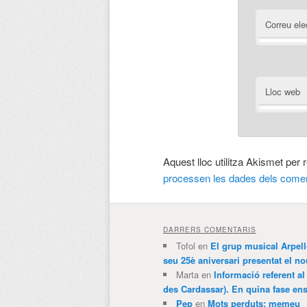
Correu ele
Lloc web
Aquest lloc utilitza Akismet per
processen les dades dels comen
DARRERS COMENTARIS
Tofol
en
El grup musical Arpel
seu 25è aniversari presentat el
Marta
en
Informació referent al
des Cardassar). En quina fase e
Pep
en
Mots perduts: memeu