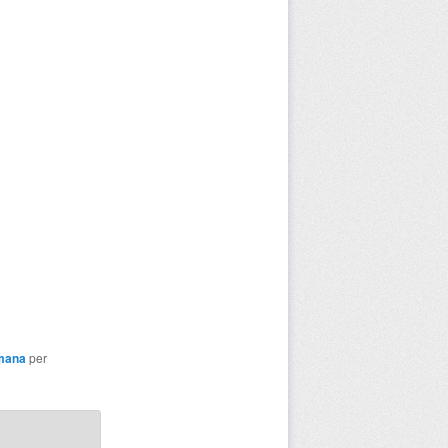
tmana
per