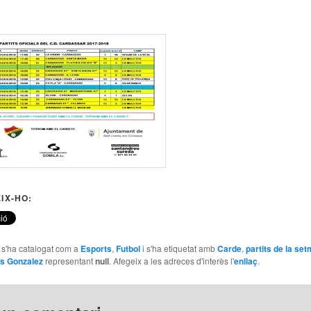
IX-HO:
e s'ha catalogat com a
Esports
,
Futbol
i s'ha etiquetat amb
Carde
,
partits de la se
s Gonzalez
representant
null
. Afegeix a les adreces d'interès l'
enllaç
.