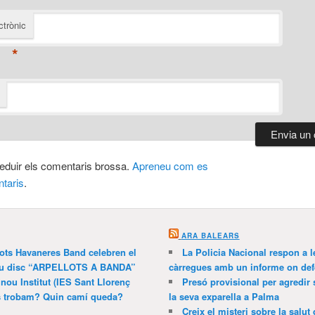
ctrònic
*
 reduir els comentaris brossa.
Apreneu com es
taris
.
ARA BALEARS
lots Havaneres Band celebren el
La Policia Nacional respon a l
 nou disc “ARPELLOTS A BANDA”
càrregues amb un informe on def
 nou Institut (IES Sant Llorenç
Presó provisional per agredir
ns trobam? Quin camí queda?
la seva exparella a Palma
Creix el misteri sobre la salut