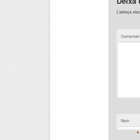
Deixa 
L'adreça elec
Comentar
Nom
*