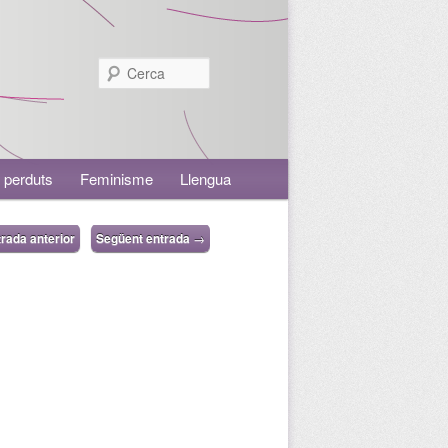
Cerca
 perduts
Feminisme
Llengua
rada anterior
Següent entrada
→