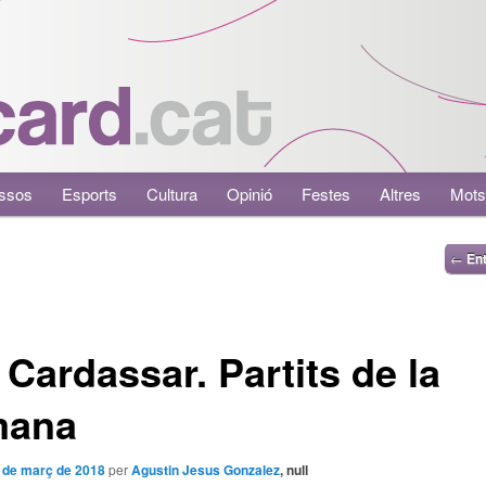
ssos
Esports
Cultura
Opinió
Festes
Altres
Mots
←
Ent
 Cardassar. Partits de la
mana
 de març de 2018
per
Agustin Jesus Gonzalez
, null