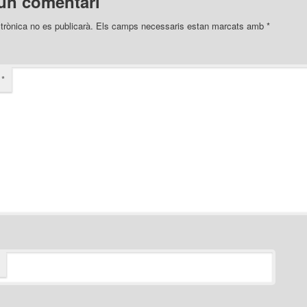
un comentari
trònica no es publicarà.
Els camps necessaris estan marcats amb
*
i
*