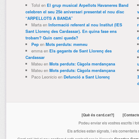
Tofol
en
El grup musical Arpellots Havaneres Band
celebren el seu 25è aniversari presentat el nou disc
v
“ARPELLOTS A BANDA”
Marta
en
Informació referent al nou Institut (IES
Sant Llorenç des Cardassar). En quina fase ens
trobam? Quin camí queda?
Pep
en
Mots perduts: memeu
emma
en
Els gegants de Sant Llorenç des
Cardassar
Mateu
en
Mots perduts: Càgola merdançana
Mateu
en
Mots perduts: Càgola merdançana
Paco Leonicio
en
Defunció a Sant Llorenç
3
[Què és card.cat?]
[Contact
Podeu enviar els vostres escrits i fo
Els articles estan signats, i els comentaris
Card.cat
i tot el seu contingut està protegit per la llicencia
Creative Com