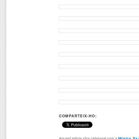
COMPARTEIX-HO:
Aquest article s'ha catalogat com a
Música
,
Sa 