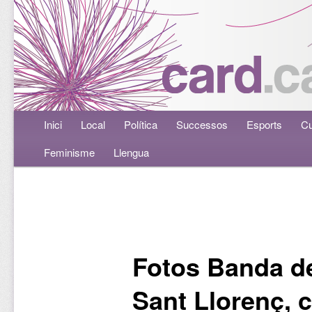
Menú principal
Inici
Aneu al contingut principal
Aneu al contingut secundari
Local
Política
Successos
Esports
Cu
Feminisme
Llengua
Navegació per les entrades
Fotos Banda d
Sant Llorenç, 