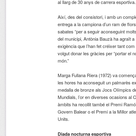
al llarg de 30 anys de carrera esportiva.
Així, des del consistori, i amb un compl
entrega a la campiona d’un ram de flors,
sabates “per a seguir aconseguint molts
del municipi, Antònia Bauzà ha agraït a 
exigència que l’han fet créixer tant com 
volgut donar les gràcies per “portar el 
món.”
Marga Fullana Riera (1972) va començar
les hores ha aconseguit un palmarès ext
medalla de bronze als Jocs Olímpics 
Mundials, l’or en diverses ocasions al 
àmbits ha recollit també el Premi Ramón L
Govern Balear o el Premi a la Millor atl
Units.
Diada nocturna esportiva