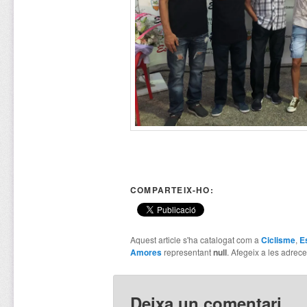
COMPARTEIX-HO:
Aquest article s'ha catalogat com a
Ciclisme
,
E
Amores
representant
null
. Afegeix a les adreces
Deixa un comentari