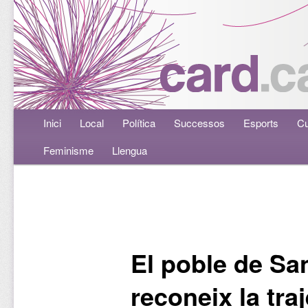
Menú principal
Inici
Aneu al contingut principal
Aneu al contingut secundari
Local
Política
Successos
Esports
Cu
Feminisme
Llengua
Navegació per les entrades
El poble de Sa
reconeix la traj