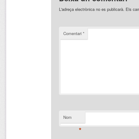
L'adreça electrònica no es publicarà.
Els ca
Comentari
*
Nom
*