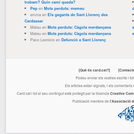
trobam? Quin camí queda?
Pep
en
Mots perduts: memeu
emma
en
Els gegants de Sant Llorenç des
Cardassar
Mateu
en
Mots perduts: Càgola merdançana
Mateu
en
Mots perduts: Càgola merdançana
e
Paco Leonicio
en
Defunció a Sant Llorenç
[Què és card.cat?]
[Contact
Podeu enviar els vostres escrits i fo
Els articles estan signats, i els comentaris
Card.cat
i tot el seu contingut està protegit per la llicencia
Creative Com
Publicació membre de
l'Associació 