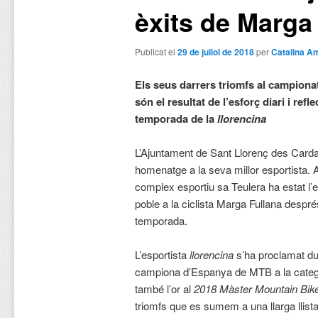
èxits de Marga
Publicat el
29 de juliol de 2018
per
Catalina A
Els seus darrers triomfs al campiona
són el resultat de l’esforç diari i refl
temporada de la
llorencina
L’Ajuntament de Sant Llorenç des Carda
homenatge a la seva millor esportista. A
complex esportiu sa Teulera ha estat l’
poble a la ciclista Marga Fullana despr
temporada.
L’esportista
llorencina
s’ha proclamat du
campiona d’Espanya de MTB a la catego
també l’or al
2018 Màster Mountain Bik
triomfs que es sumem a una llarga llista