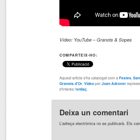
Vídeo: YouTube – Granots & Sopes
COMPARTEIX-HO:
Aquest article s'ha catalogat com a
Festes
,
San
Granots d'Or
,
Vídeo
per
Joan Adrover
represe
d'interès l'
enllaç
.
Deixa un comentari
L'adreça electrònica no es publicarà.
Els ca