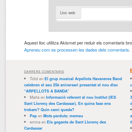
Lloc web
Aquest lloc utilitza Akismet per reduir els comentaris br
Apreneu com es processen les dades dels comentaris
.
DARRERS COMENTARIS
Tofol
en
El grup musical Arpellots Havaneres Band
celebren el seu 25è aniversari presentat el nou disc
“ARPELLOTS A BANDA”
Marta
en
Informació referent al nou Institut (IES
3
Sant Llorenç des Cardassar). En quina fase ens
trobam? Quin camí queda?
Pep
en
Mots perduts: memeu
emma
en
Els gegants de Sant Llorenç des
t
Cardassar