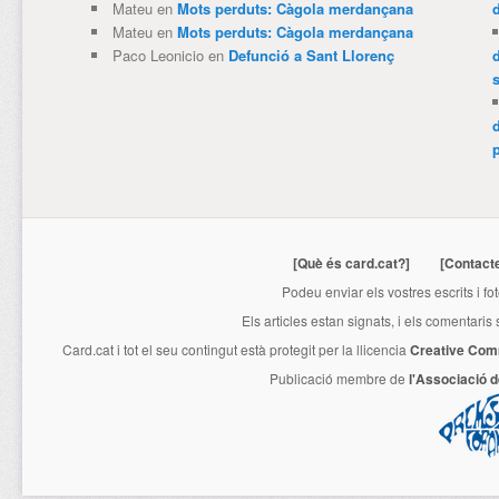
Mateu
en
Mots perduts: Càgola merdançana
Mateu
en
Mots perduts: Càgola merdançana
Paco Leonicio
en
Defunció a Sant Llorenç
p
[Què és card.cat?]
[Contact
Podeu enviar els vostres escrits i fo
Els articles estan signats, i els comentaris
Card.cat
i tot el seu contingut està protegit per la llicencia
Creative Com
Publicació membre de
l'Associació 