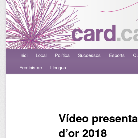
Menú principal
Inici
Aneu al contingut principal
Aneu al contingut secundari
Local
Política
Successos
Esports
Cu
Feminisme
Llengua
Navegació per les entrades
Vídeo presenta
d’or 2018