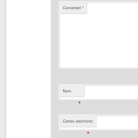
Comentari
*
Nom
*
Correu electrònic
*