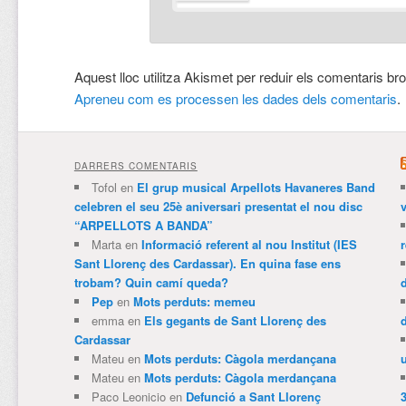
Aquest lloc utilitza Akismet per reduir els comentaris br
Apreneu com es processen les dades dels comentaris
.
DARRERS COMENTARIS
Tofol
en
El grup musical Arpellots Havaneres Band
celebren el seu 25è aniversari presentat el nou disc
v
“ARPELLOTS A BANDA”
Marta
en
Informació referent al nou Institut (IES
Sant Llorenç des Cardassar). En quina fase ens
trobam? Quin camí queda?
Pep
en
Mots perduts: memeu
emma
en
Els gegants de Sant Llorenç des
Cardassar
Mateu
en
Mots perduts: Càgola merdançana
Mateu
en
Mots perduts: Càgola merdançana
Paco Leonicio
en
Defunció a Sant Llorenç
3