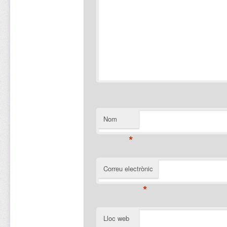
Nom
*
Correu electrònic
*
Lloc web