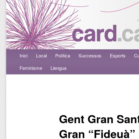
Menú principal
Inici
Aneu al contingut principal
Aneu al contingut secundari
Local
Política
Successos
Esports
Cu
Feminisme
Llengua
Navegació per les entrades
Gent Gran Sant
Gran “Fideuà”