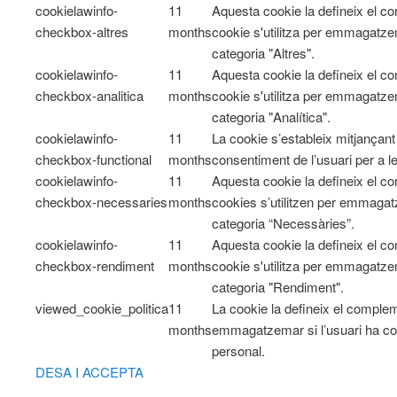
cookielawinfo-
11
Aquesta cookie la defineix el 
checkbox-altres
months
cookie s'utilitza per emmagatzem
categoria "Altres".
cookielawinfo-
11
Aquesta cookie la defineix el 
checkbox-analitica
months
cookie s'utilitza per emmagatzem
categoria "Analítica".
cookielawinfo-
11
La cookie s’estableix mitjançan
checkbox-functional
months
consentiment de l’usuari per a l
cookielawinfo-
11
Aquesta cookie la defineix el 
checkbox-necessaries
months
cookies s’utilitzen per emmagatz
categoria “Necessàries”.
cookielawinfo-
11
Aquesta cookie la defineix el 
checkbox-rendiment
months
cookie s'utilitza per emmagatzem
categoria "Rendiment".
viewed_cookie_politica
11
La cookie la defineix el comple
months
emmagatzemar si l’usuari ha co
personal.
DESA I ACCEPTA