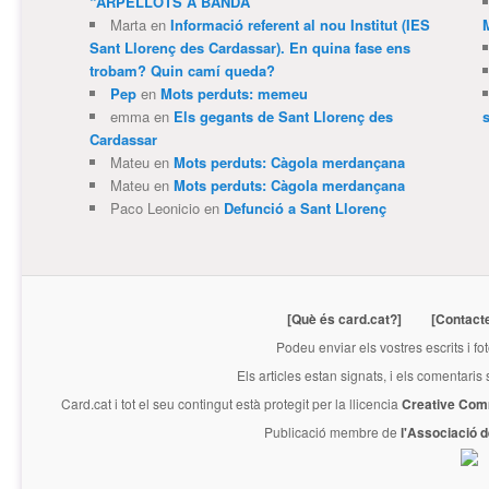
“ARPELLOTS A BANDA”
Marta
en
Informació referent al nou Institut (IES
Sant Llorenç des Cardassar). En quina fase ens
trobam? Quin camí queda?
Pep
en
Mots perduts: memeu
emma
en
Els gegants de Sant Llorenç des
Cardassar
Mateu
en
Mots perduts: Càgola merdançana
Mateu
en
Mots perduts: Càgola merdançana
Paco Leonicio
en
Defunció a Sant Llorenç
[Què és card.cat?]
[Contact
Podeu enviar els vostres escrits i fo
Els articles estan signats, i els comentaris
Card.cat
i tot el seu contingut està protegit per la llicencia
Creative Com
Publicació membre de
l'Associació 