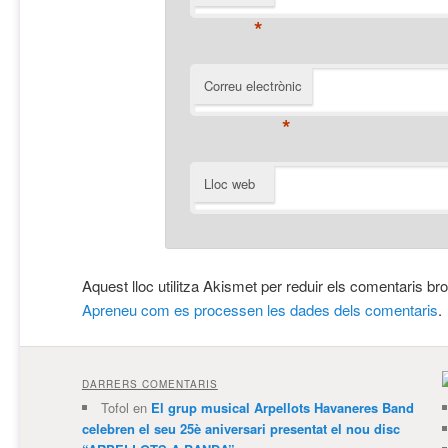
*
Correu electrònic
*
Lloc web
Aquest lloc utilitza Akismet per reduir els comentaris br
Apreneu com es processen les dades dels comentaris
.
DARRERS COMENTARIS
Tofol
en
El grup musical Arpellots Havaneres Band
celebren el seu 25è aniversari presentat el nou disc