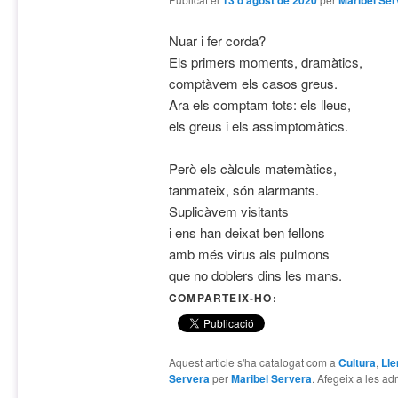
13 d'agost de 2020
Maribel Ser
Nuar i fer corda?
Els primers moments, dramàtics,
comptàvem els casos greus.
Ara els comptam tots: els lleus,
els greus i els assimptomàtics
.
Però els càlculs matemàtics,
tanmateix, són alarmants.
Suplicàvem visitants
i ens han deixat ben fellons
amb més virus als pulmons
que no doblers dins les mans.
COMPARTEIX-HO:
Aquest article s'ha catalogat com a
Cultura
,
Ll
Servera
per
Maribel Servera
. Afegeix a les adr