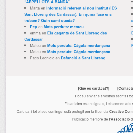
“ARPELLOTS A BANDA”
Marta
en
Informació referent al nou Institut (IES
Sant Llorenç des Cardassar). En quina fase ens
trobam? Quin camí queda?
Pep
en
Mots perduts: memeu
emma
en
Els gegants de Sant Llorenç des
Cardassar
Mateu
en
Mots perduts: Càgola merdançana
Mateu
en
Mots perduts: Càgola merdançana
Paco Leonicio
en
Defunció a Sant Llorenç
[Què és card.cat?]
[Contact
Podeu enviar els vostres escrits i fo
Els articles estan signats, i els comentaris
Card.cat
i tot el seu contingut està protegit per la llicencia
Creative Com
Publicació membre de
l'Associació 