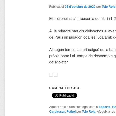
Publicat el
26 d'octubre de 2020
per
Tolo Roig
Els llorencins s’ imposen a domicili (1-2
A la primera part els eivissencs s’ ava
de Pau i un jugador local es juga amb deu
Al segon temps la sort caigué de la ban
pròpia porta i al temps de descompte go
del Moleter.
COMPARTEIX-HO:
Aquest article s'ha catalogat com a
Esports
,
Fu
Cardassar
,
Futbol
per
Tolo Roig
. Afegeix a les 