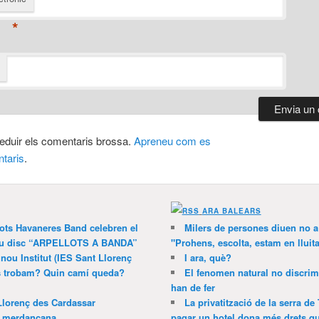
*
 reduir els comentaris brossa.
Apreneu com es
taris
.
ARA BALEARS
lots Havaneres Band celebren el
Milers de persones diuen no a l
 nou disc “ARPELLOTS A BANDA”
"Prohens, escolta, estam en lluit
 nou Institut (IES Sant Llorenç
I ara, què?
ns trobam? Quin camí queda?
El fenomen natural no discrim
han de fer
Llorenç des Cardassar
La privatització de la serra de
a merdançana
pagar un hotel dona més drets que