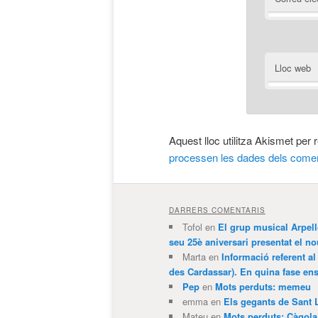
Lloc web
Aquest lloc utilitza Akismet per
processen les dades dels comen
DARRERS COMENTARIS
Tofol
en
El grup musical Arpel
seu 25è aniversari presentat el
Marta
en
Informació referent al
des Cardassar). En quina fase e
Pep
en
Mots perduts: memeu
emma
en
Els gegants de Sant 
Mateu
en
Mots perduts: Càgol