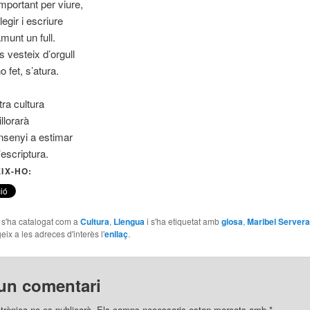
mportant per viure,
egir i escriure
munt un full.
 vesteix d’orgull
o fet, s’atura.
tra cultura
llorarà
nsenyi a estimar
l’escriptura.
IX-HO:
e s'ha catalogat com a
Cultura
,
Llengua
i s'ha etiquetat amb
glosa
,
Maribel Servera
geix a les adreces d'interès l'
enllaç
.
un comentari
trònica no es publicarà.
Els camps necessaris estan marcats amb
*