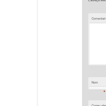
Comentar
Nom
*
Correu ele