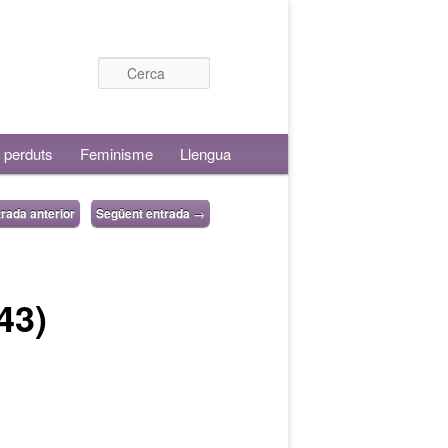
Cerca
 perduts
Feminisme
Llengua
rada anterior
Següent entrada
→
43)