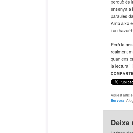
perquè és i
ensenya a ll
paraules da
Amb això es
i en haver-h
Però la nos
realment mi
quan ens e
la lectura i 
COMPARTE
Aquest articl
Servera
. Afe
Deixa 
L'adreça elec