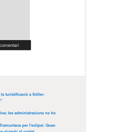
a turistificació a Sóller:
a"
ina; les administracions no ho
 Tramuntana per l'eclipsi: Quan
 viure-hi al costat