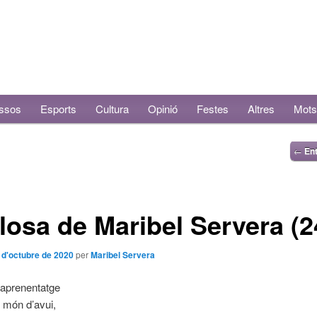
ssos
Esports
Cultura
Opinió
Festes
Altres
Mots
←
Ent
losa de Maribel Servera (2
 d'octubre de 2020
per
Maribel Servera
 aprenentatge
l món d’avui,