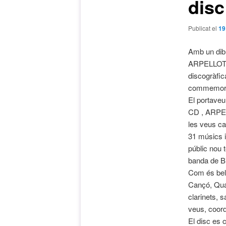
dis
Publicat el
19
Amb un dib
ARPELLOTS 
discogràfic
commemorar 
El portaveu
CD , ARPELL
les veus ca
31 músics i
públic nou
banda de Bi
Com és bell
Cançó, Quan
clarinets, 
veus, coordi
El disc es 