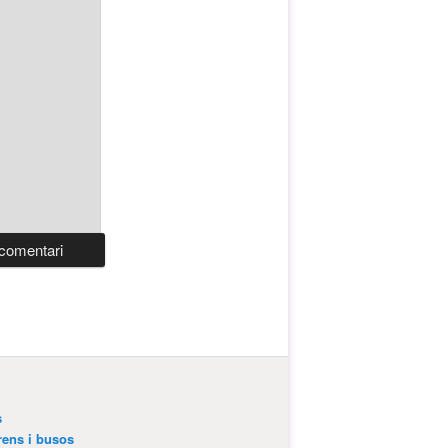
s
trens i busos