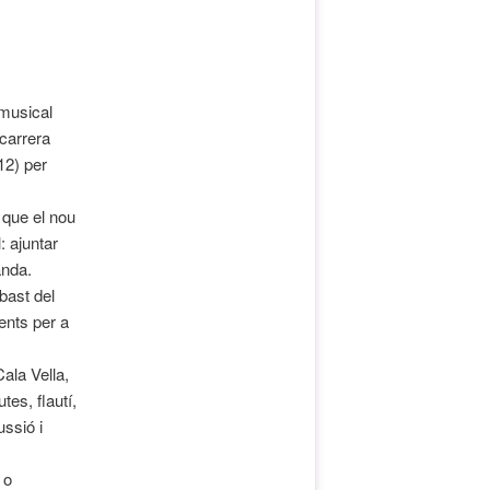
musical
carrera
12) per
 que el nou
 ajuntar
anda.
bast del
nts per a
ala Vella,
es, flautí,
ssió i
 o