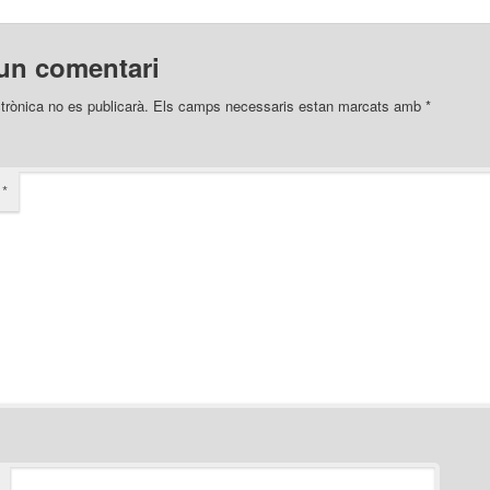
un comentari
trònica no es publicarà.
Els camps necessaris estan marcats amb
*
i
*