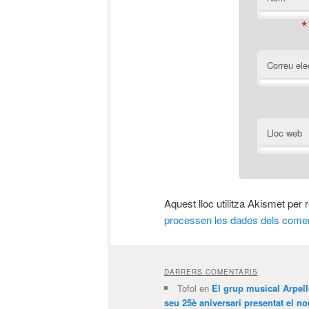
*
Correu ele
Lloc web
Aquest lloc utilitza Akismet per
processen les dades dels comen
DARRERS COMENTARIS
Tofol
en
El grup musical Arpel
seu 25è aniversari presentat el