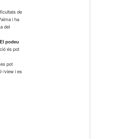
ficultats de
Palma i ha
a del
El podeu
ció és pot
 es pot
-/view i es