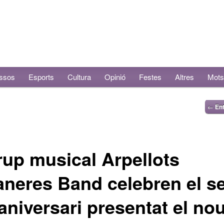
ssos
Esports
Cultura
Opinió
Festes
Altres
Mots
←
Ent
rup musical Arpellots
neres Band celebren el s
aniversari presentat el no