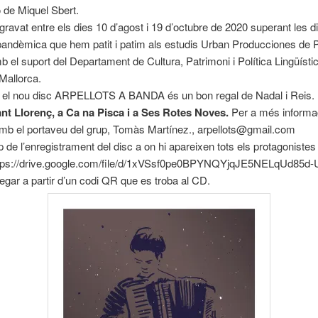
 de Miquel Sbert.
gravat entre els dies 10 d’agost i 19 d’octubre de 2020 superant les di
 pandèmica que hem patit i patim als estudis Urban Producciones de 
 el suport del Departament de Cultura, Patrimoni i Política Lingüístic
Mallorca.
 el nou disc ARPELLOTS A BANDA és un bon regal de Nadal i Reis.
ant Llorenç, a Ca na Pisca i a Ses Rotes Noves.
Per a més informa
mb el portaveu del grup, Tomàs Martínez., arpellots@gmail.com
p de l’enregistrament del disc a on hi apareixen tots els protagonistes
https://drive.google.com/file/d/1xVSsf0pe0BPYNQYjqJE5NELqUd85d-U
egar a partir d’un codi QR que es troba al CD.