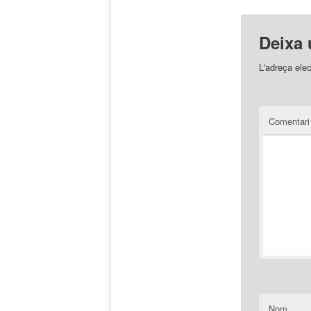
Deixa 
L'adreça elec
Comentar
Nom