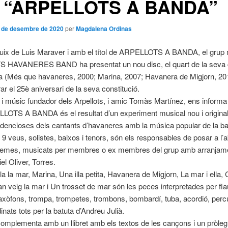
c “ARPELLOTS A BANDA”
 de desembre de 2020
per
Magdalena Ordinas
uix de Luis Maraver i amb el títol de ARPELLOTS A BANDA, el grup 
HAVANERES BAND ha presentat un nou disc, el quart de la seva 
a (Més que havaneres, 2000; Marina, 2007; Havanera de Migjorn, 20
el 25è aniversari de la seva constitució.
 i músic fundador dels Arpellots, i amic Tomàs Martínez, ens informa
OTS A BANDA és el resultat d’un experiment musical nou i original:
dencioses dels cantants d’havaneres amb la música popular de la b
 9 veus, solistes, baixos i tenors, són els responsables de posar a l’a
 temes, musicats per membres o ex membres del grup amb arranjame
el Oliver, Torres.
a la mar, Marina, Una illa petita, Havanera de Migjorn, La mar i ella, C
 veig la mar i Un trosset de mar són les peces interpretades per flaut
saxòfons, trompa, trompetes, trombons, bombardí, tuba, acordió, percu
nats tots per la batuta d’Andreu Julià.
complementa amb un llibret amb els textos de les cançons i un pròleg