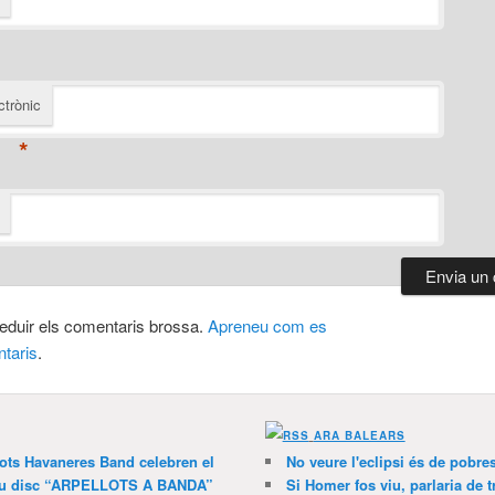
ctrònic
*
 reduir els comentaris brossa.
Apreneu com es
taris
.
ARA BALEARS
lots Havaneres Band celebren el
No veure l'eclipsi és de pobre
 nou disc “ARPELLOTS A BANDA”
Si Homer fos viu, parlaria de 