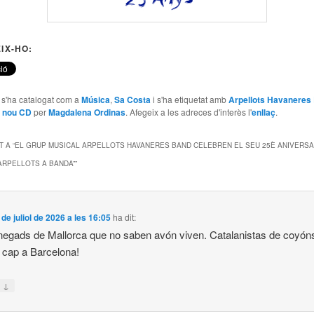
IX-HO:
e s'ha catalogat com a
Música
,
Sa Costa
i s'ha etiquetat amb
Arpellots Havaneres
n nou CD
per
Magdalena Ordinas
. Afegeix a les adreces d'interès l'
enllaç
.
 A “
EL GRUP MUSICAL ARPELLOTS HAVANERES BAND CELEBREN EL SEU 25È ANIVERSA
“ARPELLOTS A BANDA”
”
 de juliol de 2026 a les 16:05
ha dit:
egads de Mallorca que no saben avón viven. Catalanistas de coyóns
 cap a Barcelona!
↓
n