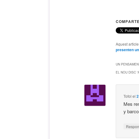
COMPARTE
Aquest articl
presenten u
UN PENSAMENT
EL NOU DISC 
Tofol
el
2
Mes ren
y barco
Respo