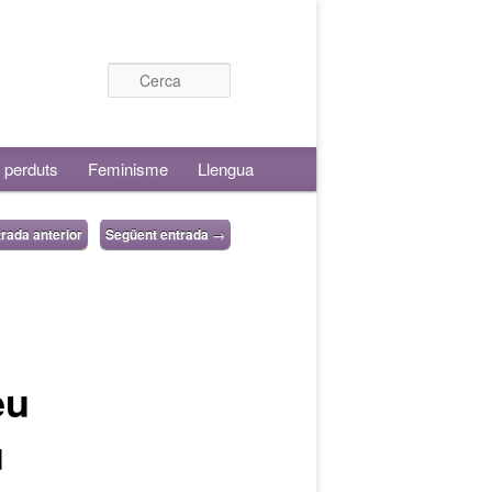
Cerca
 perduts
Feminisme
Llengua
rada anterior
Següent entrada
→
eu
u