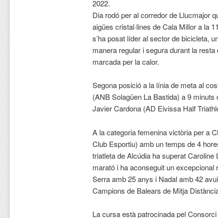
2022.
Dia rodó per al corredor de Llucmajor q
aigües cristal·lines de Cala Millor a la 11
s’ha posat líder al sector de bicicleta,
manera regular i segura durant la resta
marcada per la calor.
Segona posició a la línia de meta al co
(ANB Solagüen La Bastida) a 9 minuts 
Javier Cardona (AD Eivissa Half Triathl
A la categoria femenina victòria per a 
Club Esportiu) amb un temps de 4 hore
triatleta de Alcúdia ha superat Caroline
marató i ha aconseguit un excepcional re
Serra amb 25 anys i Nadal amb 42 avui 
Campions de Balears de Mitja Distància 
La cursa està patrocinada pel Consorci H