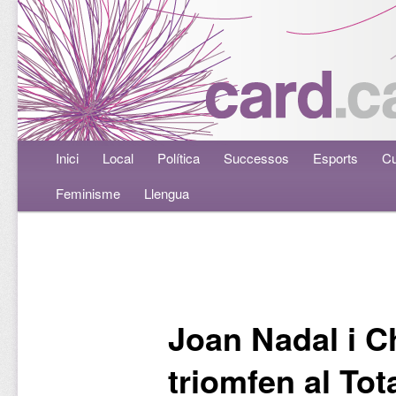
Menú principal
Inici
Aneu al contingut principal
Aneu al contingut secundari
Local
Política
Successos
Esports
Cu
Feminisme
Llengua
Navegació per les entrades
Joan Nadal i C
triomfen al Tota