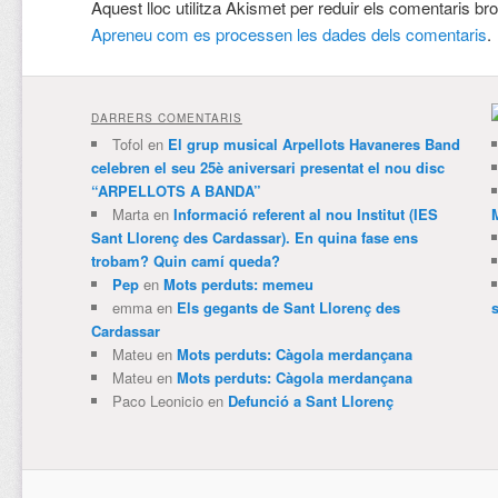
Aquest lloc utilitza Akismet per reduir els comentaris br
Apreneu com es processen les dades dels comentaris
.
DARRERS COMENTARIS
Tofol
en
El grup musical Arpellots Havaneres Band
celebren el seu 25è aniversari presentat el nou disc
“ARPELLOTS A BANDA”
Marta
en
Informació referent al nou Institut (IES
Sant Llorenç des Cardassar). En quina fase ens
trobam? Quin camí queda?
Pep
en
Mots perduts: memeu
emma
en
Els gegants de Sant Llorenç des
Cardassar
Mateu
en
Mots perduts: Càgola merdançana
Mateu
en
Mots perduts: Càgola merdançana
Paco Leonicio
en
Defunció a Sant Llorenç