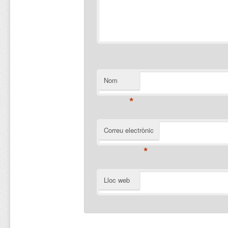
Nom
*
Correu electrònic
*
Lloc web