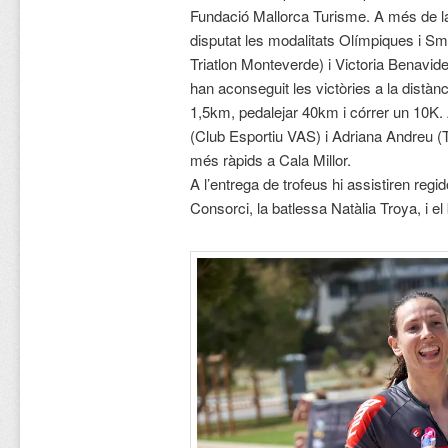
Fundació Mallorca Turisme. A més de la
disputat les modalitats Olímpiques i Sm
Triatlon Monteverde) i Victoria Benavi
han aconseguit les victòries a la distà
1,5km, pedalejar 40km i córrer un 10K.
(Club Esportiu VAS) i Adriana Andreu (T
més ràpids a Cala Millor.
A l’entrega de trofeus hi assistiren regi
Consorci, la batlessa Natàlia Troya, i e