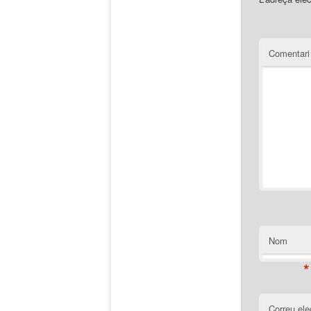
Comentar
Nom
*
Correu ele