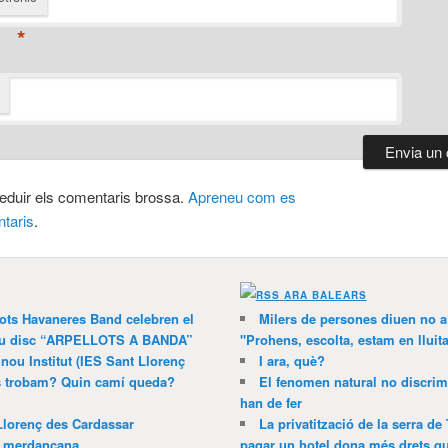
*
 reduir els comentaris brossa.
Apreneu com es
taris
.
ARA BALEARS
lots Havaneres Band celebren el
Milers de persones diuen no a l
 nou disc “ARPELLOTS A BANDA”
"Prohens, escolta, estam en lluit
 nou Institut (IES Sant Llorenç
I ara, què?
ns trobam? Quin camí queda?
El fenomen natural no discrim
han de fer
Llorenç des Cardassar
La privatització de la serra de
a merdançana
pagar un hotel dona més drets que