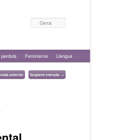
Cerca
 perduts
Feminisme
Llengua
rada anterior
Següent entrada
→
a
ntal