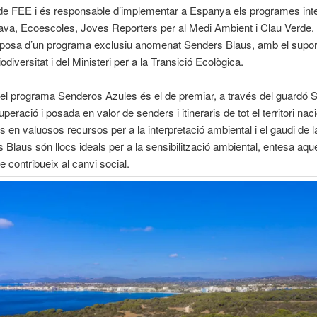
de FEE i és responsable d’implementar a Espanya els programes int
ava, Ecoescoles, Joves Reporters per al Medi Ambient i Clau Verde.
osa d’un programa exclusiu anomenat Senders Blaus, amb el suport
diversitat i del Ministeri per a la Transició Ecològica.
del programa Senderos Azules és el de premiar, a través del guardó 
uperació i posada en valor de senders i itineraris de tot el territori naci
s en valuosos recursos per a la interpretació ambiental i el gaudi de l
 Blaus són llocs ideals per a la sensibilització ambiental, entesa aq
e contribueix al canvi social.