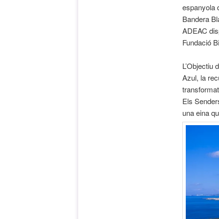
espanyola 
Bandera Bl
ADEAC disp
Fundació Bio
L’Objectiu 
Azul, la rec
transformat
Els Senders
una eina qu