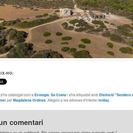
IX-HO:
e s'ha catalogat com a
Ecologia
,
Sa Costa
i s'ha etiquetat amb
Distinció "Sendero 
Amer
per
Magdalena Ordinas
. Afegeix a les adreces d'interès l'
enllaç
.
un comentari
trònica no es publicarà.
Els camps necessaris estan marcats amb
*