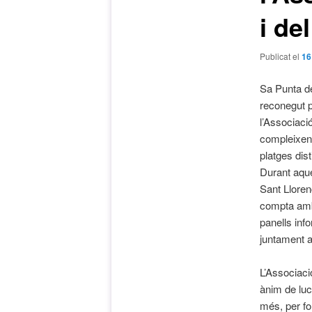
i d
Publicat el
16
Sa Punta de
reconegut 
l’Associaci
compleixen 
platges dis
Durant aque
Sant Llore
compta amb 
panells inf
juntament a
L’Associac
ànim de lu
més, per fo