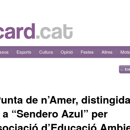
ssos
Esports
Cultura
Opinió
Festes
Altres
Mots
←
Ent
unta de n’Amer, distingid
a “Sendero Azul” per
sociació d’Educació Ambie