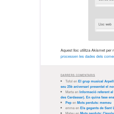
Lloc web
Aquest lloc utilitza Akismet per
processen les dades dels comen
DARRERS COMENTARIS
Tofol
en
El grup musical Arpel
seu 25è aniversari presentat el
Marta
en
Informació referent al
des Cardassar). En quina fase e
Pep
en
Mots perduts: memeu
emma
en
Els gegants de Sant 
Mateu
en
Mots perduts: Càgol