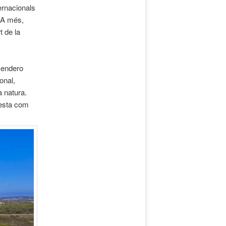
ernacionals
 A més,
 de la
Sendero
onal,
a natura.
uesta com