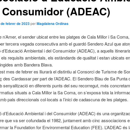
el Consumidor (ADEAC)
 de febrer de 2023
per
Magdalena Ordinas
 n’Amer, el sender ubicat entre les platges de Cala Millor i Sa Coma,
per tercera vegada consecutiva amb el guardó Sendero Azul que ato
ó d’Educació Ambiental i del Consumidor (ADEAC), a aquells itinerari
els requisits ambientals, els estàndards de qualitat i estan ubicats e
tingides amb Bandera Blava.
st mes de febrer es lliurarà el distintiu al Consorci de Turisme de So
nç des Cardassar per part de l’ADEAC. El Sendero Blau de Sa Punta 
senyalització en diferents punts del seu recorregut, més concretam
ormatius situats a Cala Millor ia Sa Coma, on s’exposa tota la informac
mb pals direccionals col·locats a l’inici de cadascuna de les platges.
ió d’Educació Ambiental i del Consumidor (ADEAC) és una organitza
cre que va ser cofundada el 1982, juntament amb cinc associacions 
rmar la Foundation for Environmental Education (FEE). L’ADEAC és 