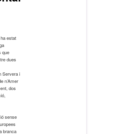
 ha estat
rga
s que
ntre dues
n Servera i
de n’Amer
ent, dos
ió,
ció sense
europees
la branca