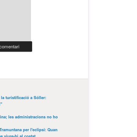
a turistificació a Sóller:
a"
ina; les administracions no ho
 Tramuntana per l'eclipsi: Quan
 viure-hi al costat